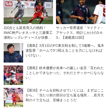
2試合とも延長突入の熱戦！
サッカー世界遺産「マイティ・
INAC神戸レオネッサと三菱重工
アヤックス。時計じかけの3-4-
浦和レッズレディースが決勝へ
3」【連載第12回】
◎皇后杯準決勝
【鹿島】3月1日のFC東京戦を制して3連勝へ。鬼木
達監督「ホームで3つ戦えることを力にしなければ
いけない」
【鹿島】鈴木優磨が未来への厳しい金言「言われた
ことしかできなかった。それだとサッカーにならな
い」
【新潟】チームを好転させていくには、まずはここ
から。「当たり前の部分が立ち返る場所」…若月大
和のイラ立ちは、至極まっとうだ