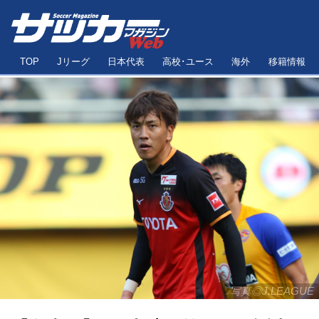
TOP
Jリーグ
日本代表
高校･ユース
海外
移籍情報
写真◎J.LEAGUE