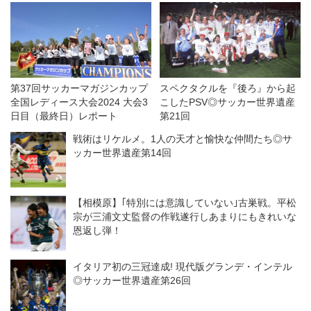
第37回サッカーマガジンカップ
スペクタクルを『後ろ』から起
全国レディース大会2024 大会3
こしたPSV◎サッカー世界遺産
日目（最終日）レポート
第21回
戦術はリケルメ。1人の天才と愉快な仲間たち◎サ
ッカー世界遺産第14回
【相模原】｢特別には意識していない｣古巣戦。平松
宗が三浦文丈監督の作戦遂行しあまりにもきれいな
恩返し弾！
イタリア初の三冠達成! 現代版グランデ・インテル
◎サッカー世界遺産第26回