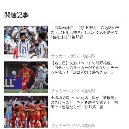
関連記事
「鹿島vs神戸」で頂上決戦！ 西地区のラ
ストバトルは神戸がしぶとく90分勝利で
1位確保◎J1第18節
サッカーマガジン編集部
【名古屋】技ありヘッドの浅野雄也、
「自分たちのサッカーができない」チー
ムを救う！「次は90分で勝ちきる！」
サッカーマガジン編集部
土壇場で追いついた名古屋が『新瑞穂』
のこけら落としをＰＫ勝利で飾る！ 福
岡は３連勝ならず…◎J1第11節
サッカーマガジン編集部