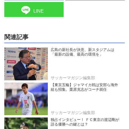
LINE
関連記事
広島の新社長が決意、新スタジアムは
「最新の設備、最高の環境を」
サッカーマガジン編集部
【東京五輪】ジャマイカ戦は安部ら海外
組も招集。栗原克志がコーチ就任
サッカーマガジン編集部
独占インタビュー！ ＦＣ東京の渡辺剛が
語る優勝への鍵とは？