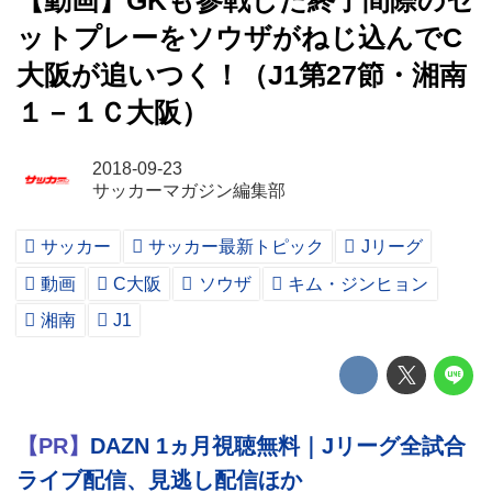
【動画】GKも参戦した終了間際のセ
ットプレーをソウザがねじ込んでC
大阪が追いつく！（J1第27節・湘南
１－１Ｃ大阪）
2018-09-23
サッカーマガジン編集部
サッカー
サッカー最新トピック
Jリーグ
動画
C大阪
ソウザ
キム・ジンヒョン
湘南
J1
【PR】
DAZN 1ヵ月視聴無料｜Jリーグ全試合
ライブ配信、見逃し配信ほか