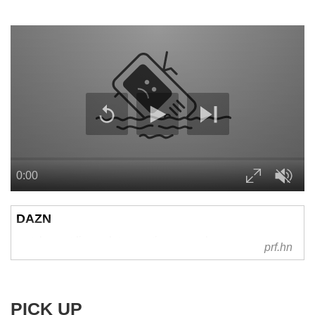
DAZN
watch sport live or later anytime, anywhere
prf.hn
PICK UP