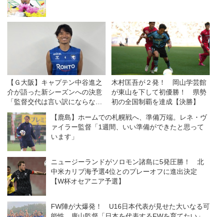
【Ｇ大阪】キャプテン中谷進之
木村匡吾が２発！ 岡山学芸館
介が語った新シーズンへの決意
が東山を下して初優勝！ 県勢
「監督交代は言い訳にならな
初の全国制覇を達成【決勝】
い。結果が出せなければ、ツケ
【鹿島】ホームでの札幌戦へ、準備万端。レネ・ヴ
は全部、自分たちに回ってく
ァイラー監督「1週間、いい準備ができたと思って
る」
います」
ニュージーランドがソロモン諸島に5発圧勝！ 北
中米カリブ海予選4位とのプレーオフに進出決定
【W杯オセアニア予選】
FW陣が大爆発！ U16日本代表が見せた大いなる可
能性。廣山監督「日本を代表するFWを育てたい」