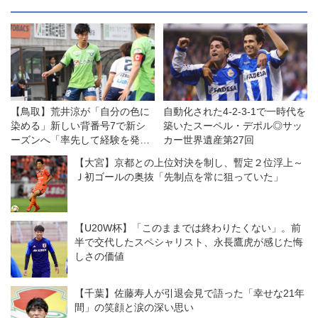
【鳥取】荒井涼が「自分の色に
自動化された4-2-3-1で一時代を
染める」新しい背番号7で新シ
築いたスーペル・デポル◎サッ
ーズンへ「率先して経験を発揮
カー世界遺産第27回
したい」
【大宮】京都との上位対決を制し、暫定２位浮上～
Ｊ初ゴールの奥抜「先制点を常に狙っていた」
【U20W杯】「このままでは終わりたくない」。前
半で交代したスペシャリスト、永長鷹虎が感じた悔
しさの価値
【千葉】佐藤寿人が引退会見で語った「幸せな21年
間」の笑顔と涙の深い思い