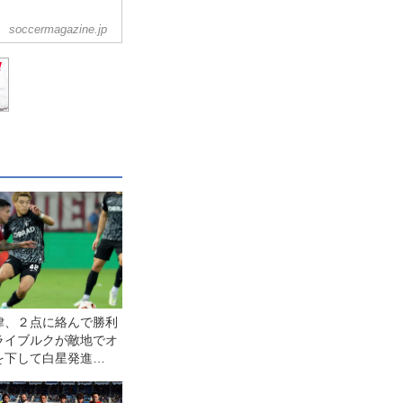
soccermagazine.jp
律、２点に絡んで勝利
ライブルクが敵地でオ
を下して白星発進