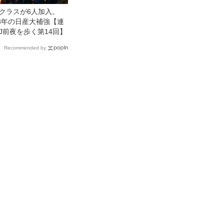
クラスが6人加入。
83年の日産大補強【連
J前夜を歩く第14回】
Recommended by