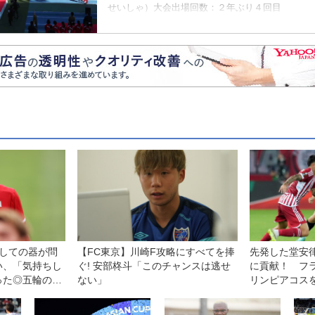
せいしゃ）大会出場回数：２年ぶり４回目
としての器が問
【FC東京】川崎F攻略にすべてを捧
先発した堂安
い、「気持ちし
ぐ! 安部柊斗「このチャンスは逃せ
に貢献！ フ
った◎五輪のツ
ない」
リンピアコス
【EL】