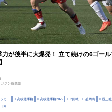
撃力が後半に大爆発！ 立て続けの6ゴー
】
1
マガジン編集部
サッカー
高校選手権
高校選手権2022
2回戦
盛岡商
履正社
藤日向