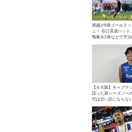
堀越が9発ゴールラッ
ュ！ 谷口昊成ハット
鴨奏太2発などで宇治
商に圧勝【2回戦】
【Ｇ大阪】キャプテ
語った新シーズンへ
代は言い訳にならな
なければ、ツケは全
回ってくる」