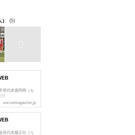
人）
5
EB
岩手県代表盛岡商（も
回目
soccermagazine.jp
EB
大阪府代表履正社（り