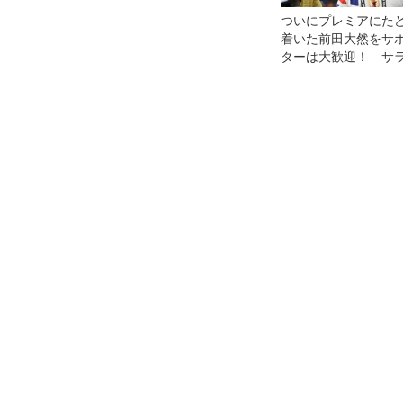
ついにプレミアにた
着いた前田大然をサ
ターは大歓迎！ サ
レットの走力と農耕
献身でイプスウィッ
残留をもたらす！【
通信】