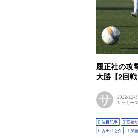
履正社の攻
大勝【2回戦
サ
2022-12-3
サッカー
注目記事
高校
古田和之介
加