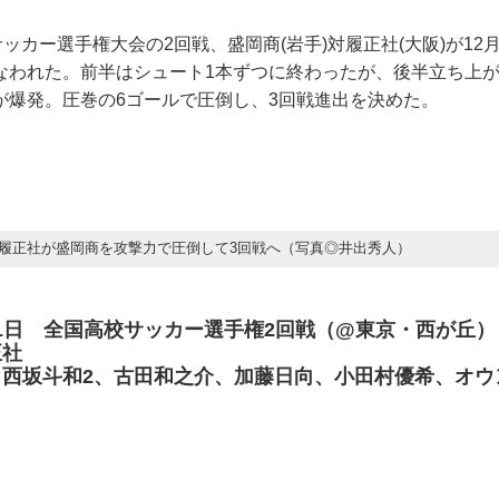
サッカー選手権大会の2回戦、盛岡商(岩手)対履正社(大阪)が12
なわれた。前半はシュート1本ずつに終わったが、後半立ち上
が爆発。圧巻の6ゴールで圧倒し、3回戦進出を決めた。
履正社が盛岡商を攻撃力で圧倒して3回戦へ（写真◎井出秀人）
2月31日 全国高校サッカー選手権2回戦（@東京・西が丘）
正社
）西坂斗和2、古田和之介、加藤日向、小田村優希、オウ