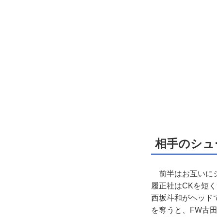
相手のシュ
前半はお互いにシ
履正社はCKを短
西坂斗和がヘッド
を奪うと、FW古