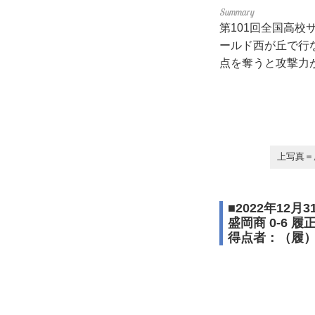
第101回全国高校
ールド西が丘で行
点を奪うと攻撃力
上写真＝
■2022年1
盛岡商 0-6 履
得点者：（履