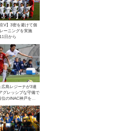
京V】3密を避けて個
トレーニングを実施
11日から
ェ広島レジーナが3連
 アグレッシブな守備で
位のINAC神戸を下
グクラシエカップ