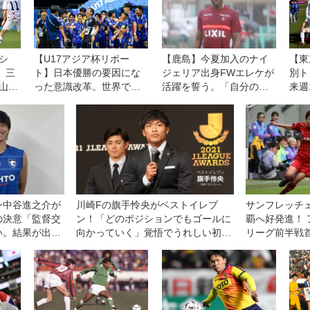
シ
【U17アジア杯リポー
【鹿島】今夏加入のナイ
【東
、三
ト】日本優勝の要因にな
ジェリア出身FWエレケが
別
山田
った意識改革。世界で勝
活躍を誓う。「自分の仕
来週
つために共有した「待つ
事をするためにここに来
のではなくアタックする
ている」
守備」
ン中谷進之介が
川崎Fの旗手怜央がベストイレブ
サンフレッチ
の決意「監督交
ン！「どのポジションでもゴールに
覇へ好発進！
い。結果が出せ
向かっていく」覚悟でうれしい初受
リーグ前半戦首
部、自分たちに
賞【インタビュー】
す◎WEリー