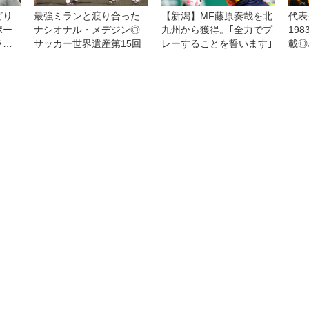
どり
最強ミランと渡り合った
【新潟】MF藤原奏哉を北
代表
ポー
ナシオナル・メデジン◎
九州から獲得。｢全力でプ
19
ラブ
サッカー世界遺産第15回
レーすることを誓います｣
載◎
馬の
チに
英国