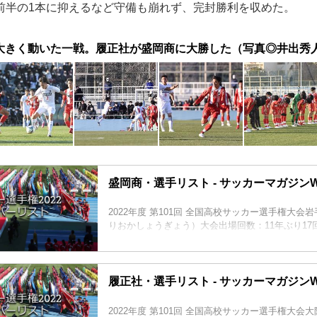
前半の1本に抑えるなど守備も崩れず、完封勝利を収めた。
大きく動いた一戦。履正社が盛岡商に大勝した（写真◎井出秀
盛岡商・選手リスト - サッカーマガジンW
2022年度 第101回 全国高校サッカー選手権大会
りおかしょうぎょう）大会出場回数：11年ぶり17
履正社・選手リスト - サッカーマガジンW
2022年度 第101回 全国高校サッカー選手権大会