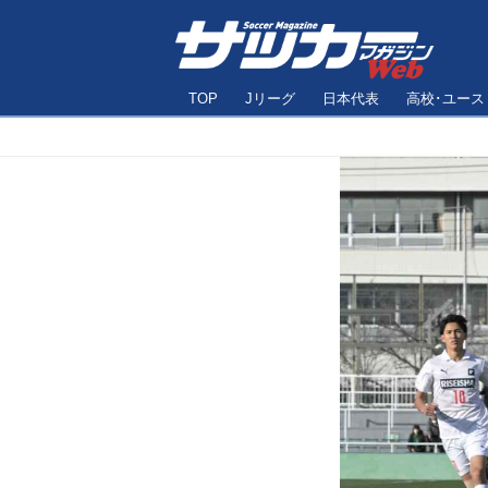
TOP
Jリーグ
日本代表
高校･ユース