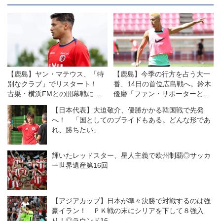
【鹿島】ヤン・マテウス、「特
【鹿島】今季の行方を占う大一
別なクラブ」でリスタート！
番、14日の首位広島戦へ。鈴木
古巣・横浜FMとの開幕戦に向
優磨「ファン・サポーターとと
けては「感情的な試合になる」
もに必ず勝ち点3を取りたい」
【日本代表】大迫敬介、優勝かかる韓国戦で先発
が「勝利を求めたい！」
へ！ 「国としてのプライドもある。どんな形であ
れ、勝ちたい」
輝いたレッドスター、星人主義で欧州制覇◎サッカ
ー世界遺産第16回
【アジアカップ】日本が準々決勝で対戦するのは強
豪イラン！ ＰＫ戦の末にシリアを下して８強入
り！◎ラウンド16