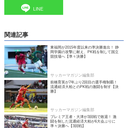
LINE
関連記事
東福岡が2015年度以来の準決勝進出！ 静
岡学園の攻撃に耐え、PK戦を制して国立
競技場へ【準々決勝】
サッカーマガジン編集部
前橋育英が7年ぶり2回目の選手権制覇！
流通経済大柏とのPK戦の激闘を制す【決
勝】
サッカーマガジン編集部
プレミア王者・大津が3回戦で敗退！ 激
闘を制した流通経済大柏が6大会ぶりに
準々決勝へ【3回戦】