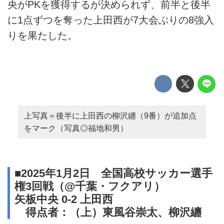
央がPKを獲得するが決められず、前半と後半
に1点ずつを奪った上田西が7大会ぶりの8強入
りを果たした。
上写真＝後半に上田西の柳沢纏（9番）が追加点
をマーク（写真◎福地和男）
■2025年1月2日 全国高校サッカー選手
権3回戦（@千葉・フクアリ）
矢板中央 0-2 上田西
得点者：（上）東風谷崇太、柳沢纏