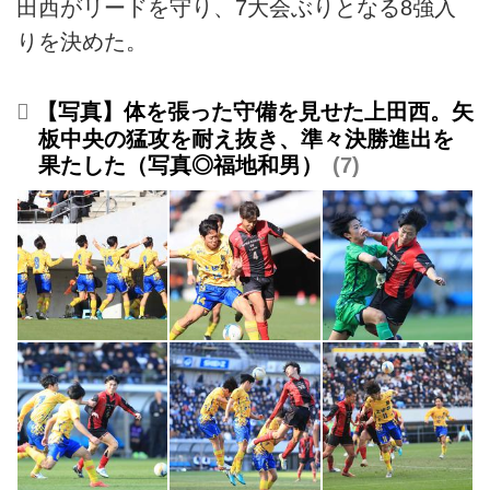
田西がリードを守り、7大会ぶりとなる8強入
りを決めた。
【写真】体を張った守備を見せた上田西。矢
板中央の猛攻を耐え抜き、準々決勝進出を
果たした（写真◎福地和男）
7