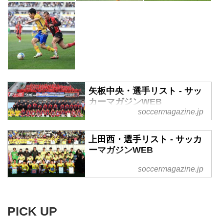
矢板中央・選手リスト - サッ
カーマガジンWEB
soccermagazine.jp
2024年度 第103回 全国高校サッ
カー選手権大会栃木県代表矢板中
上田西・選手リスト - サッカ
央（やいたちゅうおう）大会出場
ーマガジンWEB
回数：２年連続14回目監督：高橋
健二
2024年度 第103回 全国高校サッ
soccermagazine.jp
カー選手権大会長野県代表上田西
（うえだにし）大会出場回数：７
年ぶり３回目監督：白尾秀人
PICK UP