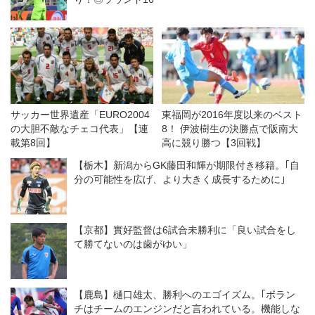
サッカー世界遺産「EURO2004
東福岡が2016年度以来のベスト
の大胆不敵なチェコ代表」【連
8！ 伊波樹生の決勝点で阪南大
載第8回】
高に競り勝つ【3回戦】
【栃木】新潟からGK藤田和輝が期限付き移籍。｢自
分の可能性を広げ、より大きく成長するために｣
【京都】實好監督は6試合未勝利に「良い試合をし
て勝てないのは歯がゆい」
【鹿島】樋口雄太、勝利へのエゴイズム。｢ボラン
チはチームのエンジンだと言われている。機能しな