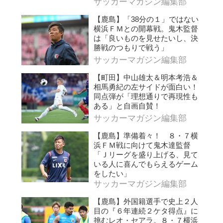
サッカーマガジン編集部
【鹿島】「38分の１」ではない
横浜ＦＭとの開幕戦。鬼木監督
は「良いものを見せたいし、決
勝戦のつもりで戦う」
サッカーマガジン編集部
【町田】中山雄太＆明本考浩＆
相馬勇紀の左サイドが面白い！
同点弾が「理想通りで再現性も
ある」と自画自賛！
サッカーマガジン編集部
【鹿島】準備着々！ ８・７横
浜ＦＭ戦に向けて鬼木達監督
「Ｊリーグを盛り上げる、見て
いる人に喜んでもらえるゲーム
をしたい」
サッカーマガジン編集部
【鹿島】外国籍選手で史上２人
目の『６年連続２ケタ得点』に
挑むレオ・セアラ。８・７横浜