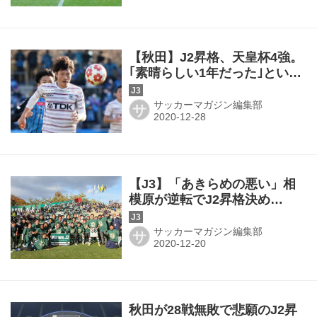
【秋田】J2昇格、天皇杯4強。
｢素晴らしい1年だった｣という
加賀健一の述懐
サッカーマガジン編集部
サ
【J3】「あきらめの悪い」相
模原が逆転でJ2昇格決め
る！ 長野は最終節で岩手に
敗戦
サッカーマガジン編集部
サ
秋田が28戦無敗で悲願のJ2昇