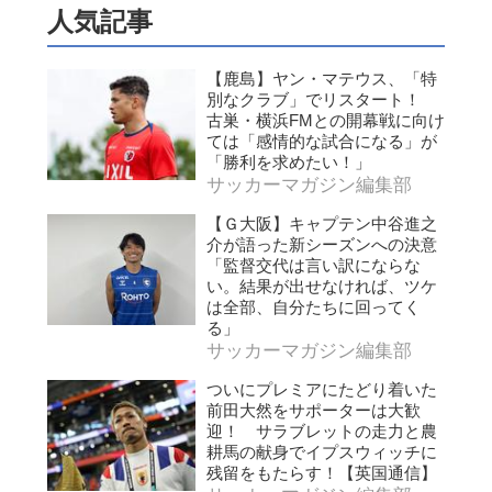
人気記事
【鹿島】ヤン・マテウス、「特
別なクラブ」でリスタート！
古巣・横浜FMとの開幕戦に向け
ては「感情的な試合になる」が
「勝利を求めたい！」
サッカーマガジン編集部
【Ｇ大阪】キャプテン中谷進之
介が語った新シーズンへの決意
「監督交代は言い訳にならな
い。結果が出せなければ、ツケ
は全部、自分たちに回ってく
る」
サッカーマガジン編集部
ついにプレミアにたどり着いた
前田大然をサポーターは大歓
迎！ サラブレットの走力と農
耕馬の献身でイプスウィッチに
残留をもたらす！【英国通信】