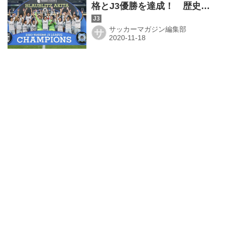
格とJ3優勝を達成！ 歴史に
新たな1ページを刻む◎J3第28
節
サッカーマガジン編集部
サ