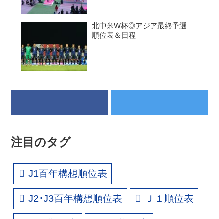
北中米W杯◎アジア最終予選
順位表＆日程
注目のタグ
J1百年構想順位表
J2･J3百年構想順位表
Ｊ１順位表