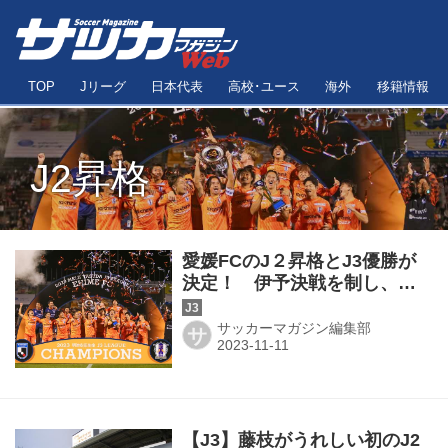
TOP
Jリーグ
日本代表
高校･ユース
海外
移籍情報
J2昇格
愛媛FCのJ２昇格とJ3優勝が
決定！ 伊予決戦を制し、他
会場で2位鹿児島が敗戦◎J3第
35節
サッカーマガジン編集部
サ
【J3】藤枝がうれしい初のJ2