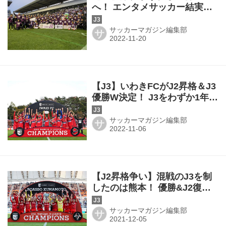
へ！ エンタメサッカー結実で
須藤大輔監督「静岡の序列を
変えたい」
サッカーマガジン編集部
サ
【J3】いわきFCがJ2昇格＆J3
優勝W決定！ J3をわずか1年で
駆け抜けて新たな挑戦へ
サッカーマガジン編集部
サ
【J2昇格争い】混戦のJ3を制
したのは熊本！ 優勝&J2復帰
が決定。岩手は2位で悲願のJ2
初昇格を決める！
サッカーマガジン編集部
サ