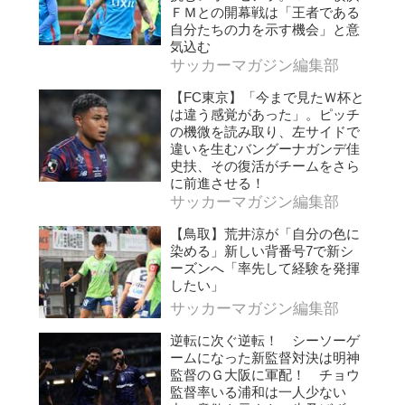
ＦＭとの開幕戦は「王者である
自分たちの力を示す機会」と意
気込む
サッカーマガジン編集部
【FC東京】「今まで見たＷ杯と
は違う感覚があった」。ピッチ
の機微を読み取り、左サイドで
違いを生むバングーナガンデ佳
史扶、その復活がチームをさら
に前進させる！
サッカーマガジン編集部
【鳥取】荒井涼が「自分の色に
染める」新しい背番号7で新シ
ーズンへ「率先して経験を発揮
したい」
サッカーマガジン編集部
逆転に次ぐ逆転！ シーソーゲ
ームになった新監督対決は明神
監督のＧ大阪に軍配！ チョウ
監督率いる浦和は一人少ない