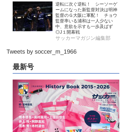
逆転に次ぐ逆転！ シーソーゲ
ームになった新監督対決は明神
監督のＧ大阪に軍配！ チョウ
監督率いる浦和は一人少ない
中、意欲を示すも一歩及ばず
◎J１開幕戦
サッカーマガジン編集部
Tweets by soccer_m_1966
最新号