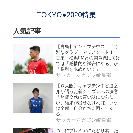
TOKYO●2020特集
人気記事
【鹿島】ヤン・マテウス、「特
別なクラブ」でリスタート！
古巣・横浜FMとの開幕戦に向け
ては「感情的な試合になる」が
「勝利を求めたい！」
サッカーマガジン編集部
【Ｇ大阪】キャプテン中谷進之
介が語った新シーズンへの決意
「監督交代は言い訳にならな
い。結果が出せなければ、ツケ
は全部、自分たちに回ってく
る」
サッカーマガジン編集部
ついにプレミアにたどり着いた