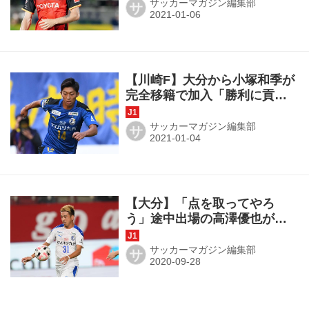
うれしく思います」
サッカーマガジン編集部
サ
【川崎F】大分から小塚和季が
完全移籍で加入「勝利に貢献
できるよう頑張ります」
サッカーマガジン編集部
サ
【大分】「点を取ってやろ
う」途中出場の高澤優也が勝
負を決める追加点奪取
サッカーマガジン編集部
サ