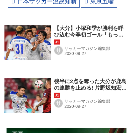
日本サッカー温故知新
東京五輪
【大分】小塚和季が勝利を呼
び込む今季初ゴール「もっと
試合に絡み、結果を残せるよ
うに」
サッカーマガジン編集部
サ
後半に2点を奪った大分が鹿島
の連勝を止める! 片野坂知宏監
督「選手に感謝」◎J1第19節
サッカーマガジン編集部
サ