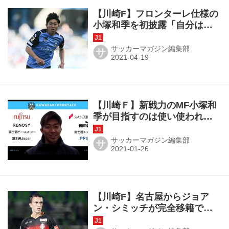
【川崎F】フロンターレ仕様の
小塚和季を初披露「自分はま
だまだです」
サッカーマガジン編集部
サ
【川崎Ｆ】新戦力のMF小塚和
季が目指すのは使い使われる
存在。「10ゴールには絡みた
い」
サッカーマガジン編集部
サ
【川崎F】名古屋からジョア
ン・シミッチが完全移籍で加
入「偉大なクラブでの挑戦を