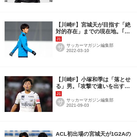
【川崎F】宮城天が目指す「絶
対的存在」までの現在地。｢圧
倒的な人がいない。自分がチ
ャンスをつかみとれるように｣
サッカーマガジン編集部
サ
【川崎F】小塚和季は「落とせ
る」男。｢攻撃で違いを出す｣
の意志を込めた2本のパスの色
気
サッカーマガジン編集部
サ
ACL初出場の宮城天が1G2Aの