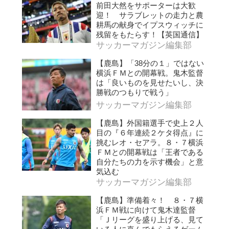
前田大然をサポーターは大歓
迎！ サラブレットの走力と農
耕馬の献身でイプスウィッチに
残留をもたらす！【英国通信】
サッカーマガジン編集部
【鹿島】「38分の１」ではない
横浜ＦＭとの開幕戦。鬼木監督
は「良いものを見せたいし、決
勝戦のつもりで戦う」
サッカーマガジン編集部
【鹿島】外国籍選手で史上２人
目の『６年連続２ケタ得点』に
挑むレオ・セアラ。８・７横浜
ＦＭとの開幕戦は「王者である
自分たちの力を示す機会」と意
気込む
サッカーマガジン編集部
【鹿島】準備着々！ ８・７横
浜ＦＭ戦に向けて鬼木達監督
「Ｊリーグを盛り上げる、見て