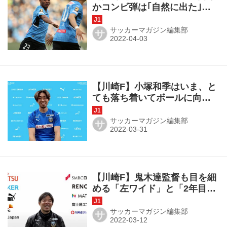
かコンビ弾は｢自然に出た｣。
だが惨敗に「言葉にするのは
難しい」
サッカーマガジン編集部
サ
【川崎F】小塚和季はいま、と
ても落ち着いてボールに向き
合っている。なぜなら「戦え
るようになっている」から
サッカーマガジン編集部
サ
【川崎F】鬼木達監督も目を細
める「左ワイド」と「2年目」
の男たち。｢期待もリスペクト
もあります｣
サッカーマガジン編集部
サ