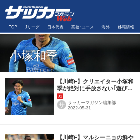
TOP
Jリーグ
日本代表
高校･ユース
海外
移籍情報
小塚和季
【川崎F】クリエイター小塚和
季が絶対に手放さない｢遊び
心｣。｢相手がいたとしてもク
オリティーで崩す｣
サッカーマガジン編集部
サ
【川崎F】マルシーニョの鮮や