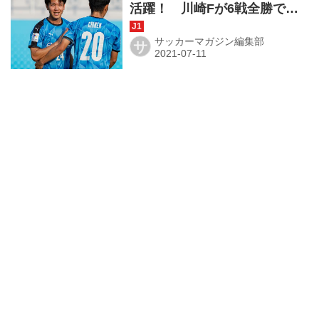
活躍！ 川崎Fが6戦全勝で完
璧突破を達成！◎ACL第6節
サッカーマガジン編集部
サ