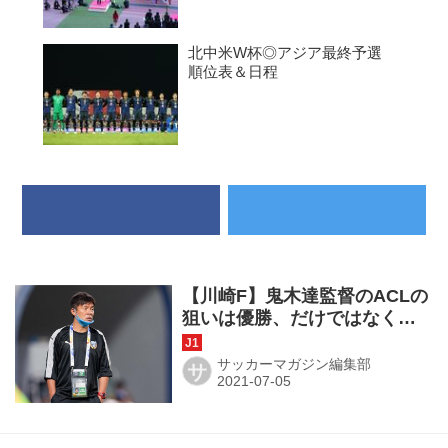
北中米W杯◎アジア最終予選
順位表＆日程
【川崎F】鬼木達監督のACLの
狙いは優勝、だけではなく。
｢ベースもアップできる｣起用
法に注目
サッカーマガジン編集部
サ