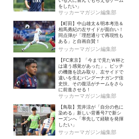
いる人に喜んでもらえるゲーム
をしたい」
サッカーマガジン編集部
【町田】中山雄太＆明本考浩＆
相馬勇紀の左サイドが面白い！
同点弾が「理想通りで再現性も
ある」と自画自賛！
サッカーマガジン編集部
【FC東京】「今まで見たＷ杯と
は違う感覚があった」。ピッチ
の機微を読み取り、左サイドで
違いを生むバングーナガンデ佳
史扶、その復活がチームをさら
に前進させる！
サッカーマガジン編集部
【鳥取】荒井涼が「自分の色に
染める」新しい背番号7で新シ
ーズンへ「率先して経験を発揮
したい」
サッカーマガジン編集部