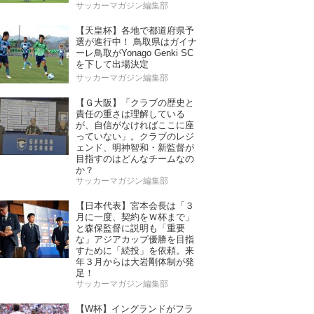
サッカーマガジン編集部
【天皇杯】各地で都道府県予
選が進行中！ 鳥取県はガイナ
ーレ鳥取がYonago Genki SC
を下して出場決定
サッカーマガジン編集部
【Ｇ大阪】「クラブの歴史と
責任の重さは理解している
が、自信がなければここに座
っていない」。クラブのレジ
ェンド、明神智和・新監督が
目指すのはどんなチームなの
か？
サッカーマガジン編集部
【日本代表】宮本会長は「３
月に一度、契約をＷ杯まで」
と森保監督に説明も「重要
な」アジアカップ優勝を目指
すために「続投」を依頼。来
年３月からは大岩剛体制が発
足！
サッカーマガジン編集部
【W杯】イングランドがフラ