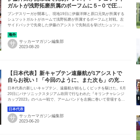
ガルトが浅野拓磨所属のボーフムに５−０で圧勝
【ドイツ】
ブンデスリーガが開幕し、現地19日に伊藤洋輝と原口元気が所属する
シュツットガルトがホームで浅野拓磨が所属するボーフムと対戦。左
サイドバックで先発した伊藤のアシストで先制点を挙げたシュツット
ガルトがゴールを重ね、５−０で圧勝。白星発進に成功した。
サッカーマガジン編集部
サ
【日本代表】新キャプテン遠藤航が1アシストで
自らお祝い！「今回のように、また次も」の充実
度
日本代表の新しいキャプテン、遠藤航が頼もしくピッチを駆けた。6月
20日にパナソニックスタジアム吹田で行なわれた『キリンチャレンジ
カップ2023』のペルー戦で、アームバンドを左腕に巻いて登場する
と、得意のボールハントから2つのゴールに絡んで「主将初陣」を祝っ
た。
サッカーマガジン編集部
サ