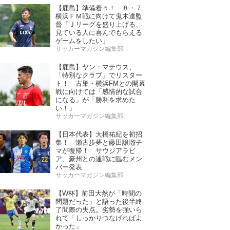
【鹿島】準備着々！ ８・７
横浜ＦＭ戦に向けて鬼木達監
督「Ｊリーグを盛り上げる、
見ている人に喜んでもらえる
ゲームをしたい」
サッカーマガジン編集部
【鹿島】ヤン・マテウス、
「特別なクラブ」でリスター
ト！ 古巣・横浜FMとの開幕
戦に向けては「感情的な試合
になる」が「勝利を求めた
い！」
サッカーマガジン編集部
【日本代表】大橋祐紀を初招
集！ 瀬古歩夢と藤田譲瑠チ
マが復帰！ サウジアラビ
ア、豪州との連戦に臨むメン
バー発表
サッカーマガジン編集部
【W杯】前田大然が「時間の
問題だった」と語った後半終
了間際の失点。劣勢を強いら
れて「しっかりつなげればよ
かった」