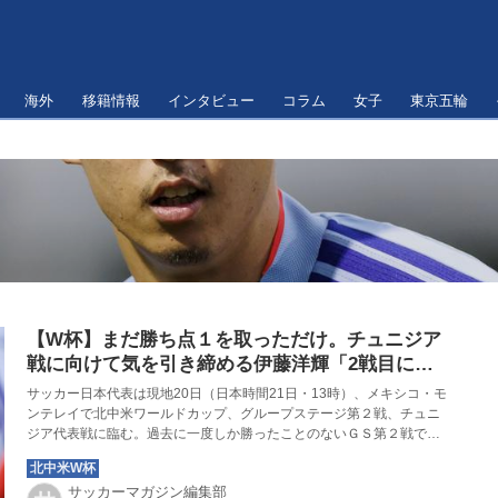
海外
移籍情報
インタビュー
コラム
女子
東京五輪
【W杯】まだ勝ち点１を取っただけ。チュニジア
戦に向けて気を引き締める伊藤洋輝「2戦目に負
けると本当に厳しい状況。勝てるように頑張りま
サッカー日本代表は現地20日（日本時間21日・13時）、メキシコ・モ
す」
ンテレイで北中米ワールドカップ、グループステージ第２戦、チュニ
ジア代表戦に臨む。過去に一度しか勝ったことのないＧＳ第２戦で、
日本は勝利をつかむことができるか。前日練習時に伊藤洋輝が取材に
応じた。
サッカーマガジン編集部