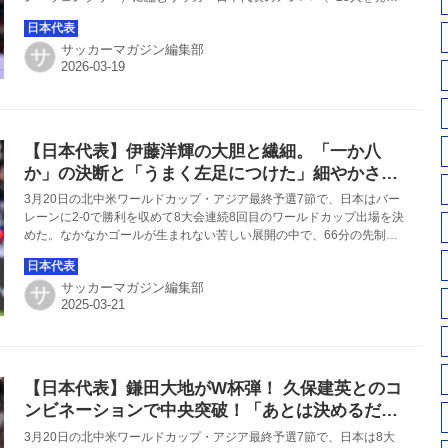
した。
サッカーマガジン編集部
サ
【日本代表】伊藤洋輝の大胆と繊細。「一か八
か」の決断と「うまく左足につけた」細やかさで
つなげた先制点の裏側
3月20日の北中米ワールドカップ・アジア最終予選7節で、日本はバー
レーンに2-0で勝利を収めて8大会連続8回目のワールドカップ出場を決
めた。なかなかゴールが生まれない苦しい展開の中で、66分の先制点
は、最終予選初出場となった伊藤洋輝の大胆で繊細なパスから生まれ
た。
サッカーマガジン編集部
サ
【日本代表】鎌田大地がW杯弾！ 久保建英とのコ
ンビネーションで中央突破！「あとは決めるだけ
でした」
3月20日の北中米ワールドカップ・アジア最終予選7節で、日本は8大