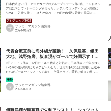
めに今、やるべきこととは？
日本代表は22日、アジアカップのグループステージ第3戦、インドネシ
ア戦に向けてトレーニングを行った。ホテルでコンディション調整に
努めた三笘薫を除く、25人が臨み、この日の練習を最後に帰国する４
人のトレーニングパートナー（中村圭佑は引き続き滞在）も参加。注
目のシーンを目にしたのは非公開練習の終了直後だった。
サッカーマガジン編集部
サ
代表合流直前に海外組が躍動！ 久保建英、鎌田
大地、浅野拓磨、板倉滉がゴールで好調示す！
【日本代表】
9日にドイツ代表、12日にトルコ代表と対戦する日本代表に招集されて
いる海外組が好調ぶりをアピールした。現地2日の試合に出場した選手
たちがゴールやアシストを記録し、所属クラブで重要な働きを示して
いる。
サッカーマガジン編集部
サ
伊藤洋輝が開幕戦で先制アシスト！ シュツット