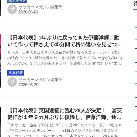
サッカーマガジン編集部
サ
【日本代表】1年ぶりに戻ってきた伊藤洋輝、動
いて作って押さえて45分間で格の違いを見せつけ
る
サッカー日本代表はイギリス遠征の初戦となるスコットランド代表と
の試合で１−０の勝利を収めた。その試合で久々のプレーながら違いを
示したのが、３バックの左ストッパーで先発した伊藤洋輝（バイエル
ン）だった。
サッカーマガジン編集部
サ
【日本代表】英国遠征に臨む28人が決定！ 冨安
健洋が１年９カ月ぶりに復帰し、伊藤洋輝、鈴木
唯人、佐野航大も久々招集。守田英正は復帰なら
日本サッカー協会（JFA）は19日、３月28日のスコットランド戦（＠
ず…
グラスゴー・ハムデンパーク）、31日のイングランド戦（＠ロンド
ン・ウェンブリー）に臨むサッカー日本代表のメンバー、28人を発表