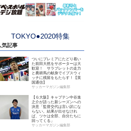
TOKYO●2020特集
人気記事
ついにプレミアにたどり着い
た前田大然をサポーターは大
歓迎！ サラブレットの走力
と農耕馬の献身でイプスウィ
ッチに残留をもたらす！【英
国通信】
サッカーマガジン編集部
【Ｇ大阪】キャプテン中谷進
之介が語った新シーズンへの
決意「監督交代は言い訳にな
らない。結果が出せなけれ
ば、ツケは全部、自分たちに
回ってくる」
サッカーマガジン編集部