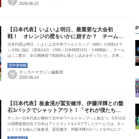
サ
P
【日本代表】いよいよ明日、最重要な大会初
戦！ オレンジの壁をいかに崩すか？ チームが
挑む「オランダ攻略」の最適解とは？
日本代表は明日、いよいよ北中米ワールドカップ（W杯）の初戦オラ
ンダ戦に臨む（現地14日・15時／日本時間15日・５時開始）。チーム
はここ数日、非公開練習で戦術的な落とし込みを行っていた。主将・
遠藤航の離脱というアクシデントに見舞われながらも、その視線はし
っかり「いかにして強豪オランダを破るか」という現実へ向けられて
サッカーマガジン編集部
いる。選手のコメントから、運命の初戦を制するための具体的な攻略
サ
ポイントと、勝機を呼び込むための方法論を探った。
【日本代表】板倉滉が冨安健洋、伊藤洋輝との盤
石3バックでシャットアウト！「それが僕たちデ
ィフェンスの役割」
サッカー日本代表が勝利で北中米ワールドカップへと旅立つ。5月31日
の国際親善試合で日本はアイスランドを1-0で下したゲームでは、久々
にトリオを組んだ板倉滉、冨安健洋、伊藤洋輝の3バックを中心にクリ
ーンシートで終えた。