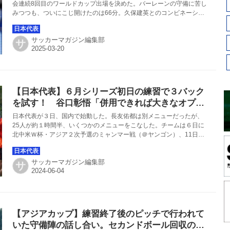
会連続8回目のワールドカップ出場を決めた。バーレーンの守備に苦し
みつつも、ついにこじ開けたのは66分。久保建英とのコンビネーショ
ンで中央突破に成功した鎌田大地が落ち着いて決めてみせた。
サッカーマガジン編集部
サ
【日本代表】６月シリーズ初日の練習で３バック
を試す！ 谷口彰悟「併用できれば大きなオプシ
ョンになる」
日本代表が３日、国内で始動した。長友佑都は別メニューだったが、
25人が約１時間半、いくつかのメニューをこなした。チームは６日に
北中米Ｗ杯・アジア２次予選のミャンマー戦（＠ヤンゴン）、11日に
シリア戦（＠広島）に臨む。
サッカーマガジン編集部
サ
【アジアカップ】練習終了後のピッチで行われて
いた守備陣の話し合い。セカンドボール回収のた