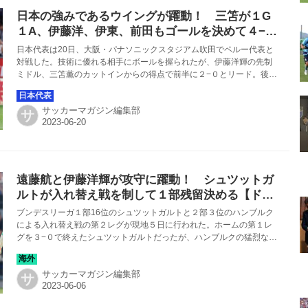
日本の強みであるウイングが躍動！ 三笘が１G
１A、伊藤洋、伊東、前田もゴールを決めて４−１
で快勝【日本代表戦】
日本代表は20日、大阪・パナソニックスタジアム吹田でペルー代表と
対戦した。技術に優れる相手にボールを握られたが、伊藤洋輝の先制
ミドル、三笘薫のカットインからの得点で前半に２−０とリード。後半
も伊東純也、前田大然が続き、相手の反撃を１点に抑えて６月シリー
ズ２連勝を飾った。
サッカーマガジン編集部
サ
遠藤航と伊藤洋輝が攻守に躍動！ シュツットガ
ルトが入れ替え戦を制して１部残留決める【ドイ
ツ】
ブンデスリーガ１部16位のシュツットガルトと２部３位のハンブルク
による入れ替え戦の第２レグが現地５日に行われた。ホームの第１レ
グを３−０で終えたシュツットガルトだったが、ハンブルクの猛烈なプ
レスに苦しみ、先制を許す。しかし徐々に盛り返し、３−１の逆転に成
功。２試合合計６ー１とし、１部残留を決めた。なお、シュツットガ
サッカーマガジン編集部
ルトの遠藤航と伊藤洋輝は先発フル出場を果たし、原口元気はベンチ
サ
入りしたものの、出場機会はなかった。