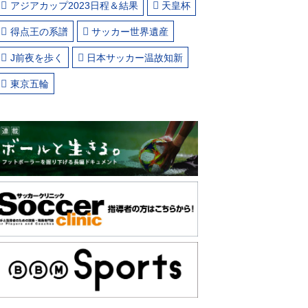
アジアカップ2023日程＆結果
天皇杯
得点王の系譜
サッカー世界遺産
J前夜を歩く
日本サッカー温故知新
東京五輪