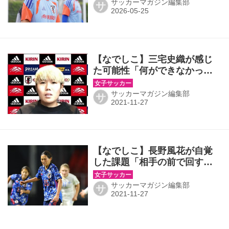
ムが勝つ確率を１％でも上げ
サッカーマガジン編集部
サ
られるように持っているもの
を伝えたい」
【なでしこ】三宅史織が感じ
た可能性「何ができなかった
のか、はっきりしたのは良か
ったです」
サッカーマガジン編集部
サ
【なでしこ】長野風花が自覚
した課題「相手の前で回すの
ではなくドリブルやパスで進
入しないと」
サッカーマガジン編集部
サ