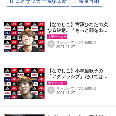
日本サッカー温故知新
東京五輪
【なでしこ】宮澤ひなたの次
なる決意。「もっと顔を出し
て、もっと仕掛ける」
サッカーマガジン編集部
サ
【なでしこ】小林里歌子の
「アグレッシブ」だけではな
い気づき。｢相手を見て止まっ
てから…｣
サッカーマガジン編集部
サ