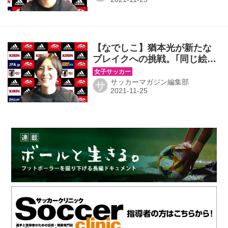
【なでしこ】猶本光が新たな
ブレイクへの挑戦。｢同じ絵を
描いていけば｣という楽しみを
胸に
サッカーマガジン編集部
サ