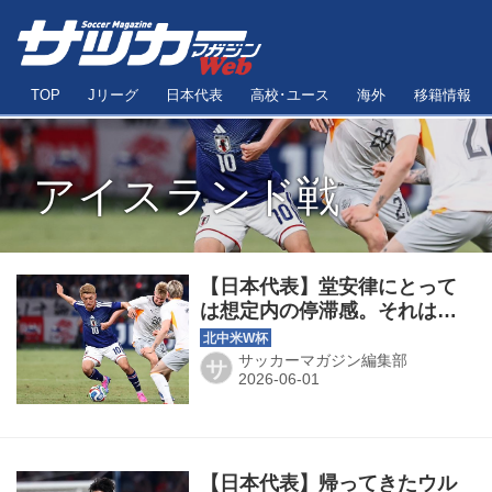
TOP
Jリーグ
日本代表
高校･ユース
海外
移籍情報
アイスランド戦
【日本代表】堂安律にとって
は想定内の停滞感。それは
「90分間の中で勝利をもぎ取
る一つの戦術」
サッカーマガジン編集部
サ
【日本代表】帰ってきたウル