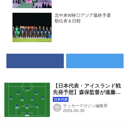
北中米W杯◎アジア最終予選
順位表＆日程
【日本代表・アイスランド戦
先発予想】森保監督が遠藤航
の先発を明言！ 冨安健洋＆
板倉滉もスタート予想。伊東
サッカーマガジン編集部
サ
純也が左シャドーを務める攻
撃陣は本番仕様で臨む！