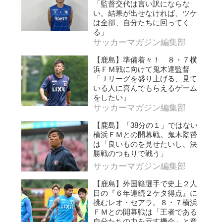
「監督交代は言い訳にならな
い。結果が出せなければ、ツケ
は全部、自分たちに回ってく
る」
サッカーマガジン編集部
【鹿島】準備着々！ ８・７横
浜ＦＭ戦に向けて鬼木達監督
「Ｊリーグを盛り上げる、見て
いる人に喜んでもらえるゲーム
をしたい」
サッカーマガジン編集部
【鹿島】「38分の１」ではない
横浜ＦＭとの開幕戦。鬼木監督
は「良いものを見せたいし、決
勝戦のつもりで戦う」
サッカーマガジン編集部
【鹿島】外国籍選手で史上２人
目の『６年連続２ケタ得点』に
挑むレオ・セアラ。８・７横浜
ＦＭとの開幕戦は「王者である
自分たちの力を示す機会」と意