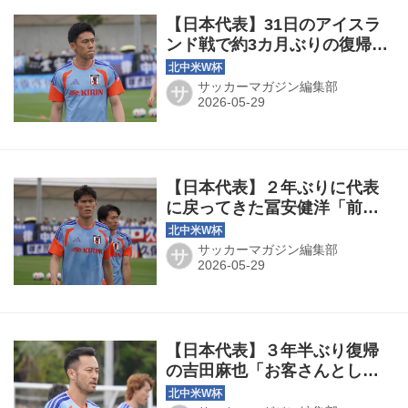
【日本代表】31日のアイスラ
ンド戦で約3カ月ぶりの復帰
へ。遠藤航「監督と一緒に作
り上げてきたいいイメージも
サッカーマガジン編集部
サ
ある。キャプテンとして臨む
今回Ｗ杯は特別な気持ち」
【日本代表】２年ぶりに代表
に戻ってきた冨安健洋「前回
（のW杯）は正直、終わった
時に楽しかったとは思わなか
サッカーマガジン編集部
サ
った。今回はそういう大会に
したい」
【日本代表】３年半ぶり復帰
の吉田麻也「お客さんとして
来ているわけじゃない。チー