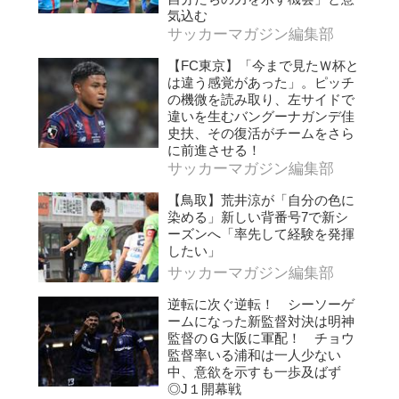
気込む
サッカーマガジン編集部
【FC東京】「今まで見たＷ杯と
は違う感覚があった」。ピッチ
の機微を読み取り、左サイドで
違いを生むバングーナガンデ佳
史扶、その復活がチームをさら
に前進させる！
サッカーマガジン編集部
【鳥取】荒井涼が「自分の色に
染める」新しい背番号7で新シ
ーズンへ「率先して経験を発揮
したい」
サッカーマガジン編集部
逆転に次ぐ逆転！ シーソーゲ
ームになった新監督対決は明神
監督のＧ大阪に軍配！ チョウ
監督率いる浦和は一人少ない
中、意欲を示すも一歩及ばず
◎J１開幕戦