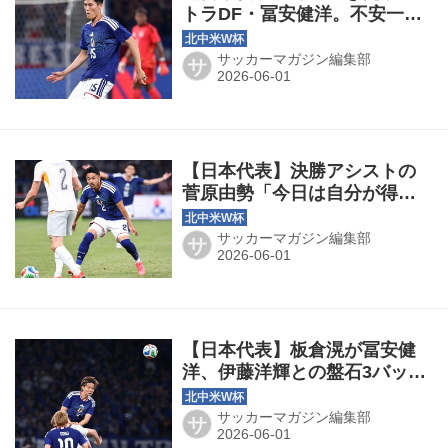
トラDF・冨安健洋。不安一掃
で「もっと気持ちよくプレー
させることが…」
サッカーマガジン編集部
サ
【日本代表】決勝アシストの
菅原由勢「今日は自分が得点
に絡むプレーができたら、麻
也さんにとっても嬉しいかな
サッカーマガジン編集部
サ
と」
【日本代表】板倉滉が冨安健
洋、伊藤洋輝との盤石3バック
でシャットアウト！「それが
僕たちディフェンスの役割」
サッカーマガジン編集部
サ