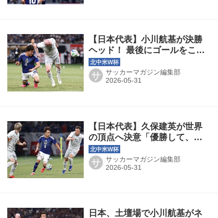
【日本代表】小川航基が決勝
ヘッド！ 最後にゴールをこじ
開けて「あれが自分のストロ
ングポイント」
サッカーマガジン編集部
サ
【日本代表】久保建英が世界
の頂点へ決意「優勝して、皆
さんの前にトロフィーを持っ
てきたい」
サッカーマガジン編集部
サ
日本、土壇場で小川航基がネ