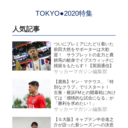
TOKYO●2020特集
人気記事
ついにプレミアにたどり着いた
前田大然をサポーターは大歓
迎！ サラブレットの走力と農
耕馬の献身でイプスウィッチに
残留をもたらす！【英国通信】
サッカーマガジン編集部
【鹿島】ヤン・マテウス、「特
別なクラブ」でリスタート！
古巣・横浜FMとの開幕戦に向け
ては「感情的な試合になる」が
「勝利を求めたい！」
サッカーマガジン編集部
【Ｇ大阪】キャプテン中谷進之
介が語った新シーズンへの決意