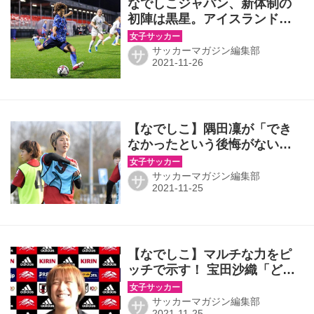
なでしこジャパン、新体制の
初陣は黒星。アイスランドの
カウンター2発に沈むが、手応
えもあり◎国際親善試合
サッカーマガジン編集部
サ
【なでしこ】隅田凜が「でき
なかったという後悔がないよ
うに」やりきるオランダ遠
征。｢仕掛けること、ゴールを
サッカーマガジン編集部
サ
意識したプレーを｣
【なでしこ】マルチな力をピ
ッチで示す！ 宝田沙織「どの
ポジションでも自分らしく戦
う」
サッカーマガジン編集部
サ