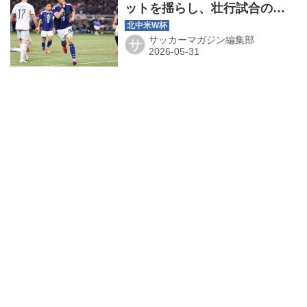
ットを揺らし、壮行試合のア
イスランド戦に勝利！ い
ざ、北中米W杯へ◎国際親善
サッカーマガジン編集部
サ
試合