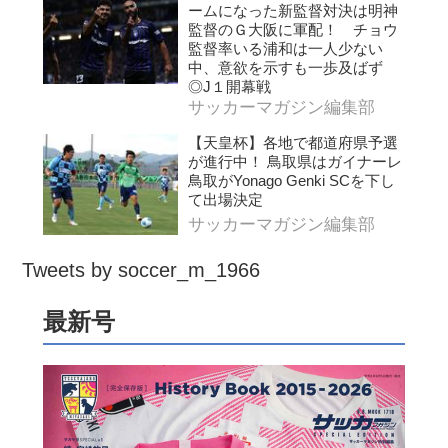
ームになった新監督対決は明神
監督のＧ大阪に軍配！ チョウ
監督率いる浦和は一人少ない
中、意欲を示すも一歩及ばず
◎J１開幕戦
サッカーマガジン編集部
【天皇杯】各地で都道府県予選
が進行中！ 鳥取県はガイナーレ
鳥取がYonago Genki SCを下し
て出場決定
サッカーマガジン編集部
Tweets by soccer_m_1966
最新号