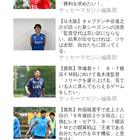
「勝利を求めたい！」
サッカーマガジン編集部
【Ｇ大阪】キャプテン中谷進之
介が語った新シーズンへの決意
「監督交代は言い訳にならな
い。結果が出せなければ、ツケ
は全部、自分たちに回ってく
る」
サッカーマガジン編集部
【鹿島】準備着々！ ８・７横
浜ＦＭ戦に向けて鬼木達監督
「Ｊリーグを盛り上げる、見て
いる人に喜んでもらえるゲーム
をしたい」
サッカーマガジン編集部
【鹿島】外国籍選手で史上２人
目の『６年連続２ケタ得点』に
挑むレオ・セアラ。８・７横浜
ＦＭとの開幕戦は「王者である
自分たちの力を示す機会」と意
気込む