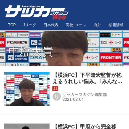
TOP
Jリーグ
日本代表
高校･ユース
海外
移籍情報
中塩大貴
【横浜FC】下平隆宏監督が抱
えるうれしい悩み。｢みんな調
子がよくてアピールしてくれ
るから｣
サッカーマガジン編集部
サ
【横浜FC】甲府から完全移