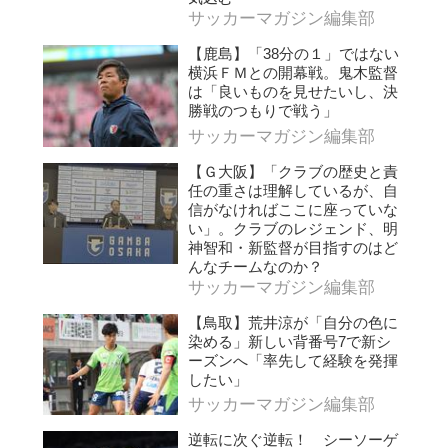
サッカーマガジン編集部
【鹿島】「38分の１」ではない
横浜ＦＭとの開幕戦。鬼木監督
は「良いものを見せたいし、決
勝戦のつもりで戦う」
サッカーマガジン編集部
【Ｇ大阪】「クラブの歴史と責
任の重さは理解しているが、自
信がなければここに座っていな
い」。クラブのレジェンド、明
神智和・新監督が目指すのはど
んなチームなのか？
サッカーマガジン編集部
【鳥取】荒井涼が「自分の色に
染める」新しい背番号7で新シ
ーズンへ「率先して経験を発揮
したい」
サッカーマガジン編集部
逆転に次ぐ逆転！ シーソーゲ