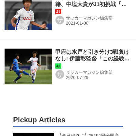
籍、中塩大貴がJ1初挑戦「特
徴を全面に出して闘いま
す！」
サッカーマガジン編集部
サ
甲府は水戸と引き分け3戦負け
なし! 伊藤彰監督「この経験を
糧に次は勝ち切れるように」
◎J2第8節
サッカーマガジン編集部
サ
Pickup Articles
【全日程終了】第104回全国高