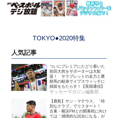
TOKYO●2020特集
人気記事
ついにプレミアにたどり着いた
前田大然をサポーターは大歓
迎！ サラブレットの走力と農
耕馬の献身でイプスウィッチに
残留をもたらす！【英国通信】
サッカーマガジン編集部
【鹿島】ヤン・マテウス、「特
別なクラブ」でリスタート！
古巣・横浜FMとの開幕戦に向け
ては「感情的な試合になる」が