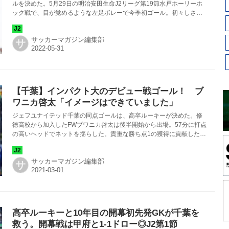
ルを決めた。5月29日の明治安田生命J2リーグ第19節水戸ホーリーホ
ック戦で、目が覚めるような左足ボレーで今季初ゴール。初々しさと
生真面目さをのぞかせる19歳が、ブレイクを狙う。
サッカーマガジン編集部
サ
【千葉】インパクト大のデビュー戦ゴール！ ブ
ワニカ啓太「イメージはできていました」
ジェフユナイテッド千葉の同点ゴールは、高卒ルーキーが決めた。修
徳高校から加入したFWブワニカ啓太は後半開始から出場。57分に打点
の高いヘッドでネットを揺らした。貴重な勝ち点1の獲得に貢献したル
ーキーがデビュー戦を終えて感想を語った。
サッカーマガジン編集部
サ
高卒ルーキーと10年目の開幕初先発GKが千葉を
救う。開幕戦は甲府と1-1ドロー◎J2第1節