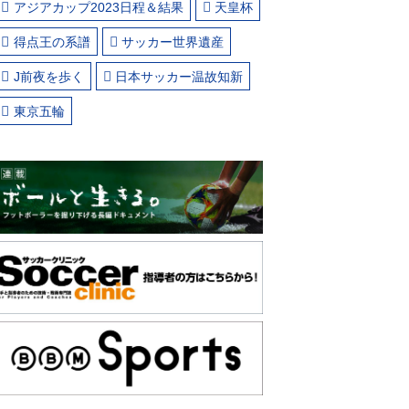
アジアカップ2023日程＆結果
天皇杯
得点王の系譜
サッカー世界遺産
J前夜を歩く
日本サッカー温故知新
東京五輪