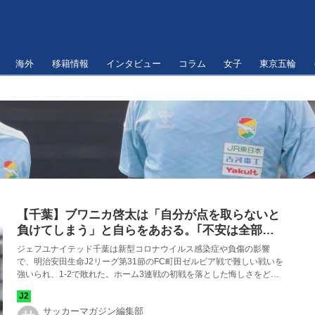
海外
移籍情報
インタビュー
コラム
女子
東京五輪
【千葉】ブワニカ啓太は「自分が点を取らないと
負けてしまう」と自らをあおる。｢不安は全部捨
てて新しい気持ちで｣
ジェフユナイテッド千葉は新型コロナウイルス感染症や負傷の影響
で、明治安田生命J2リーグ第31節のFC町田ゼルビア戦で難しい戦いを
強いられ、1-2で敗れた。ホーム3連戦の初戦を落とした悔しさをどう
つなげていくか。若きアタッカーのブワニカ啓太は自らが決めないか
ら負けたと、自分に強烈なプレッシャーをかけている。
サッカーマガジン編集部