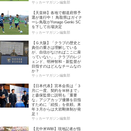
サッカーマガジン編集部
【天皇杯】各地で都道府県予
選が進行中！ 鳥取県はガイナ
ーレ鳥取がYonago Genki SC
を下して出場決定
サッカーマガジン編集部
【Ｇ大阪】「クラブの歴史と
責任の重さは理解している
が、自信がなければここに座
っていない」。クラブのレジ
ェンド、明神智和・新監督が
目指すのはどんなチームなの
か？
サッカーマガジン編集部
【日本代表】宮本会長は「３
月に一度、契約をＷ杯まで」
と森保監督に説明も「重要
な」アジアカップ優勝を目指
すために「続投」を依頼。来
年３月からは大岩剛体制が発
足！
サッカーマガジン編集部
【北中米W杯】現地記者が指