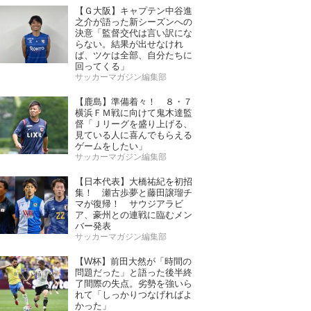
【Ｇ大阪】キャプテン中谷進
之介が語った新シーズンへの
決意「監督交代は言い訳にな
らない。結果が出せなけれ
ば、ツケは全部、自分たちに
回ってくる」
サッカーマガジン編集部
【鹿島】準備着々！ ８・７
横浜ＦＭ戦に向けて鬼木達監
督「Ｊリーグを盛り上げる、
見ている人に喜んでもらえる
ゲームをしたい」
サッカーマガジン編集部
【日本代表】大橋祐紀を初招
集！ 瀬古歩夢と藤田譲瑠チ
マが復帰！ サウジアラビ
ア、豪州との連戦に臨むメン
バー発表
サッカーマガジン編集部
【W杯】前田大然が「時間の
問題だった」と語った後半終
了間際の失点。劣勢を強いら
れて「しっかりつなげればよ
かった」