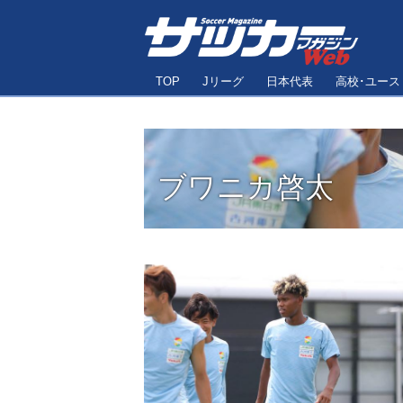
TOP
Jリーグ
日本代表
高校･ユース
ブワニカ啓太