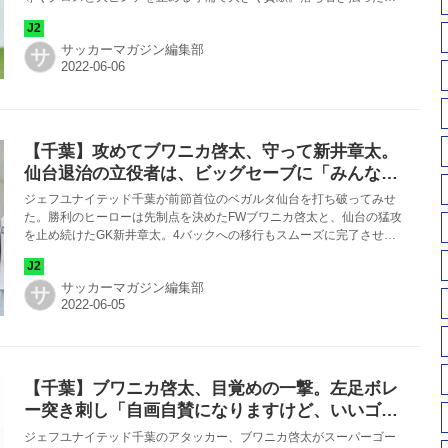
レーでフォーメーション変更にもそつなく対応した。
サッカーマガジン編集部
サ
【千葉】攻めてブワニカ啓太、守って新井章太。
仙台退治の立役者は、ビッグセーブに「みんなが
盛り上がってくれる」
ジェフユナイテッド千葉が前節首位のベガルタ仙台を打ち破ってみせ
た。勝利のヒーローは先制点を決めたFWブワニカ啓太と、仙台の猛攻
を止め続けたGK新井章太。4バックへの移行もスムーズに完了させ、
2-0の快勝を収めた。
サッカーマガジン編集部
サ
【千葉】ブワニカ啓太、目覚めの一撃。左足ボレ
ー突き刺し「自画自賛になりますけど、いいゴー
ルだなと」
ジェフユナイテッド千葉のアタッカー、ブワニカ啓太がスーパーゴー