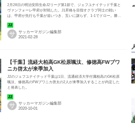
2月28日の明治安田生命J2リーグ第1節で、ジェフユナイテッド千葉と
ヴァンフォーレ甲府が対戦した。J1昇格を目指すクラブ同士の戦い
は、甲府が先行も千葉が追いつき、互いに譲らず、1-1でドロー。勝ち
点1を分け合った。
サッカーマガジン編集部
サ
【千葉】流経大柏高GK松原颯汰、修徳高FWブワ
ニカ啓太が来季加入
J2のジェフユナイテッド千葉は1日、流通経済大学付属柏高のGK松原
颯汰、修徳高のFWブワニカ啓太の2人が来季加入することが内定した
と発表した。
サッカーマガジン編集部
サ