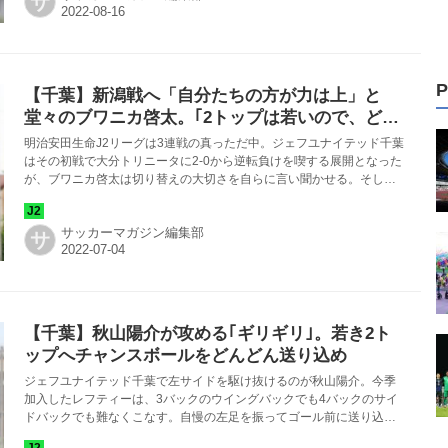
サ
P
【千葉】新潟戦へ「自分たちの方が力は上」と
堂々のブワニカ啓太。｢2トップは若いので、どん
どん裏に走って相手を困らせる｣
明治安田生命J2リーグは3連戦の真っただ中。ジェフユナイテッド千葉
はその初戦で大分トリニータに2-0から逆転負けを喫する展開となった
が、ブワニカ啓太は切り替えの大切さを自らに言い聞かせる。そし
て、2位のアルビレックス新潟を倒すイメージもできている。
サッカーマガジン編集部
サ
【千葉】秋山陽介が攻める｢ギリギリ｣。若き2ト
ップへチャンスボールをどんどん送り込め
ジェフユナイテッド千葉で左サイドを駆け抜けるのが秋山陽介。今季
加入したレフティーは、3バックのウイングバックでも4バックのサイ
ドバックでも難なくこなす。自慢の左足を振ってゴール前に送り込む
チャンスボールはいつも、「ギリギリ」を狙っている。