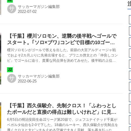
サッカーマガジン編集部
サ
【千葉】櫻川ソロモン、逆襲の後半戦へゴールで
スタート。｢ソロ×ブワ｣コンビで目標の10ゴール
クリアへ
櫻川ソロモンがゴールで答えを出した。前節の大宮アルディージャ戦
でおよそ2カ月ぶりに先発出場すると、ブワニカ啓太との「仲良しコン
ビ」でゴールに迫り、貴重な同点弾を決めてみせた。後半戦の上位進
出へ向けて、期待のFWが覚悟を語る。
サッカーマガジン編集部
サ
【千葉】西久保駿介、先制クロス！「ふわっとし
たボールだと直接の得点は難しいけれど」に見る
18歳の落ち着き
6月5日の明治安田生命J2リーグ第20節で、ジェフユナイテッド千葉が
ベガルタ仙台を2-0で下した。18歳のルーキー、西久保駿介が先制点を
導くクロスと大ピンチを止める守備で大きく貢献。落ち着き払ったプ