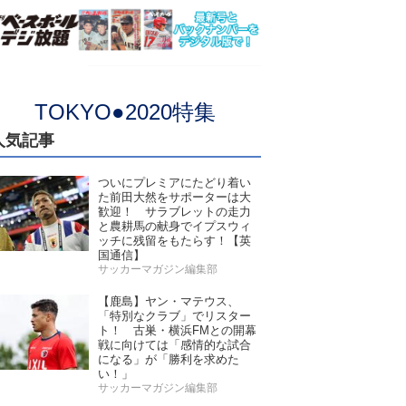
TOKYO●2020特集
人気記事
ついにプレミアにたどり着い
た前田大然をサポーターは大
歓迎！ サラブレットの走力
と農耕馬の献身でイプスウィ
ッチに残留をもたらす！【英
国通信】
サッカーマガジン編集部
【鹿島】ヤン・マテウス、
「特別なクラブ」でリスター
ト！ 古巣・横浜FMとの開幕
戦に向けては「感情的な試合
になる」が「勝利を求めた
い！」
サッカーマガジン編集部