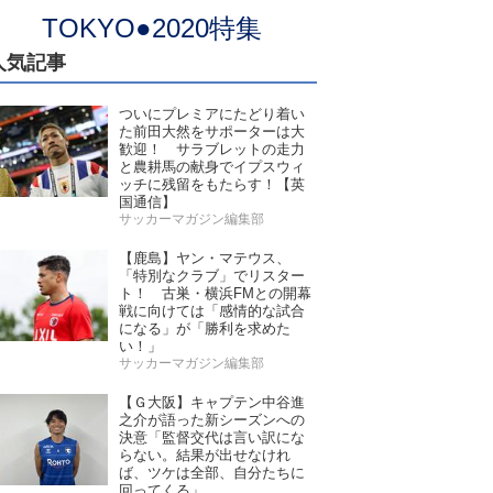
TOKYO●2020特集
人気記事
ついにプレミアにたどり着い
た前田大然をサポーターは大
歓迎！ サラブレットの走力
と農耕馬の献身でイプスウィ
ッチに残留をもたらす！【英
国通信】
サッカーマガジン編集部
【鹿島】ヤン・マテウス、
「特別なクラブ」でリスター
ト！ 古巣・横浜FMとの開幕
戦に向けては「感情的な試合
になる」が「勝利を求めた
い！」
サッカーマガジン編集部
【Ｇ大阪】キャプテン中谷進
之介が語った新シーズンへの
決意「監督交代は言い訳にな
らない。結果が出せなけれ
ば、ツケは全部、自分たちに
回ってくる」