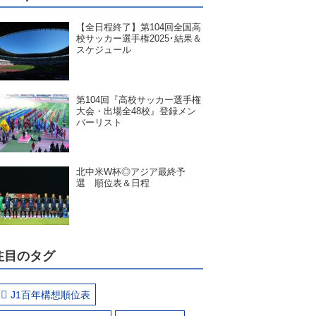
【全日程終了】第104回全国高
校サッカー選手権2025･結果＆
スケジュール
第104回『高校サッカー選手権
大会・出場全48校』登録メン
バーリスト
北中米W杯◎アジア最終予
選 順位表＆日程
注目のタグ
J1百年構想順位表