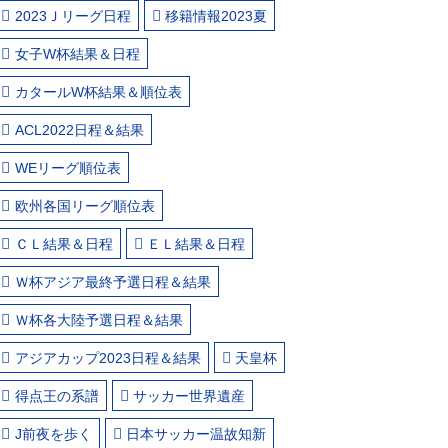
2023Ｊリーグ日程
移籍情報2023夏
女子W杯結果＆日程
カタールW杯結果＆順位表
ACL2022日程＆結果
WEリーグ順位表
欧州各国リーグ順位表
ＣＬ結果＆日程
ＥＬ結果＆日程
Ｗ杯アジア最終予選日程＆結果
Ｗ杯各大陸予選日程＆結果
アジアカップ2023日程＆結果
天皇杯
得点王の系譜
サッカー世界遺産
J前夜を歩く
日本サッカー温故知新