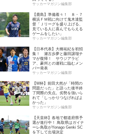
サッカーマガジン編集部
【鹿島】準備着々！ ８・７
横浜ＦＭ戦に向けて鬼木達監
督「Ｊリーグを盛り上げる、
見ている人に喜んでもらえる
ゲームをしたい」
サッカーマガジン編集部
【日本代表】大橋祐紀を初招
集！ 瀬古歩夢と藤田譲瑠チ
マが復帰！ サウジアラビ
ア、豪州との連戦に臨むメン
バー発表
サッカーマガジン編集部
【W杯】前田大然が「時間の
問題だった」と語った後半終
了間際の失点。劣勢を強いら
れて「しっかりつなげればよ
かった」
サッカーマガジン編集部
【天皇杯】各地で都道府県予
選が進行中！ 鳥取県はガイナ
ーレ鳥取がYonago Genki SC
を下して出場決定