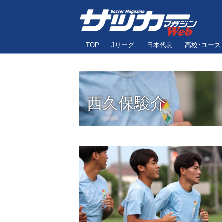
TOP
Jリーグ
日本代表
高校･ユース
西久保駿介