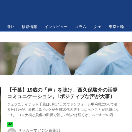
海外
移籍情報
インタビュー
コラム
女子
東京五輪
【千葉】19歳の「声」を聴け。西久保駿介の活発
コミュニケーション。｢ポジティブな声が大事｣
ジェフユナイテッド千葉は8月17日のヴァンフォーレ甲府戦に0-0で引
き分けたが、最後に3バックが全員10代の選手になったことが話題にな
った。コロナ禍と負傷の影響で苦しい戦いは続くが、ルーキーの西久
保駿介が「声」でリーダーシップを発揮する。
サッカーマガジン編集部