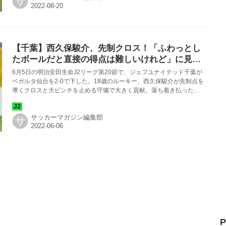
サ
【千葉】西久保駿介、先制クロス！「ふわっとし
たボールだと直接の得点は難しいけれど」に見る
18歳の落ち着き
6月5日の明治安田生命J2リーグ第20節で、ジェフユナイテッド千葉が
ベガルタ仙台を2-0で下した。18歳のルーキー、西久保駿介が先制点を
導くクロスと大ピンチを止める守備で大きく貢献。落ち着き払ったプ
レーでフォーメーション変更にもそつなく対応した。
サッカーマガジン編集部
サ
P