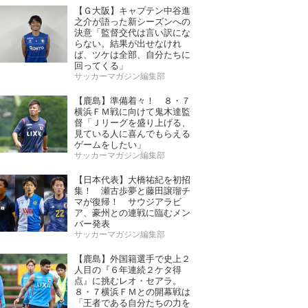
【Ｇ大阪】キャプテン中谷進
之介が語った新シーズンへの
決意「監督交代は言い訳にな
らない。結果が出せなけれ
ば、ツケは全部、自分たちに
回ってくる」
サッカーマガジン編集部
【鹿島】準備着々！ ８・７
横浜ＦＭ戦に向けて鬼木達監
督「Ｊリーグを盛り上げる、
見ている人に喜んでもらえる
ゲームをしたい」
サッカーマガジン編集部
【日本代表】大橋祐紀を初招
集！ 瀬古歩夢と藤田譲瑠チ
マが復帰！ サウジアラビ
ア、豪州との連戦に臨むメン
バー発表
サッカーマガジン編集部
【鹿島】外国籍選手で史上２
人目の『６年連続２ケタ得
点』に挑むレオ・セアラ。
８・７横浜ＦＭとの開幕戦は
「王者である自分たちの力を