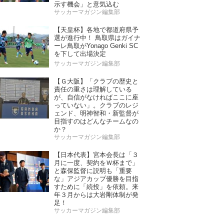
示す機会」と意気込む
サッカーマガジン編集部
【天皇杯】各地で都道府県予
選が進行中！ 鳥取県はガイナ
ーレ鳥取がYonago Genki SC
を下して出場決定
サッカーマガジン編集部
【Ｇ大阪】「クラブの歴史と
責任の重さは理解している
が、自信がなければここに座
っていない」。クラブのレジ
ェンド、明神智和・新監督が
目指すのはどんなチームなの
か？
サッカーマガジン編集部
【日本代表】宮本会長は「３
月に一度、契約をＷ杯まで」
と森保監督に説明も「重要
な」アジアカップ優勝を目指
すために「続投」を依頼。来
年３月からは大岩剛体制が発
足！
サッカーマガジン編集部