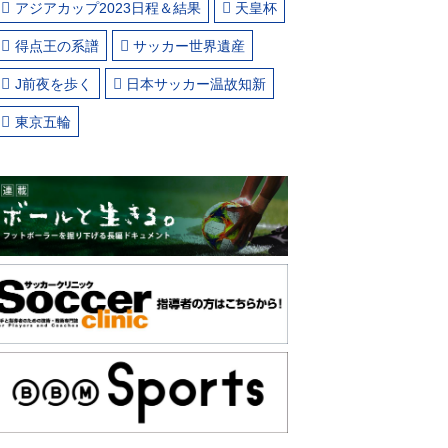
アジアカップ2023日程＆結果
天皇杯
得点王の系譜
サッカー世界遺産
J前夜を歩く
日本サッカー温故知新
東京五輪