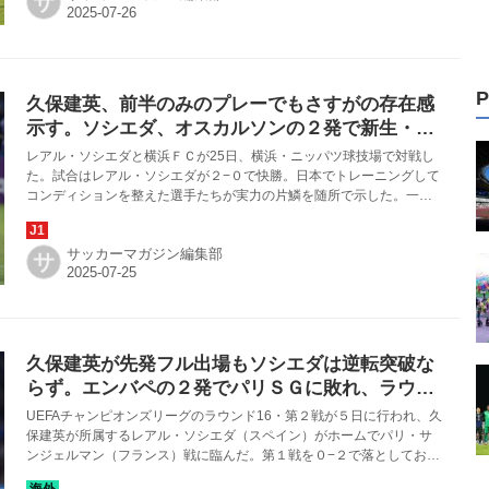
サ
P
久保建英、前半のみのプレーでもさすがの存在感
示す。ソシエダ、オスカルソンの２発で新生・横
浜ＦＣに２−１勝利！◎親善試合
レアル・ソシエダと横浜ＦＣが25日、横浜・ニッパツ球技場で対戦し
た。試合はレアル・ソシエダが２−０で快勝。日本でトレーニングして
コンディションを整えた選手たちが実力の片鱗を随所で示した。一
方、三浦文丈新監督の初陣となった横浜ＦＣは終盤にセットプレーか
らネットを揺らしたが、あと一歩及ばず。２−１でソシエダの勝利に終
サッカーマガジン編集部
わった。
サ
久保建英が先発フル出場もソシエダは逆転突破な
らず。エンバペの２発でパリＳＧに敗れ、ラウン
ド16で敗退◎ＣＬ
UEFAチャンピオンズリーグのラウンド16・第２戦が５日に行われ、久
保建英が所属するレアル・ソシエダ（スペイン）がホームでパリ・サ
ンジェルマン（フランス）戦に臨んだ。第１戦を０−２で落としてお
り、ベスト８に進出するには勝つしかなかったが、結果は１−２で敗