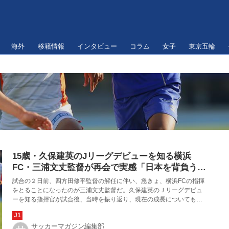
海外
移籍情報
インタビュー
コラム
女子
東京五輪
15歳・久保建英のJリーグデビューを知る横浜
FC・三浦文丈監督が再会で実感「日本を背負うと
思ったのは間違いじゃなかった」
試合の２日前、四方田修平監督の解任に伴い、急きょ、横浜FCの指揮
をとることになったのが三浦文丈監督だ。久保建英のＪリーグデビュ
ーを知る指揮官が試合後、当時を振り返り、現在の成長についても語
った。
サッカーマガジン編集部