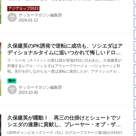
ていると思います」と話した。
サッカーマガジン編集部
サ
久保建英のPK誘発で逆転に成功も、ソシエダはア
ディショナルタイムに追いつかれて悔しいドロー
【スペイン】
ラ・リーガ（スペイン）の第11節が現地29日に行われた。久保建英が
所属するレアル・ソシエダはアウェーでラージョ・バジェカーノと対
戦。先行を許しながらも一度は逆転に成功したが、アディショナルタ
イムに追いつかれて、２−２のドローに終わった。久保は先発し、80分
までプレーした。
サッカーマガジン編集部
サ
久保建英が躍動！ 再三の仕掛けとシュートでソ
シエダの連勝に貢献し、プレーヤー・オブ・ザ・
マッチを獲得【CL】
UEFAチャンピオンズリーグ（CL）のグループステージ第3節が24日行