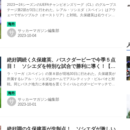
【CL】
2023ー24シーズンのUEFAチャンピオンズリーグ（CL）のグループス
テージ第2節が3日に行われた。レアル・ソシエダ（スペイン）はアウ
ェーでザルツブルク（オーストリア）と対戦。久保建英は右ウイング
として先発し、チームの２点目をお膳立て。63分までプレーし、勝利
に貢献した（２−０）。
サッカーマガジン編集部
サ
絶好調続く久保建英、バスクダービーで今季５点
目！ ソシエダを特別な試合で勝利に導く！【ス
ペイン】
ラ・リーガ（スペイン）の第８節が現地30日に行われた。久保建英が
所属するレアル・ソシエダはホームでアスレティック・ビルバオと対
戦。同じバスク地方に本拠地を置くライバルとのダービーマッチで久
保は先発し、躍動。自身今季５点目となるゴールをスコアするなど攻
撃をけん引し、フル出場で勝利に貢献した（３−０）。
サッカーマガジン編集部
サ
絶好調の久保建英が先制点！ ソシエダが激しい