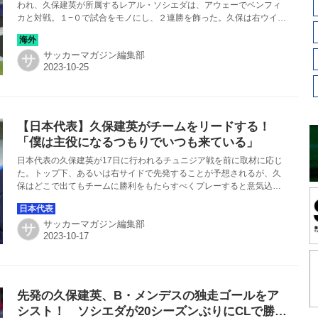
われ、久保建英が所属するレアル・ソシエダは、アウェーでベンフィ
カと対戦。１−０で試合をモノにし、２連勝を飾った。久保は右ウイン
グで先発出場し、76分まで躍動。プレーヤー・オブ・ザ・マッチに輝
いた。
サッカーマガジン編集部
サ
【日本代表】久保建英がチームをリードする！
「僕は主役になるつもりでいつも来ている」
日本代表の久保建英が17日に行われるチュニジア戦を前に取材に応じ
た。トップ下、あるいは右サイドで先発することが予想されるが、久
保はどこで出てもチームに勝利をもたらすべくプレーすると意気込み
を語った。
サッカーマガジン編集部
サ
先発の久保建英、B・メンデスの独走ゴールをア
シスト！ ソシエダが20シーズンぶりにCLで勝利