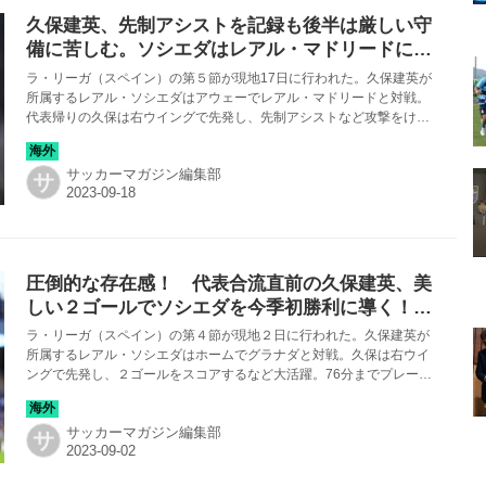
久保建英、先制アシストを記録も後半は厳しい守
備に苦しむ。ソシエダはレアル・マドリードに悔
しい逆転負け【スペイン】
ラ・リーガ（スペイン）の第５節が現地17日に行われた。久保建英が
所属するレアル・ソシエダはアウェーでレアル・マドリードと対戦。
代表帰りの久保は右ウイングで先発し、先制アシストなど攻撃をけん
引し、前半は４連勝中の相手を焦らせた。しかし後半、久保が相手の
対策にあってボールに触れる回数が減ると、チームも失速。２ゴール
サッカーマガジン編集部
を許し、逆転負けを喫することになった。
サ
圧倒的な存在感！ 代表合流直前の久保建英、美
しい２ゴールでソシエダを今季初勝利に導く！
【スペイン】
ラ・リーガ（スペイン）の第４節が現地２日に行われた。久保建英が
所属するレアル・ソシエダはホームでグラナダと対戦。久保は右ウイ
ングで先発し、２ゴールをスコアするなど大活躍。76分までプレー
し、チームの今季初勝利に貢献した（５−３）。
サッカーマガジン編集部
サ