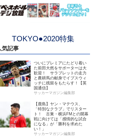
TOKYO●2020特集
人気記事
ついにプレミアにたどり着い
た前田大然をサポーターは大
歓迎！ サラブレットの走力
と農耕馬の献身でイプスウィ
ッチに残留をもたらす！【英
国通信】
サッカーマガジン編集部
【鹿島】ヤン・マテウス、
「特別なクラブ」でリスター
ト！ 古巣・横浜FMとの開幕
戦に向けては「感情的な試合
になる」が「勝利を求めた
い！」
サッカーマガジン編集部