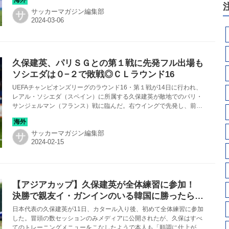
戦。右ウイングで先発した久保もフル出場で奮闘したが、ネクストス
サッカーマガジン編集部
テージの扉は開けなかった。
サ
久保建英、パリＳＧとの第１戦に先発フル出場も
ソシエダは０−２で敗戦◎ＣＬラウンド16
UEFAチャンピオンズリーグのラウンド16・第１戦が14日に行われ、
レアル・ソシエダ（スペイン）に所属する久保建英が敵地でのパリ・
サンジェルマン（フランス）戦に臨んだ。右ウイングで先発し、前半
から積極的な仕掛けを見せたが、チームは徐々に攻撃機会を失い、後
半に２失点。第１戦は０−２で敗れた。
サッカーマガジン編集部
サ
【アジアカップ】久保建英が全体練習に参加！
決勝で親友イ・ガンインのいる韓国に勝ったら
「CLのラウンド16初戦は引き分けでもいいかな
日本代表の久保建英が11日、カタール入り後、初めて全体練習に参加
（笑）」
した。冒頭の数セッションのみメディアに公開されたが、久保はすべ
てのトレーニングメニューをこなしたようで本人も「順調に仕上がっ