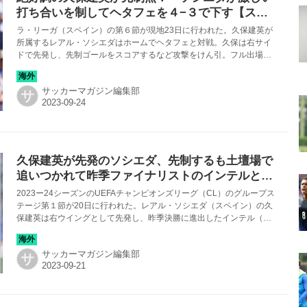
打ち合いを制してヘタフェを４−３で下す【スペ
イン】
ラ・リーガ（スペイン）の第６節が現地23日に行われた。久保建英が
所属するレアル・ソシエダはホームでヘタフェと対戦。久保は右サイ
ドで先発し、先制ゴールをスコアするなど攻撃をけん引。フル出場で
打ち合いとなった激しい試合の勝利に貢献した（４−３）。
サッカーマガジン編集部
サ
久保建英が先発のソシエダ、先制するも土壇場で
追いつかれて昨季ファイナリストのインテルとド
ロー【CL】
2023ー24シーズンのUEFAチャンピオンズリーグ（CL）のグループス
テージ第１節が20日に行われた。レアル・ソシエダ（スペイン）の久
保建英は右ウイングとして先発し、昨季決勝に進出したインテル（イ
タリア）との試合に臨んだ。序盤からホームの大声援をバックに優位
に試合を進めたソシエダは前半に先制。その後、終盤までリードを守
サッカーマガジン編集部
ったが、87分に追いつかれ、１−１で引き分けた。
サ