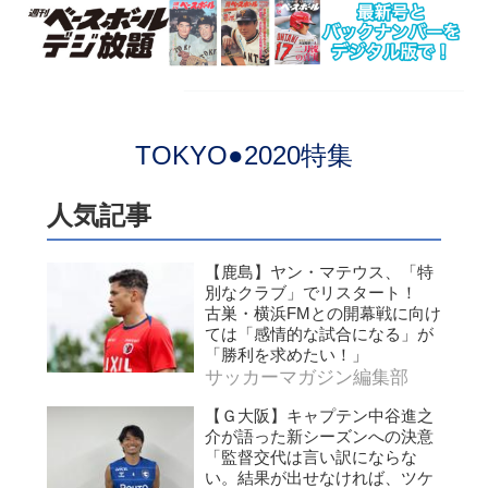
TOKYO●2020特集
人気記事
【鹿島】ヤン・マテウス、「特
別なクラブ」でリスタート！
古巣・横浜FMとの開幕戦に向け
ては「感情的な試合になる」が
「勝利を求めたい！」
サッカーマガジン編集部
【Ｇ大阪】キャプテン中谷進之
介が語った新シーズンへの決意
「監督交代は言い訳にならな
い。結果が出せなければ、ツケ