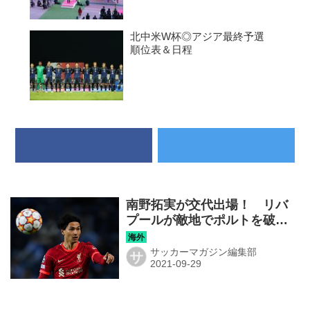
北中米W杯◎アジア最終予選
順位表＆日程
南野拓実が交代出場！ リバ
プールが敵地でポルトを破
り、連勝でＢ組首位をキープ
【CL】
サッカーマガジン編集部
サ