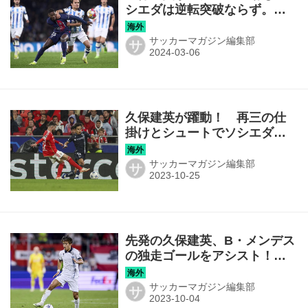
シエダは逆転突破ならず。エ
ンバペの２発でパリＳＧに敗
れ、ラウンド16で敗退◎ＣＬ
サッカーマガジン編集部
サ
久保建英が躍動！ 再三の仕
掛けとシュートでソシエダの
連勝に貢献し、プレーヤー・
オブ・ザ・マッチを獲得
サッカーマガジン編集部
サ
【CL】
先発の久保建英、B・メンデス
の独走ゴールをアシスト！
ソシエダが20シーズンぶりに
CLで勝利【CL】
サッカーマガジン編集部
サ