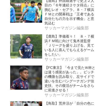
【鹿島】外国籍選手で史上２人
目の『６年連続２ケタ得点』に
挑むレオ・セアラ。８・７横浜
ＦＭとの開幕戦は「王者である
自分たちの力を示す機会」と意
気込む
サッカーマガジン編集部
【鹿島】準備着々！ ８・７横
浜ＦＭ戦に向けて鬼木達監督
「Ｊリーグを盛り上げる、見て
いる人に喜んでもらえるゲーム
をしたい」
サッカーマガジン編集部
【FC東京】「今まで見たＷ杯と
は違う感覚があった」。ピッチ
の機微を読み取り、左サイドで
違いを生むバングーナガンデ佳
史扶、その復活がチームをさら
に前進させる！
サッカーマガジン編集部
【鳥取】荒井涼が「自分の色に