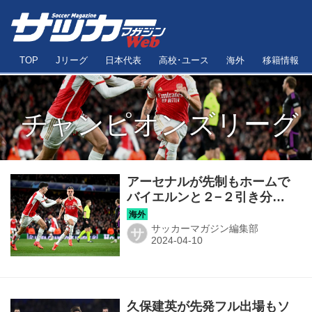
TOP
Jリーグ
日本代表
高校･ユース
海外
移籍情報
チャンピオンズリーグ
アーセナルが先制もホームで
バイエルンと２−２引き分
け！ 冨安健洋はベンチ入り
も出場せず◎ＣＬ準々決勝・
サッカーマガジン編集部
サ
第１戦
久保建英が先発フル出場もソ