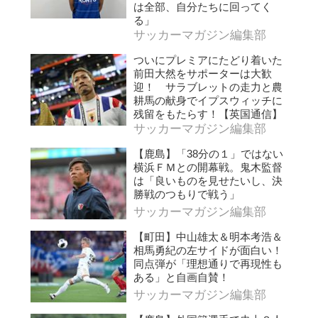
は全部、自分たちに回ってく
る」
サッカーマガジン編集部
ついにプレミアにたどり着いた
前田大然をサポーターは大歓
迎！ サラブレットの走力と農
耕馬の献身でイプスウィッチに
残留をもたらす！【英国通信】
サッカーマガジン編集部
【鹿島】「38分の１」ではない
横浜ＦＭとの開幕戦。鬼木監督
は「良いものを見せたいし、決
勝戦のつもりで戦う」
サッカーマガジン編集部
【町田】中山雄太＆明本考浩＆
相馬勇紀の左サイドが面白い！
同点弾が「理想通りで再現性も
ある」と自画自賛！
サッカーマガジン編集部