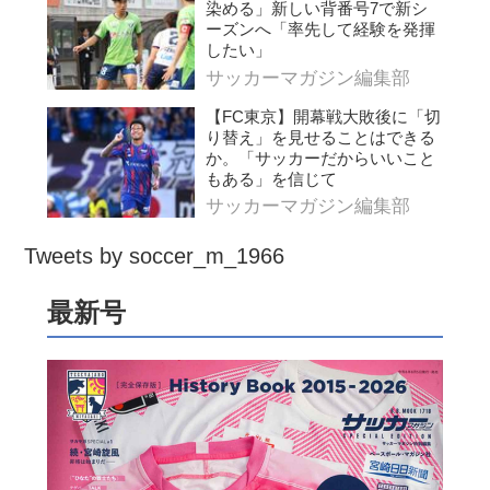
染める」新しい背番号7で新シ
ーズンへ「率先して経験を発揮
したい」
サッカーマガジン編集部
【FC東京】開幕戦大敗後に「切
り替え」を見せることはできる
か。「サッカーだからいいこと
もある」を信じて
サッカーマガジン編集部
Tweets by soccer_m_1966
最新号