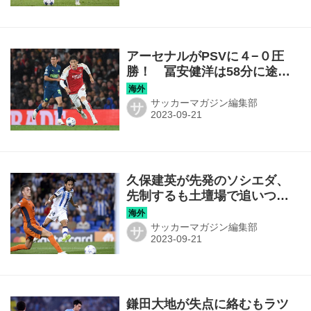
アーセナルがPSVに４−０圧
勝！ 冨安健洋は58分に途中
出場して待望のCLデビューを
飾る【CL】
サッカーマガジン編集部
サ
久保建英が先発のソシエダ、
先制するも土壇場で追いつか
れて昨季ファイナリストのイ
ンテルとドロー【CL】
サッカーマガジン編集部
サ
鎌田大地が失点に絡むもラツ