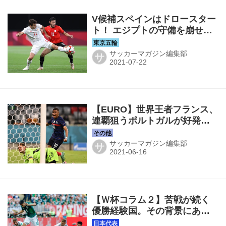
V候補スペインはドロースター
ト！ エジプトの守備を崩せず
に無得点のまま◎東京五輪・
男子
サッカーマガジン編集部
サ
【EURO】世界王者フランス、
連覇狙うポルトガルが好発
進！ グループステージ第1節
を一気見（D組、E組、F組
サッカーマガジン編集部
サ
編）
【Ｗ杯コラム２】苦戦が続く
優勝経験国。その背景にある
ものとは？