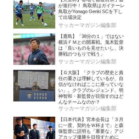
が進行中！ 鳥取県はガイナーレ
鳥取がYonago Genki SCを下し
て出場決定
サッカーマガジン編集部
【鹿島】「38分の１」ではない
横浜ＦＭとの開幕戦。鬼木監督
は「良いものを見せたいし、決
勝戦のつもりで戦う」
サッカーマガジン編集部
【Ｇ大阪】「クラブの歴史と責
任の重さは理解しているが、自
信がなければここに座っていな
い」。クラブのレジェンド、明
神智和・新監督が目指すのはど
んなチームなのか？
サッカーマガジン編集部
【日本代表】宮本会長は「３月
に一度、契約をＷ杯まで」と森
保監督に説明も「重要な」アジ
アカップ優勝を目指すために