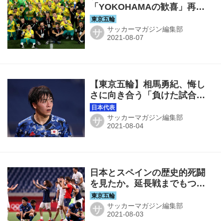
「YOKOHAMAの歓喜」再
び。スペインを振り切りチャ
ンピオンに◎東京五輪・男子
サッカーマガジン編集部
サ
【東京五輪】相馬勇紀、悔し
さに向き合う「負けた試合に
は必ず敗因がある。目をつぶ
ってはいけない」
サッカーマガジン編集部
サ
日本とスペインの歴史的死闘
を見たか。延長戦までもつれ
込んだが一瞬のスキでゴール
を許して0-1で屈する◎東京五
サッカーマガジン編集部
サ
輪・男子