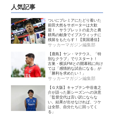
人気記事
ついにプレミアにたどり着いた
前田大然をサポーターは大歓
迎！ サラブレットの走力と農
耕馬の献身でイプスウィッチに
残留をもたらす！【英国通信】
サッカーマガジン編集部
【鹿島】ヤン・マテウス、「特
別なクラブ」でリスタート！
古巣・横浜FMとの開幕戦に向け
ては「感情的な試合になる」が
「勝利を求めたい！」
サッカーマガジン編集部
【Ｇ大阪】キャプテン中谷進之
介が語った新シーズンへの決意
「監督交代は言い訳にならな
い。結果が出せなければ、ツケ
は全部、自分たちに回ってく
る」