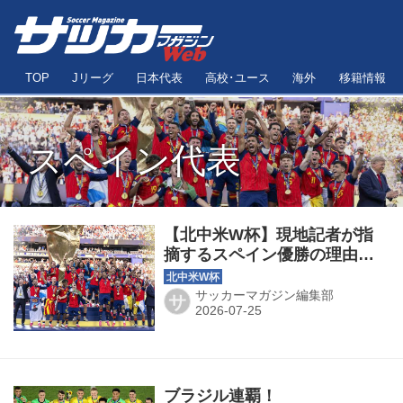
TOP
Jリーグ
日本代表
高校･ユース
海外
移籍情報
スペイン代表
【北中米W杯】現地記者が指
摘するスペイン優勝の理由…
幼い頃からの『戦術教育』で
我々はオートマティズムを理
サッカーマガジン編集部
サ
解し、ボールを「５００ユー
ロ札のように」扱う
ブラジル連覇！