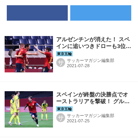
アルゼンチンが消えた！ スペ
インに追いつきドローも3位で
大会を去る◎東京五輪・男子
サッカーマガジン編集部
サ
スペインが終盤の決勝点でオ
ーストラリアを撃破！ グルー
プ首位に浮上して第3戦へ◎東
京五輪・男子
サッカーマガジン編集部
サ