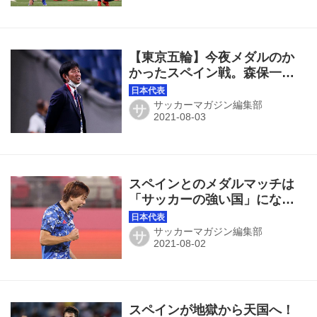
【東京五輪】今夜メダルのか
かったスペイン戦。森保一監
督は前日会見で何を語った
か？
サッカーマガジン編集部
サ
スペインとのメダルマッチは
「サッカーの強い国」になっ
ていくための大事な一歩◎五
輪のツボ第5回
サッカーマガジン編集部
サ
スペインが地獄から天国へ！