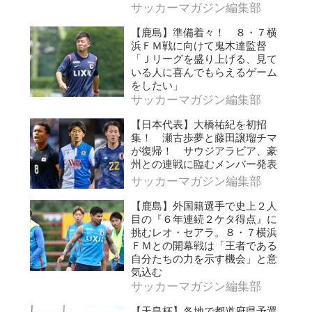
サッカーマガジン編集部
【鹿島】準備着々！ ８・７横
浜ＦＭ戦に向けて鬼木達監督
「Ｊリーグを盛り上げる、見て
いる人に喜んでもらえるゲーム
をしたい」
サッカーマガジン編集部
【日本代表】大橋祐紀を初招
集！ 瀬古歩夢と藤田譲瑠チマ
が復帰！ サウジアラビア、豪
州との連戦に臨むメンバー発表
サッカーマガジン編集部
【鹿島】外国籍選手で史上２人
目の『６年連続２ケタ得点』に
挑むレオ・セアラ。８・７横浜
ＦＭとの開幕戦は「王者である
自分たちの力を示す機会」と意
気込む
サッカーマガジン編集部
【天皇杯】各地で都道府県予選