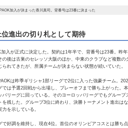
PAOK加入が決まった香川真司。背番号は23番に決まった
上位進出の切り札として期待
K加入が正式に決定した。契約は1年半で、背番号は23番。昨年
その後は古巣のセレッソ大阪のほか、中東のクラブなど複数の
じられてきたが、所属チームが決まらない状態が続いていた。
OKは昨季ギリシャ1部リーグで2位に入った強豪チーム。2020-
グでは予選2回戦から出場し、プレーオフまで勝ち上がった。
ッパリーグに回っている。そのヨーロッパリーグでもグループス
トを残した。グループ3位に終わり、決勝トーナメント進出は
実力を示している。
で好調を維持し、現在4位。首位のオリンピアコスとは勝ち点