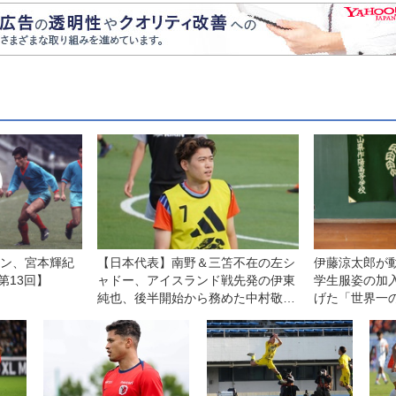
ャン、宮本輝紀
【日本代表】南野＆三笘不在の左シ
伊藤涼太郎が
第13回】
ャドー、アイスランド戦先発の伊東
学生服姿の加
純也、後半開始から務めた中村敬斗
げた「世界一
に加え、順調に回復中の鈴木唯人も
る【コラム】
名乗り！