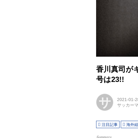
香川真司がギ
号は23!!
サ
2021-01-2
サッカー
注目記事
海外