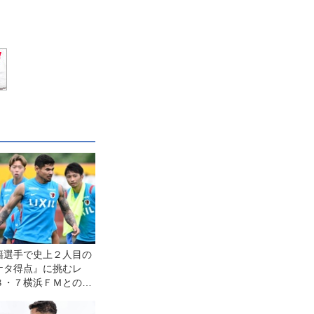
籍選手で史上２人目の
ケタ得点』に挑むレ
８・７横浜ＦＭとの開
である自分たちの力を
意気込む