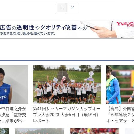
1
2
ン中谷進之介が
第41回サッカーマガジンカップオー
【鹿島】外国
の決意「監督交
プン大会2023 大会5日目（最終日）
『６年連続２
い。結果が出せ
レポート
オ・セアラ。
部、自分たちに
幕戦は「王者
示す機会」と