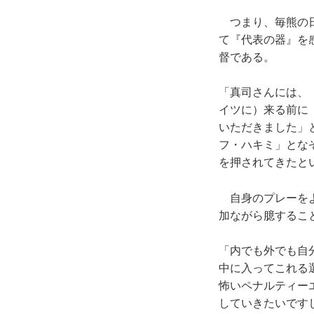
つまり、毎熊の日
て『代表の器』を
督である。
「真司さんには、
イツに）来る前に
いただきました」
フ・ハキミ」とな
を押されてきたと
自身のプレーをよ
加ながら臆するこ
「内でも外でも自
中に入ってこれる
怖いペナルティー
していきたいです