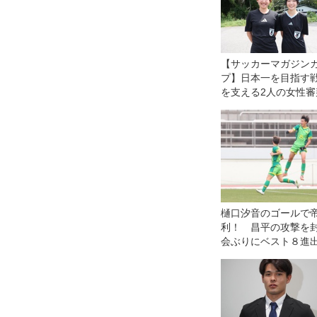
【サッカーマガジン
プ】日本一を目指す
を支える2人の女性審
員、菅平高原で貴重
験
樋口汐音のゴールで
利！ 昌平の攻撃を
会ぶりにベスト８進出