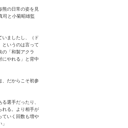
毎熊の日常の姿を見
真司と小菊昭雄監
ていましたし、（ド
』というのは言って
表の「和製アクラ
対にやれる」と背中
は、だからこそ初参
ある選手だったり、
られる。より相手が
っていく回数も増や
い」