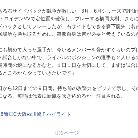
る右サイドバックが競争が激しい。3月、6月シリーズで評価
＝トロイデンVVで定位置を確保し、プレーする橋岡大樹、さら
ドバックとしてプレーしたが、右サイドもできる森下龍矢（名
居場所を勝ち取るために、毎熊自身は何が必要と考えているの
にも初めて入った選手が、今いるメンバーを脅かすくらいのプ
２試合しかない中で、ライバルのポジションの選手も２人いる
場時間の鍵になるかなと。１日１日を大切にして、まずは試合
るところからやっていきたいです」
から12日までの９日間。持ち前の攻撃力をピッチで示し、そ
になる。毎熊は代表に新風を吹き込めるか、注目される。
26節◎C大阪vs川崎Ｆハイライト
次ページ