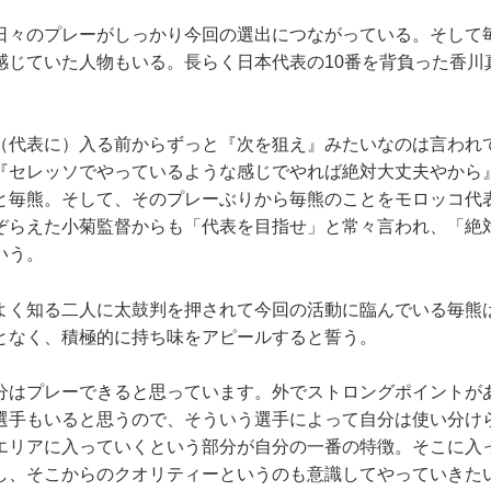
々のプレーがしっかり今回の選出につながっている。そして
感じていた人物もいる。長らく日本代表の10番を背負った香川
（代表に）入る前からずっと『次を狙え』みたいなのは言われ
『セレッソでやっているような感じでやれば絶対大丈夫やから
と毎熊。そして、そのプレーぶりから毎熊のことをモロッコ代
ぞらえた小菊監督からも「代表を目指せ」と常々言われ、「絶
いう。
く知る二人に太鼓判を押されて今回の活動に臨んでいる毎熊
となく、積極的に持ち味をアピールすると誓う。
分はプレーできると思っています。外でストロングポイントが
選手もいると思うので、そういう選手によって自分は使い分け
エリアに入っていくという部分が自分の一番の特徴。そこに入
し、そこからのクオリティーというのも意識してやっていきた