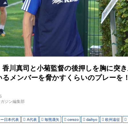
】香川真司と小菊監督の後押しを胸に突き
いるメンバーを脅かすくらいのプレーを
5
マガジン編集部
カー日本代表
A代表
毎熊晟矢
cerezo
daihyo
欧州遠征