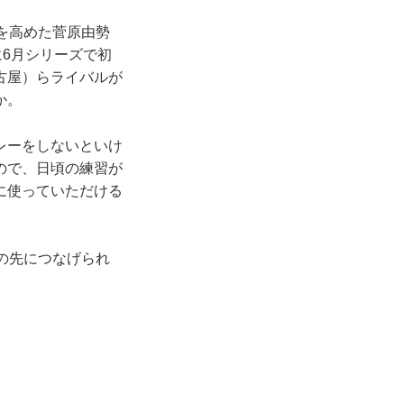
を高めた菅原由勢
に6月シリーズで初
古屋）らライバルが
か。
レーをしないといけ
ので、日頃の練習が
に使っていただける
の先につなげられ