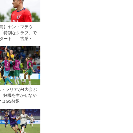
島】ヤン・マテウ
「特別なクラブ」で
タート！ 古巣・横
Mとの開幕戦に向けて
感情的な試合にな
が「勝利を求めた
」
ストラリアが4大会ぶ
！ 好機を生かせなか
クはGS敗退