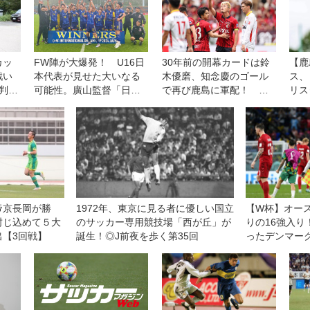
カッ
FW陣が大爆発！ U16日
30年前の開幕カードは鈴
【鹿
戦い
本代表が見せた大いなる
木優磨、知念慶のゴール
ス、
判
可能性。廣山監督「日本
で再び鹿島に軍配！ 名
リス
な経
を代表するFWを育てた
古屋を破り５連勝を飾る
浜F
い」【U16代表】
【J1第13節】
は「
る」
い！
帝京長岡が勝
1972年、東京に見る者に優しい国立
【W杯】オー
封じ込めて５大
のサッカー専用競技場「西が丘」が
りの16強入り
【3回戦】
誕生！◎J前夜を歩く第35回
ったデンマー