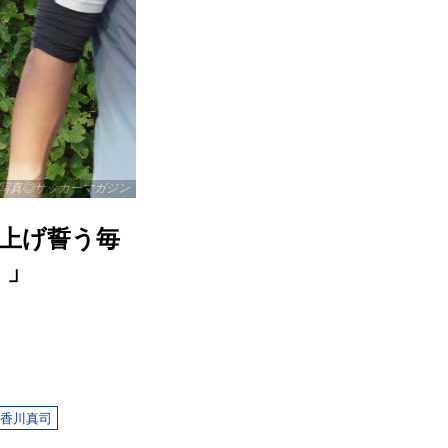
写真◎サッカーマガジン
上げ誓う毎
！」
香川真司