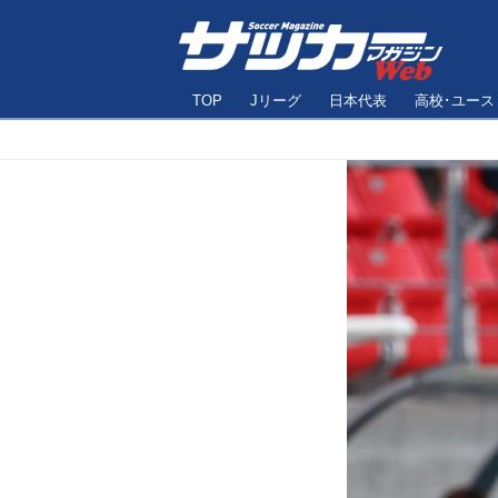
TOP
Jリーグ
日本代表
高校･ユース