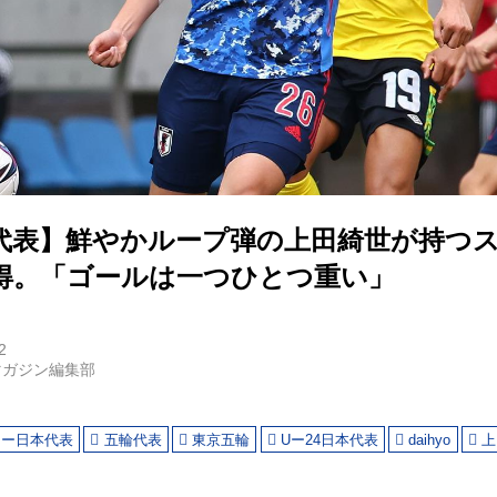
日本代表】鮮やかループ弾の上田綺世が持つ
得。「ゴールは一つひとつ重い」
2
マガジン編集部
カー日本代表
五輪代表
東京五輪
Uー24日本代表
daihyo
上