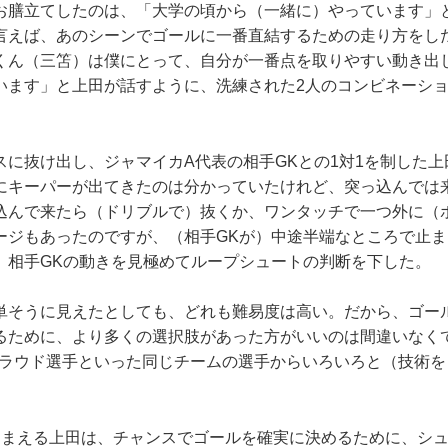
膳立てしたのは、「大学の頃から（一緒に）やっています」
言えば、あのシーンでゴールに一番直結するための走り方をし
くん（三笘）は僕にとって、自分が一番点を取りやすい動き出
います」と上田が話すように、洗練された2人のコンビネーシ
に抜け出し、ジャマイカA代表の相手GKとの1対1を制した上
にキーパーが出てきたのは分かっていたけれど、突っ込んでは
込んで来たら（ドリブルで）抜くか、ワンタッチで一つ外に（
ージもあったのですが、（相手GKが）中途半端なところで止
、相手GKの動きを見極めてループシュートの判断を下した。
単そうに見えたとしても、どれも難易度は高い。だから、ゴー
るために、より多くの選択肢があった方がいいのは間違いなく
ェラウド選手といった同じチームの選手からいろいろと（技術を
まえる上田は、チャンスでゴールを確実に決めるために、シュ