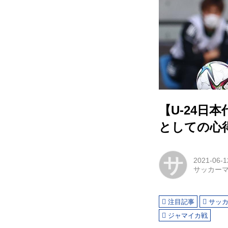
【U-24
としての心
サ
2021-06-1
サッカー
注目記事
サッ
ジャマイカ戦