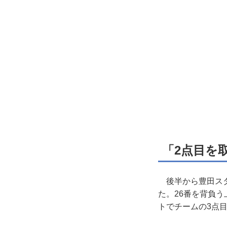
「2点目を
後半から豊田スタ
た。26番を背負
トでチームの3点