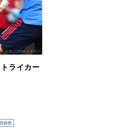
写真◎JMPA毛受亮介
ストライカー
田綺世