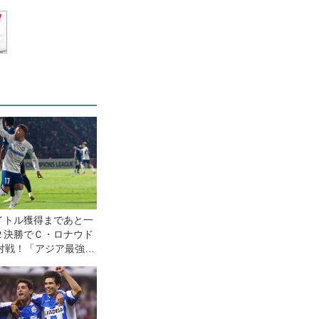
イトル獲得まであと一
２決勝でＣ・ロナウド
の対戦！「アジア最強チ
勝って優勝するのが一
」（中谷）