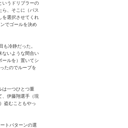
というドリブラーの
たら、そこに（パス
しを選択させてくれ
ョンでゴールを決め
田も冷静だった。
来ないような間合い
ボールを）置いてシ
まったのでループを
ルは一つひとつ重
て、伊藤翔選手（現
）盗むこともやっ
ートパターンの選