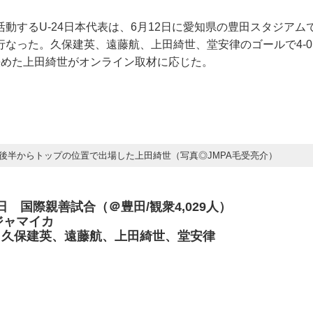
動するU-24日本代表は、6月12日に愛知県の豊田スタジアム
行なった。久保建英、遠藤航、上田綺世、堂安律のゴールで4-
決めた上田綺世がオンライン取材に応じた。
後半からトップの位置で出場した上田綺世（写真◎JMPA毛受亮介）
12日 国際親善試合（＠豊田/観衆4,029人）
0 ジャマイカ
）久保建英、遠藤航、上田綺世、堂安律