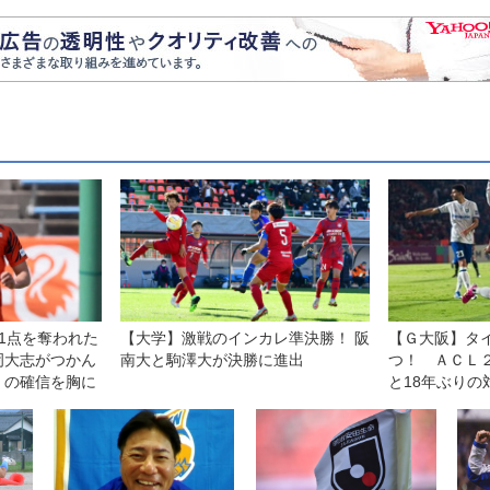
1点を奪われた
【大学】激戦のインカレ準決勝！ 阪
【Ｇ大阪】タ
岡大志がつかん
南大と駒澤大が決勝に進出
つ！ ＡＣＬ
」の確信を胸に
と18年ぶり
ームに敵地で
番気持ちいい