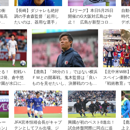
の衝
【長崎】ダジャレも絶好
【Jリーグ】本日5月25日
自動
蔭高
調の手倉森監督「起用し
開催のG大阪対広島は中
時代
ャイ
たいのは、器用な選手」
止！ 広島が新型コロナ
デポ
定期
の陽性者多数で活動停止
産第
となったため
せる！ 初戦ハ
【鹿島】「38分の１」ではない横浜
【北中米W杯
は2発、倉中悠
ＦＭとの開幕戦。鬼木監督は「良い
スペイン優勝
学園が水口に４
ものを見せたいし、決勝戦のつもり
『戦術教育』
で戦う」
ズムを理解し
ーロ札のよう
レー
JFA宮本恒靖会長がキャプ
興國が初のベスト8進出！
【鹿
ン｣
テンとしてフル出場、ジ
試合終盤間際に同点に追
上２