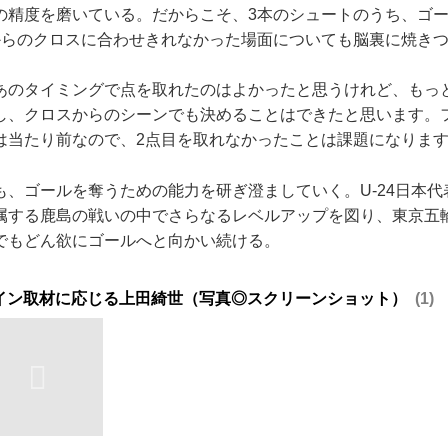
の精度を磨いている。だからこそ、3本のシュートのうち、ゴ
からのクロスに合わせきれなかった場面についても脳裏に焼き
あのタイミングで点を取れたのはよかったと思うけれど、もっ
し、クロスからのシーンでも決めることはできたと思います。
は当たり前なので、2点目を取れなかったことは課題になりま
、ゴールを奪うための能力を研ぎ澄ましていく。U-24日本代
属する鹿島の戦いの中でさらなるレベルアップを図り、東京五
でもどん欲にゴールへと向かい続ける。
イン取材に応じる上田綺世（写真◎スクリーンショット）
1