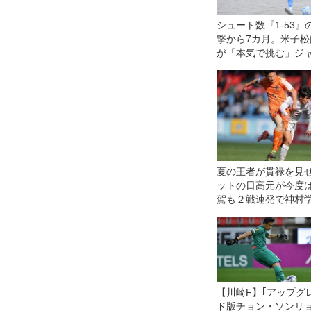
シュート数『1-53』
撃から7カ月。米子松
が「本気で挑む」ジ
アントキリング【不
連載2】
夏の王者が貫禄を見
ットの日高元が今度
駕も２戦連発で神村
−０快勝【3回戦】
【川崎F】｢アップグ
ド版チョン・ソンリョ