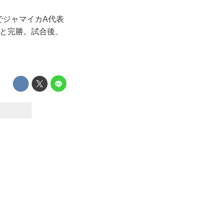
でジャマイカA代表
0と完勝。試合後、