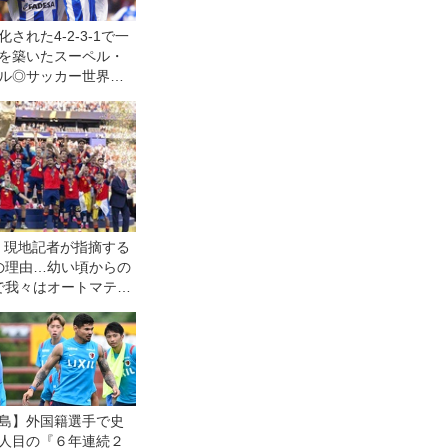
化された4-2-3-1で一
を築いたスーペル・
ル◎サッカー世界遺
27回
】現地記者が指摘する
の理由…幼い頃からの
で我々はオートマティ
、ボールを「５００ユ
に」扱う
島】外国籍選手で史
人目の『６年連続２