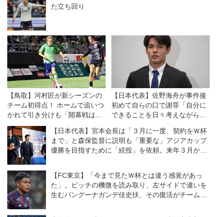
た立ち回り
【鳥取】河村匠が新シーズンの
【日本代表】佐野海舟が事件後
チーム初得点！ ホームで追いつ
初めて自らの口で謝罪「自分に
かれて引き分けも「開幕戦は38
できることを日々考えながらプ
分の1。一喜一憂している場合
レーし、行動し、社会貢献し続
【日本代表】宮本会長は「３月に一度、契約をＷ杯
ではない」
けていきます」
まで」と森保監督に説明も「重要な」アジアカップ
優勝を目指すために「続投」を依頼。来年３月から
は大岩剛体制が発足！
【FC東京】「今まで見たＷ杯とは違う感覚があっ
た」。ピッチの機微を読み取り、左サイドで違いを
生むバングーナガンデ佳史扶、その復活がチームを
さらに前進させる！