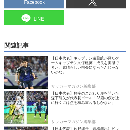
Facebook
LINE
関連記事
【日本代表】キャプテン遠藤航が見たゲ
ームキャプテン久保建英「成長を実感で
きた、素晴らしい機会になったんじゃな
いかな」
サッカーマガジン編集部
【日本代表】数字のこだわり扉を開いた
森下龍矢が代表初ゴール「28歳の僕が上
に行くには点を積み重ねるしかない」
サッカーマガジン編集部
【日本代表】佐野海舟、縦横無尽にピッ