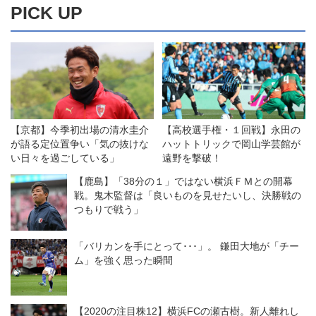
PICK UP
【京都】今季初出場の清水圭介
【高校選手権・１回戦】永田の
が語る定位置争い「気の抜けな
ハットトリックで岡山学芸館が
い日々を過ごしている」
遠野を撃破！
【鹿島】「38分の１」ではない横浜ＦＭとの開幕
戦。鬼木監督は「良いものを見せたいし、決勝戦の
つもりで戦う」
「バリカンを手にとって･･･」。 鎌田大地が「チー
ム」を強く思った瞬間
【2020の注目株12】横浜FCの瀬古樹。新人離れし