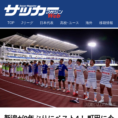
TOP
Jリーグ
日本代表
高校･ユース
海外
移籍情報
写真◎J.LEAGUE