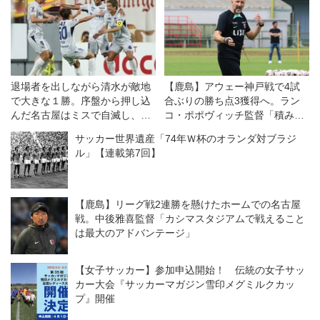
退場者を出しながら清水が敵地
【鹿島】アウェー神戸戦で4試
で大きな１勝。序盤から押し込
合ぶりの勝ち点3獲得へ。ラン
んだ名古屋はミスで自滅し、悔
コ・ポポヴィッチ監督「積み上
しい敗戦◎J1開幕戦
げてきたことを見せるチャン
サッカー世界遺産「74年Ｗ杯のオランダ対ブラジ
ス」
ル」【連載第7回】
【鹿島】リーグ戦2連勝を懸けたホームでの名古屋
戦。中後雅喜監督「カシマスタジアムで戦えること
は最大のアドバンテージ」
【女子サッカー】参加申込開始！ 伝統の女子サッ
カー大会『サッカーマガジン雪印メグミルクカッ
プ』開催