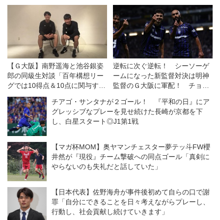
【Ｇ大阪】南野遥海と池谷銀姿
逆転に次ぐ逆転！ シーソーゲ
郎の同級生対談「百年構想リー
ームになった新監督対決は明神
グでは10得点＆10点に関与す
監督のＧ大阪に軍配！ チョウ
る」◎開幕直前・連続インタビ
監督率いる浦和は一人少ない
チアゴ・サンタナが２ゴール！ 『平和の日』にア
ュー
中、意欲を示すも一歩及ばず
グレッシブなプレーを見せ続けた長崎が京都を下
◎J１開幕戦
し、白星スタート◎J1第1戦
【マガ杯MOM】奥ヤマンチェスター夢テッ斗FW櫻
井然が『現役』チーム撃破への同点ゴール「真剣に
やらないのも失礼だと話していた」
【日本代表】佐野海舟が事件後初めて自らの口で謝
罪「自分にできることを日々考えながらプレーし、
行動し、社会貢献し続けていきます」