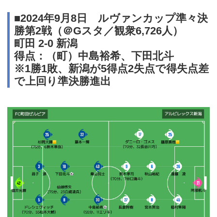
■2024年9月8日 ルヴァンカップ準々決
勝第2戦（＠Gスタ／観衆6,726人）
町田 2-0 新潟
得点：（町）中島裕希、下田北斗
※1勝1敗、新潟が5得点2失点で得失点差
で上回り準決勝進出