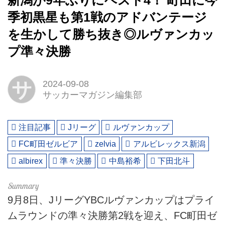
新潟が9年ぶりにベスト4！ 町田に今
季初黒星も第1戦のアドバンテージ
を生かして勝ち抜き◎ルヴァンカッ
プ準々決勝
サ
2024-09-08
サッカーマガジン編集部
注目記事
Jリーグ
ルヴァンカップ
FC町田ゼルビア
zelvia
アルビレックス新潟
albirex
準々決勝
中島裕希
下田北斗
9月8日、JリーグYBCルヴァンカップはプライ
ムラウンドの準々決勝第2戦を迎え、FC町田ゼ