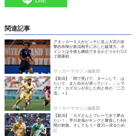
LINE
関連記事
アタッカー５人がピッチに並ぶ大宮の攻
撃的布陣が新潟相手に示した破壊力。ポ
イントは今後も継続できるかどうかだ◎J
２開幕戦
サッカーマガジン編集部
【新潟】「間で受けて、ターンして、は
たいて、また自分が潜っていく」。シマ
ブク・カズヨシが示した内と外の「二刀
流」＋1
サッカーマガジン編集部
【新潟】「カズさんとプレーできて夢み
たい！」早川史哉がキングと勝負した6分
間の刺激。そしてもう一度J1へ戻るため
に