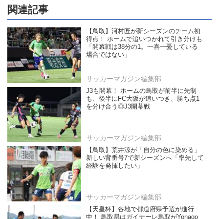
関連記事
【鳥取】河村匠が新シーズンのチーム初
得点！ ホームで追いつかれて引き分けも
「開幕戦は38分の1。一喜一憂している
場合ではない」
サッカーマガジン編集部
J3も開幕！ ホームの鳥取が前半に先制
も、後半にFC大阪が追いつき、勝ち点1
を分け合う◎J3開幕戦
サッカーマガジン編集部
【鳥取】荒井涼が「自分の色に染める」
新しい背番号7で新シーズンへ「率先して
経験を発揮したい」
サッカーマガジン編集部
【天皇杯】各地で都道府県予選が進行
中！ 鳥取県はガイナーレ鳥取がYonago