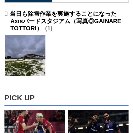
明日12月20日(日)行われる最終戦
(ロアッソ熊本戦)の試合開催に向
当日も除雪作業を実施することになった
けて、本日除雪作業にご協力いた
Axisバードスタジアム（写真◎GAINARE
だいた皆さま、ありがとうござい
TOTTORI）
1
ました。Axisバードスタジアムは
今もなおピッチ半面…
PICK UP