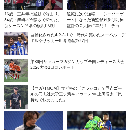
16歳・三井寺の躍動で始まり、
逆転に次ぐ逆転！ シーソーゲ
34歳・柴崎の冷静さで締めた。
ームになった新監督対決は明神
新シーズン開幕の横浜FM対鹿
監督のＧ大阪に軍配！ チョウ
島は特筆すべき好ゲームだった
監督率いる浦和は一人少ない
自動化された4-2-3-1で一時代を築いたスーペル・デ
◎J１開幕戦
中、意欲を示すも一歩及ばず
ポル◎サッカー世界遺産第27回
◎J１開幕戦
第39回サッカーマガジンカップ全国レディース大会
2026大会2日目レポート
【マガ杯MOM】マガ杯の『クラシコ』で同点ゴー
ルの同志社大学三ツ葉キッカーズMF上田昭太「気
持ちで決めました」