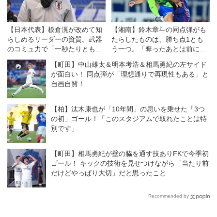
【日本代表】板倉滉が改めて知
【湘南】鈴木章斗の同点弾がも
らしめるリーダーの資質。武器
たらしたものは、勝ち点1とも
のコミュ力で「一秒たりとも気
う一つ。「奪ったあとは前に出
を抜かず」
ていこう」の強い意志
【町田】中山雄太＆明本考浩＆相馬勇紀の左サイド
が面白い！ 同点弾が「理想通りで再現性もある」と
自画自賛！
【柏】汰木康也が「10年間」の思いを乗せた「3つ
の初」ゴール！「このスタジアムで取れたことは特
別です」
【町田】相馬勇紀が壁の脇を通す技ありFKで今季初
ゴール！ キックの技術を見せつけながら「当たり前
だけどやっぱり大切」だと思ったこと
Recommended by