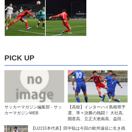
PICK UP
サッカーマガジン編集部 - サッ
【高校】インターハイ島根県予
カーマガジンWEB
選、準々決勝の熱闘！ 大社高、
開星高、立正大淞南高、益田東
高がベスト4
【U22日本代表】田中聡は今回の欧州遠征に生き残