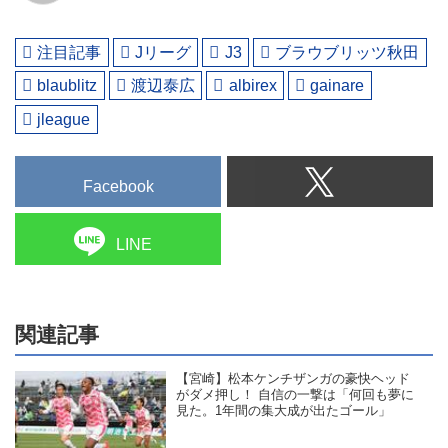
注目記事
Jリーグ
J3
ブラウブリッツ秋田
blaublitz
渡辺泰広
albirex
gainare
jleague
Facebook
LINE
関連記事
【宮崎】松本ケンチザンガの豪快ヘッド
がダメ押し！ 自信の一撃は「何回も夢に
見た。1年間の集大成が出たゴール」