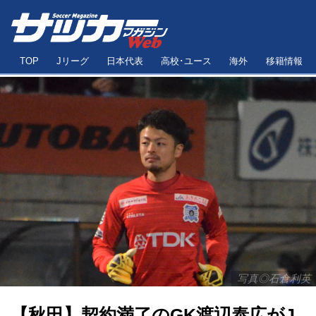
TOP
Jリーグ
日本代表
高校･ユース
海外
移籍情報
写真◎石倉利英
【秋田】契約満了のGK渡辺泰広がJ