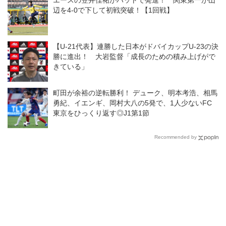
エースの笠井佳祐がハットで発進！ 関東第一が山
ールを「５００ユーロ札のよう
辺を4-0で下して初戦突破！【1回戦】
に」扱う
【U-21代表】連勝した日本がドバイカップU-23の決
勝に進出！ 大岩監督「成長のための積み上げがで
きている」
町田が余裕の逆転勝利！ デューク、明本考浩、相馬
勇紀、イエンギ、岡村大八の5発で、1人少ないFC
東京をひっくり返す◎J1第1節
Recommended by