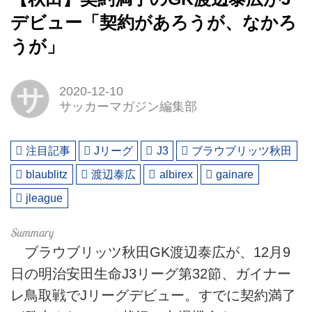
デビュー「契約があろうが、なかろ
うが」
サ
2020-12-10
サッカーマガジン編集部
注目記事
Jリーグ
J3
ブラウブリッツ秋田
blaublitz
渡辺泰広
albirex
gainare
jleague
ブラウブリッツ秋田GK渡辺泰広が、12月9
日の明治安田生命J3リーグ第32節、ガイナー
レ鳥取戦でJリーグデビュー。すでに契約満了