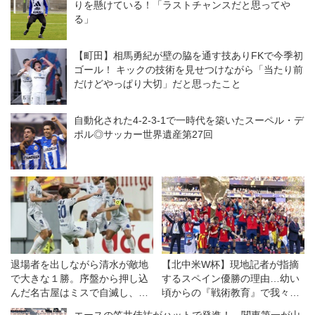
りを懸けている！「ラストチャンスだと思ってや
る」
【町田】相馬勇紀が壁の脇を通す技ありFKで今季初
ゴール！ キックの技術を見せつけながら「当たり前
だけどやっぱり大切」だと思ったこと
自動化された4-2-3-1で一時代を築いたスーペル・デ
ポル◎サッカー世界遺産第27回
退場者を出しながら清水が敵地
【北中米W杯】現地記者が指摘
で大きな１勝。序盤から押し込
するスペイン優勝の理由…幼い
んだ名古屋はミスで自滅し、悔
頃からの『戦術教育』で我々は
しい敗戦◎J1開幕戦
オートマティズムを理解し、ボ