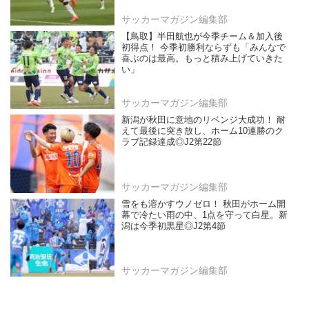
サッカーマガジン編集部
【鳥取】半田航也が今季チーム＆加入後
初得点！ 今季初勝利ならずも「みんなで
喜ぶのは最高。もっと積み上げていきた
い」
サッカーマガジン編集部
新潟が秋田に意地のリベンジ大成功！ 耐
えて最後に突き放し、ホーム10連勝のク
ラブ記録達成◎J2第22節
サッカーマガジン編集部
雪をも溶かすウノゼロ！ 秋田がホーム開
幕で冷たい雨の中、1点を守って白星。新
潟は今季初黒星◎J2第4節
サッカーマガジン編集部