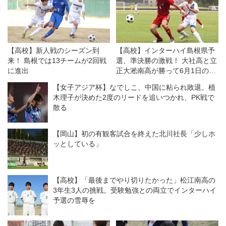
【高校】新人戦のシーズン到
【高校】インターハイ島根県予
来！ 島根では13チームが2回戦
選、準決勝の激戦！ 大社高と立
に進出
正大淞南高が勝って6月1日の決
勝へ
【女子アジア杯】なでしこ、中国に粘られ敗退。植
木理子が決めた2度のリードを追いつかれ、PK戦で
散る
【岡山】初の有観客試合を終えた北川社長「少しホ
ッとしている」
【高校】「最後までやり切りたかった」松江南高の
3年生3人の挑戦。受験勉強との両立でインターハイ
予選の雪辱を