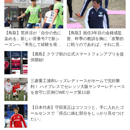
【鳥取】荒井涼が「自分の色に
【鳥取】就任3年目の金鍾成監
染める」新しい背番号7で新シ
督、昨季の教訓を胸に「攻撃的
ーズンへ「率先して経験を発揮
に戦うのであれば、それに見合
したい」
う守備の形を」
【鹿島】クラブ初の公式スマートフォンアプリを提
供開始!
三菱重工浦和レッズレディースがホームで完封勝
利！ ハイプレスでセレッソ大阪ヤンマーレディース
を攻守に圧倒◎WEリーグ第11節
【日本代表】守田英正はコツコツと。手に入れたゴ
ールセンスで「得点に絡む部分をしっかり見せつけ
たい」