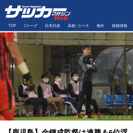
TOP
Jリーグ
日本代表
高校･ユース
海外
移籍情報
写真◎石倉利英
【鹿児島】金鍾成監督は連勝＆6位浮