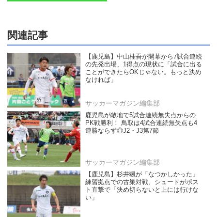
関連記事
【鹿児島】中山桂吾が開幕から7試合連続
の先発出場、1得点の現状に「試合に出る
ことができたらOKじゃない。もっと決め
なければ」
サッカーマガジン編集部
鹿児島が敵地で5試合連続無失点からの
PK戦勝利！ 鳥取は4試合連続無失点も4
連勝ならず◎J2・J3第7節
サッカーマガジン編集部
【鹿児島】杉井颯が「なつかしかった」
練習拠点での古巣対戦、シュートがポス
ト直撃で「決め切らないと上には行けな
い」