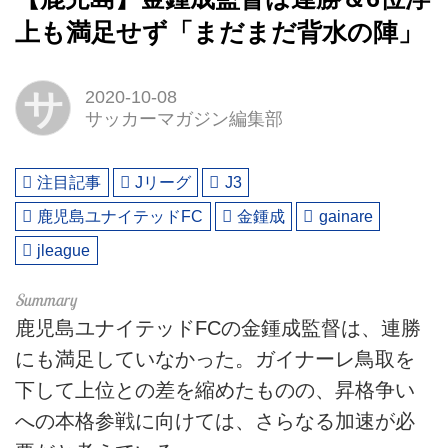
上も満足せず「まだまだ背水の陣」
サ
2020-10-08
サッカーマガジン編集部
注目記事
Jリーグ
J3
鹿児島ユナイテッドFC
金鍾成
gainare
jleague
鹿児島ユナイテッドFCの金鍾成監督は、連勝
にも満足していなかった。ガイナーレ鳥取を
下して上位との差を縮めたものの、昇格争い
への本格参戦に向けては、さらなる加速が必