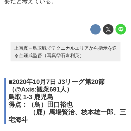
要だと考えている。
上写真＝鳥取戦でテクニカルエリアから指示を送
る金鍾成監督（写真◎石倉利英）
■2020年10月7日 J3リーグ第20節
（@Axis:観衆691人）
鳥取 1-3 鹿児島
得点：（鳥）田口裕也
（鹿）馬場賢治、枝本雄一郎、三
宅海斗