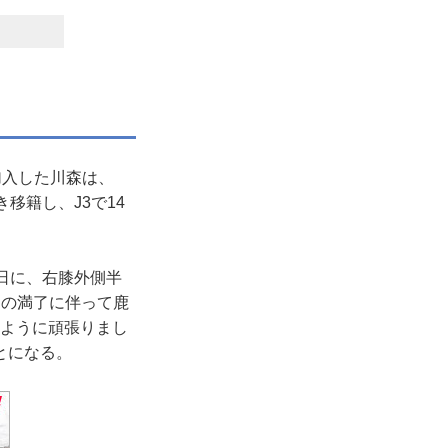
加入した川森は、
き移籍し、J3で14
5日に、右膝外側半
間の満了に伴って鹿
るように頑張りまし
とになる。