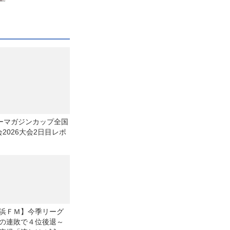
カーマガジンカップ全国
2026大会2日目レポ
浜ＦＭ】今季リーグ
の連敗で４位後退～