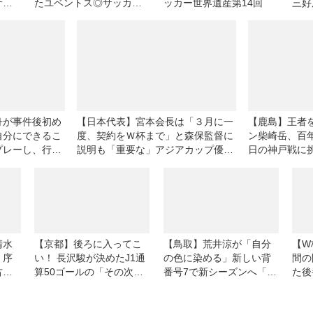
サッ
たユベントス◎サッカー
ッカー世界遺産第14回
三好
もあ
世界遺産第27回
ずつ
い」
舟が事件後初め
【日本代表】宮本会長は「３月に一
【鹿島】王者
自分にできるこ
度、契約をＷ杯まで」と森保監督に
ン柴崎岳、百
プレーし、行動
説明も「重要な」アジアカップ優勝
日の神戸戦に
ていきます」
を目指すために「続投」を依頼。来
フを戦うため
年３月からは大岩剛体制が発足！
た」
清水
【京都】後ろに入ってこ
【鳥取】荒井涼が「自分
【W
。序
い！ 長沢駿が決めたJ1通
の色に染める」新しい背
間の
古屋
算50ゴールの「その次」
番号7で新シーズンへ「率
た後
しい
に見せたプロ19年目の真
先して経験を発揮した
劣勢
骨頂
い」
かり