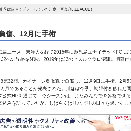
昨季は沼津でプレーしていた川森（写真◎J.LEAGUE）
負傷、12月に手術
島ユース、東洋大を経て2015年に鹿児島ユナイテッドFCに
らにJ2への昇格を経験。2019年はJ3のアスルクラロ沼津に期限付
3第32節、ガイナーレ鳥取戦で負傷し、12月9日に手術。2月
4カ月であることが発表された。川森は今季、期限付き移籍期
ブ公式HPを通じて「今シーズンは、またみんなでJ2昇格でき
気込みを語っていたが、しばらくはリハビリの日々を過ごすこ