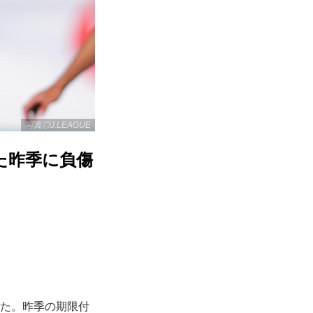
写真◎J.LEAGUE
た昨季に負傷
れた。昨季の期限付