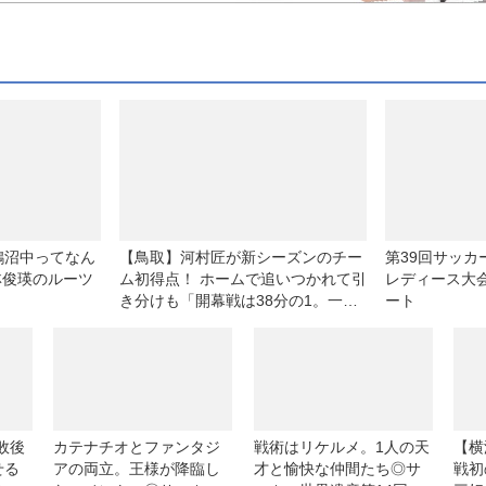
鵠沼中ってなん
【鳥取】河村匠が新シーズンのチー
第39回サッ
林俊瑛のルーツ
ム初得点！ ホームで追いつかれて引
レディース大会
き分けも「開幕戦は38分の1。一喜
ート
一憂している場合ではない」
敗後
カテナチオとファンタジ
戦術はリケルメ。1人の天
【横
せる
アの両立。王様が降臨し
才と愉快な仲間たち◎サ
戦初