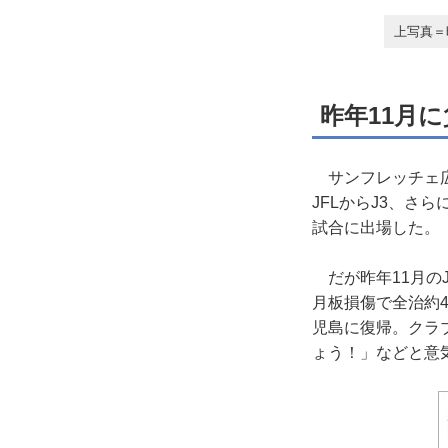
上写真＝
昨年11月に
サンフレッチェ広
JFLからJ3、さ
試合に出場した。
だが昨年11月のJ
月板損傷で全治約
児島に復帰。クラ
ょう！」などと意