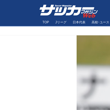
TOP
Jリーグ
日本代表
高校･ユース