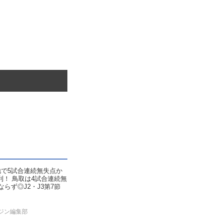
地で5試合連続無失点か
利！ 鳥取は4試合連続無
ならず◎J2・J3第7節
ジン編集部