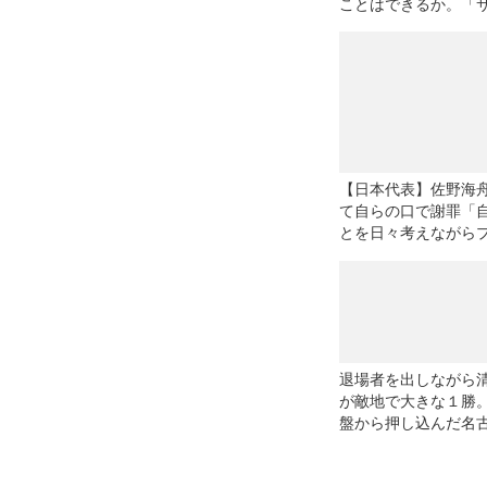
ことはできるか。「
カーだからいいこと
る」を信じて
【日本代表】佐野海
て自らの口で謝罪「
とを日々考えながら
し、社会貢献し続け
退場者を出しながら
が敵地で大きな１勝
盤から押し込んだ名
はミスで自滅し、悔
敗戦◎J1開幕戦