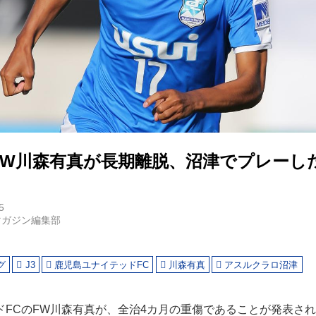
FW川森有真が長期離脱、沼津でプレーし
5
マガジン編集部
グ
J3
鹿児島ユナイテッドFC
川森有真
アスルクラロ沼津
ドFCのFW川森有真が、全治4カ月の重傷であることが発表さ