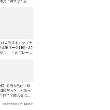
康児「流れは１試合
戻していくしかな
をけん引するキャプテ
年構想リーグ制覇へ30
挑む。「このプレーオ
に半年間、戦ってき
杯】前田大然が「時
問題だった」と語っ
半終了間際の失点。
を強いられて「しっ
Recommended by
つなげればよかっ