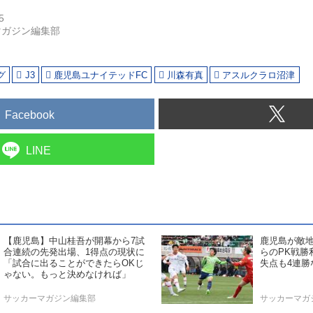
5
マガジン編集部
グ
J3
鹿児島ユナイテッドFC
川森有真
アスルクラロ沼津
Facebook
LINE
【鹿児島】中山桂吾が開幕から7試
鹿児島が敵
合連続の先発出場、1得点の現状に
らのPK戦勝
「試合に出ることができたらOKじ
失点も4連勝
ゃない。もっと決めなければ」
サッカーマガジン編集部
サッカーマガ