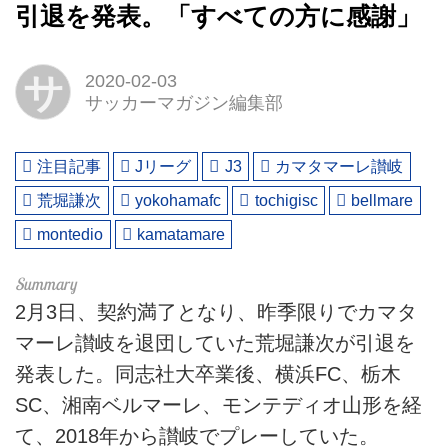
引退を発表。「すべての方に感謝」
サ
2020-02-03
サッカーマガジン編集部
注目記事
Jリーグ
J3
カマタマーレ讃岐
荒堀謙次
yokohamafc
tochigisc
bellmare
montedio
kamatamare
2月3日、契約満了となり、昨季限りでカマタ
マーレ讃岐を退団していた荒堀謙次が引退を
発表した。同志社大卒業後、横浜FC、栃木
SC、湘南ベルマーレ、モンテディオ山形を経
て、2018年から讃岐でプレーしていた。