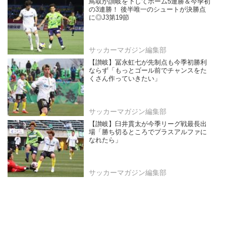
鳥取が讃岐を下してホーム5連勝＆今季初
の3連勝！ 後半唯一のシュートが決勝点
に◎J3第19節
サッカーマガジン編集部
【讃岐】冨永虹七が先制点も今季初勝利
ならず「もっとゴール前でチャンスをた
くさん作っていきたい」
サッカーマガジン編集部
【讃岐】臼井貫太が今季リーグ戦最長出
場「勝ち切るところでプラスアルファに
なれたら」
サッカーマガジン編集部