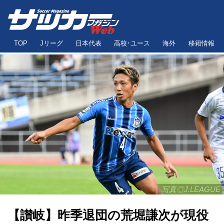
TOP
Jリーグ
日本代表
高校･ユース
海外
移籍情報
写真◎J.LEAGUE
【讃岐】昨季退団の荒堀謙次が現役