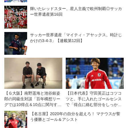
輝いたレッドスター、星人主義で欧州制覇◎サッカ
ー世界遺産第16回
サッカー世界遺産「マイティ・アヤックス。時計じ
かけの3-4-3」【連載第12回】
【Ｇ大阪】南野遥海と池谷銀姿
【日本代表】守田英正はコツコ
郎の同級生対談「百年構想リー
ツと。手に入れたゴールセンス
グでは10得点＆10点に関与す
で「得点に絡む部分をしっかり
る」◎開幕直前・連続インタビ
見せつけたい」
【名古屋】2020年の自分を超えろ！ マテウスが誓
ュー
う優勝とゴール＆アシスト