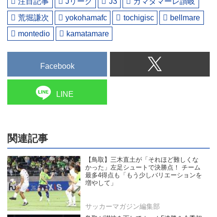
注目記事
Jリーグ
J3
カマタマーレ讃岐
荒堀謙次
yokohamafc
tochigisc
bellmare
montedio
kamatamare
Facebook
LINE
関連記事
【鳥取】三木直土が「それほど難しくな
かった」左足シュートで決勝点！ チーム
最多4得点も「もう少しバリエーションを
増やして」
サッカーマガジン編集部