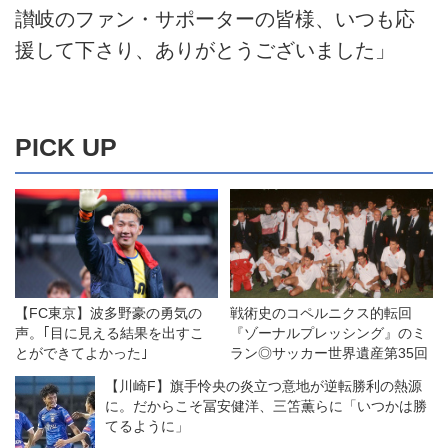
讃岐のファン・サポーターの皆様、いつも応
援して下さり、ありがとうございました」
PICK UP
【FC東京】波多野豪の勇気の
戦術史のコペルニクス的転回
声。｢目に見える結果を出すこ
『ゾーナルプレッシング』のミ
とができてよかった｣
ラン◎サッカー世界遺産第35回
【川崎F】旗手怜央の炎立つ意地が逆転勝利の熱源
に。だからこそ冨安健洋、三笘薫らに「いつかは勝
てるように」