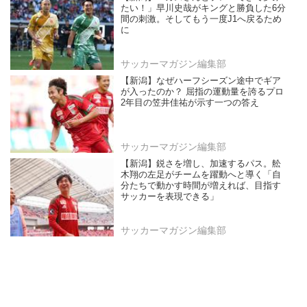
たい！」早川史哉がキングと勝負した6分
間の刺激。そしてもう一度J1へ戻るため
に
サッカーマガジン編集部
【新潟】なぜハーフシーズン途中でギア
が入ったのか？ 屈指の運動量を誇るプロ
2年目の笠井佳祐が示す一つの答え
サッカーマガジン編集部
【新潟】鋭さを増し、加速するパス。舩
木翔の左足がチームを躍動へと導く「自
分たちで動かす時間が増えれば、目指す
サッカーを表現できる」
サッカーマガジン編集部