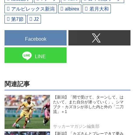
アルビレックス新潟
albirex
若月大和
第7節
J2
Facebook
LINE
関連記事
【新潟】「間で受けて、ターンして、は
たいて、また自分が潜っていく」。シマ
ブク・カズヨシが示した内と外の「二刀
流」＋1
サッカーマガジン編集部
【新潟】「カズさんとプレーできて夢み