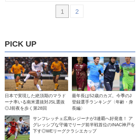
1
2
PICK UP
日本で実現した絶頂期のマラド
最年長は52歳のカズ。今季のJ
ーナ率いる南米選抜対JSL選抜
登録選手ランキング〈年齢・身
◎J前夜を歩く第28回
長編〉
サンフレッチェ広島レジーナが3連覇へ好発進！ ア
グレッシブな守備でリーグ前半戦首位のINAC神戸を
下す◎WEリーグクラシエカップ