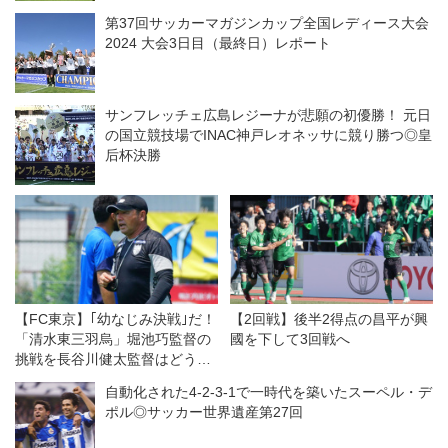
第37回サッカーマガジンカップ全国レディース大会
2024 大会3日目（最終日）レポート
サンフレッチェ広島レジーナが悲願の初優勝！ 元日
の国立競技場でINAC神戸レオネッサに競り勝つ◎皇
后杯決勝
【FC東京】｢幼なじみ決戦｣だ！
【2回戦】後半2得点の昌平が興
「清水東三羽烏」堀池巧監督の
國を下して3回戦へ
挑戦を長谷川健太監督はどう受
け止めるか
自動化された4-2-3-1で一時代を築いたスーペル・デ
ポル◎サッカー世界遺産第27回