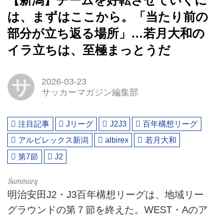
【新潟】チームを好転させていくに
は、まずはここから。「当たり前の
部分が立ち返る場所」…若月大和の
イラ立ちは、至極まっとうだ
サ
2026-03-23
サッカーマガジン編集部
注目記事
Jリーグ
J2J3
百年構想リーグ
アルビレックス新潟
albirex
若月大和
第7節
J2
明治安田J2・J3百年構想リーグは、地域リー
グラウンドの第７節を終えた。WEST・Aのア