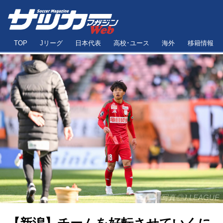
TOP
Jリーグ
日本代表
高校･ユース
海外
移籍情報
写真◎J.LEAGUE