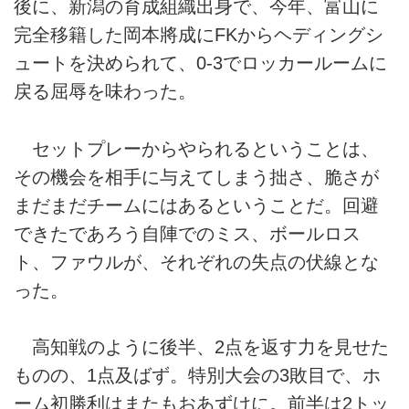
後に、新潟の育成組織出身で、今年、富山に
完全移籍した岡本將成にFKからヘディングシ
ュートを決められて、0-3でロッカールームに
戻る屈辱を味わった。
セットプレーからやられるということは、
その機会を相手に与えてしまう拙さ、脆さが
まだまだチームにはあるということだ。回避
できたであろう自陣でのミス、ボールロス
ト、ファウルが、それぞれの失点の伏線とな
った。
高知戦のように後半、2点を返す力を見せた
ものの、1点及ばず。特別大会の3敗目で、ホ
ーム初勝利はまたもおあずけに。前半は2トッ