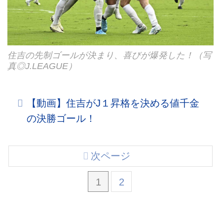
住吉の先制ゴールが決まり、喜びが爆発した！（写
真◎J.LEAGUE）
【動画】住吉がJ１昇格を決める値千金
の決勝ゴール！
次ページ
1
2