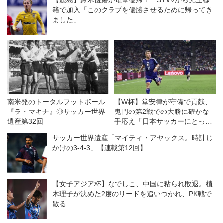
籍で加入「このクラブを優勝させるために帰ってき
ました」
南米発のトータルフットボール
【W杯】堂安律が守備で貢献、
『ラ・マキナ』◎サッカー世界
鬼門の第2戦での大勝に確かな
遺産第32回
手応え「日本サッカーにとって
大きな一歩」
サッカー世界遺産「マイティ・アヤックス。時計じ
かけの3-4-3」【連載第12回】
【女子アジア杯】なでしこ、中国に粘られ敗退。植
木理子が決めた2度のリードを追いつかれ、PK戦で
散る