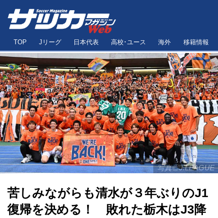
TOP
Jリーグ
日本代表
高校･ユース
海外
移籍情報
写真◎J.LEAGUE
苦しみながらも清水が３年ぶりのJ1
復帰を決める！ 敗れた栃木はJ3降