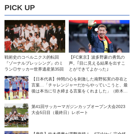
PICK UP
戦術史のコペルニクス的転回
【FC東京】波多野豪の勇気の
『ゾーナルプレッシング』のミ
声。｢目に見える結果を出すこ
ラン◎サッカー世界遺産第35回
とができてよかった｣
【日本代表】仲間の心を刺激した南野拓実の存在と
言葉…「チャレンジャーだからやっていこうと、最
後は本当に引き締まる言葉をくれました」（鈴木彩
艶）
第41回サッカーマガジンカップオープン大会2023
大会5日目（最終日）レポート
【鹿島】鈴木優磨が電撃復帰！ STVVから完全移