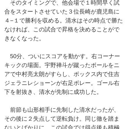
そのタイミングで、他会場で１時間早く試
合をスタートさせていた３位長崎が鹿児島に
４−１で勝利を収める。清水はその時点で勝た
なければ、この試合で昇格を決めることがで
きなくなった。
50分、ついにスコアを動かす。右コーナー
キックの場面。宇野禅斗が蹴ったボールをニ
アで中村亮太朗がすらし、ボックス内で住吉
ジェラニレショーンが右足ボレー。ゴール右
下を射抜き、清水が先制に成功した。
前節も山形相手に先制した清水だったが、
その後に２失点して逆転負け。同じ徹を踏ま
ないとばかりに、この試合では得点後も積極