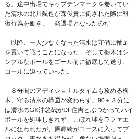
る。途中出場でキャプテンマークを巻いてい
た清水の北川航也が森俊貴に倒された際に報
復行為を働き、一発退場となったのだ。
以降、一人少なくなった清水は守備に軸足
を置いて戦うことになった。そして栃木はシ
ンプルなボールをゴール前に徹底して送り、
ゴールに迫っていった。
８分間のアディショナルタイムも攻める栃
木、守る清水の構図が変わらず。90＋３分に
は清水のGK沖悠哉がDF住吉とぶつかってハイ
ボールを処理しきれず、こぼれ球をラファエ
ルに狙われたが、原輝綺がコースに入ってブ
ロック。事なきを得たが、危ない場面だっ