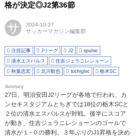
格が決定◎J2第36節
サ
2024-10-27
サッカーマガジン編集部
注目記事
Jリーグ
J2
spulse
清水エスパルス
住吉ジェラニレショーン
秋葉忠宏
北川航也
tochigisc
栃木SC
27日、明治安田J2リーグが各地で行われ、カ
ンセキスタジアムとちぎでは18位の栃木SCと
２位の清水エスパルスが対戦。後半にスコア
が動き、住吉ジェラニレショーンのゴールで
清水が１−０の勝利。３年ぶりのJ1昇格を決め