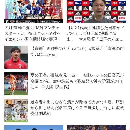
７月23日に横浜FM対マンチェ
【U-21代表】連勝した日本がド
スター・C、26日にシティ対バ
バイカップU-23の決勝に進
イエルンが国立競技場で実現！
出！ 大岩監督「成長のための
積み上げができている」
【京都】再び恩師とともに戦う武富孝介「京都の街
でJ1に上がる」
夏の王者が貫禄を見せる！ 初戦ハットの日高元が
今度は2発、倉中悠駕も２戦連発で神村学園が水口
に４−０快勝【3回戦】
退場者を出しながら清水が敵地で大きな１勝。序盤
から押し込んだ名古屋はミスで自滅し、悔しい敗戦
◎J1開幕戦