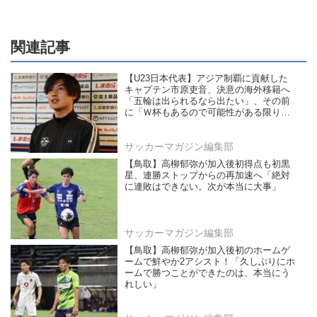
関連記事
【U23日本代表】アジア制覇に貢献した
キャプテン市原吏音、決意の海外移籍へ
「五輪は出られるなら出たい」、その前
に「Ｗ杯もあるので可能性がある限り目
指していきたい！」
サッカーマガジン編集部
【鳥取】高柳郁弥が加入後初得点も初黒
星、連勝ストップからの再加速へ「絶対
に連敗はできない。次が本当に大事」
サッカーマガジン編集部
【鳥取】高柳郁弥が加入後初のホームゲ
ームで鮮やか2アシスト！「久しぶりにホ
ームで勝つことができたのは、本当にう
れしい」