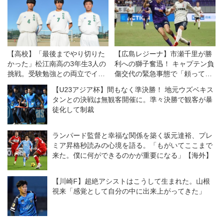
【高校】「最後までやり切りた
【広島レジーナ】市瀬千里が勝
かった」松江南高の3年生3人の
利への獅子奮迅！ キャプテン負
挑戦。受験勉強との両立でイン
傷交代の緊急事態で「頼ってき
ターハイ予選の雪辱を
たところを、全部自分がやる」
【U23アジア杯】間もなく準決勝！ 地元ウズベキス
タンとの決戦は無観客開催に。準々決勝で観客が暴
徒化して制裁
ランパード監督と幸福な関係を築く坂元達裕、プレ
ミア昇格秒読みの心境を語る。「もがいてここまで
来た。僕に何ができるのかが重要になる」【海外】
【川崎F】超絶アシストはこうして生まれた。山根
視来「感覚として自分の中に出来上がってきた」