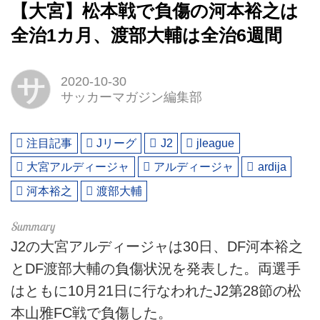
【大宮】松本戦で負傷の河本裕之は
全治1カ月、渡部大輔は全治6週間
サ
2020-10-30
サッカーマガジン編集部
注目記事
Jリーグ
J2
jleague
大宮アルディージャ
アルディージャ
ardija
河本裕之
渡部大輔
J2の大宮アルディージャは30日、DF河本裕之
とDF渡部大輔の負傷状況を発表した。両選手
はともに10月21日に行なわれたJ2第28節の松
本山雅FC戦で負傷した。