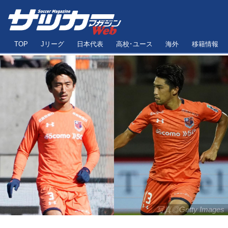
TOP
Jリーグ
日本代表
高校･ユース
海外
移籍情報
写真◎Getty Images