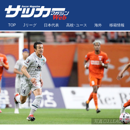
TOP
Jリーグ
日本代表
高校･ユース
海外
移籍情報
写真◎J.LEAGUE