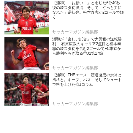
【浦和】「お願い！」と念じた6分40秒
後の埼スタ初得点、そして「やっと力に
なれた」逆転弾。松本泰志が2ゴールで輝
く！
サッカーマガジン編集部
浦和が「楽しい試合」で大興奮の逆転勝
利！ 石原広教のキャリア2点目と松本泰
志の埼スタ初を含む2ゴールでFC東京か
ら勝利をもぎ取る◎J1第17節
サッカーマガジン編集部
【浦和】THEエース・渡邊凌磨の余裕と
風格と。キープ、パス、そしてシュート
で格を上げた◎Jコラム
サッカーマガジン編集部