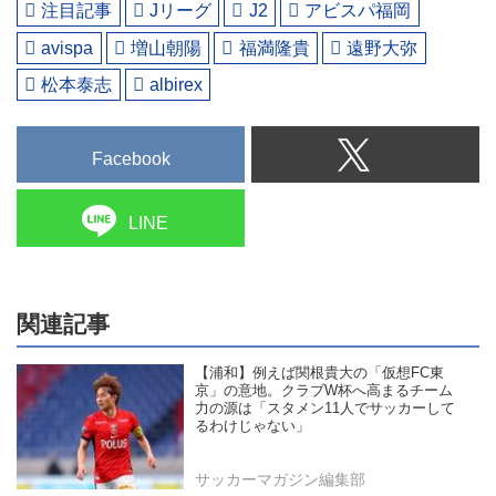
注目記事
Jリーグ
J2
アビスパ福岡
avispa
増山朝陽
福満隆貴
遠野大弥
松本泰志
albirex
Facebook
LINE
関連記事
【浦和】例えば関根貴大の「仮想FC東
京」の意地。クラブW杯へ高まるチーム
力の源は「スタメン11人でサッカーして
るわけじゃない」
サッカーマガジン編集部