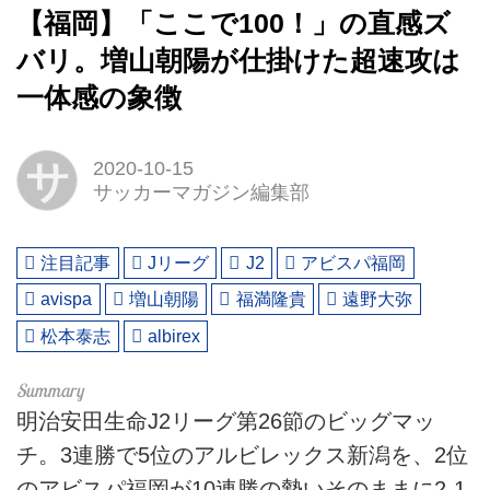
【福岡】「ここで100！」の直感ズ
バリ。増山朝陽が仕掛けた超速攻は
一体感の象徴
サ
2020-10-15
サッカーマガジン編集部
注目記事
Jリーグ
J2
アビスパ福岡
avispa
増山朝陽
福満隆貴
遠野大弥
松本泰志
albirex
明治安田生命J2リーグ第26節のビッグマッ
チ。3連勝で5位のアルビレックス新潟を、2位
のアビスパ福岡が10連勝の勢いそのままに2-1