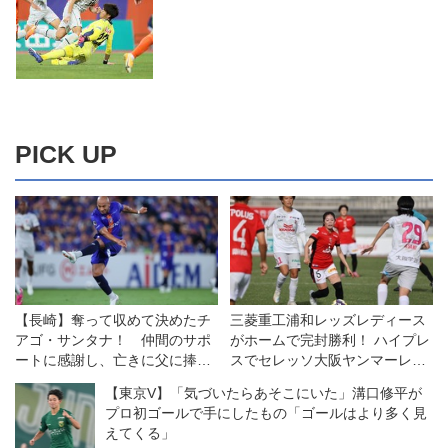
PICK UP
【長崎】奪って収めて決めたチ
三菱重工浦和レッズレディース
アゴ・サンタナ！ 仲間のサポ
がホームで完封勝利！ ハイプレ
ートに感謝し、亡きに父に捧げ
スでセレッソ大阪ヤンマーレデ
る２ゴールで勝利をもたらす！
ィースを攻守に圧倒◎WEリー
【東京V】「気づいたらあそこにいた」溝口修平が
グ第11節
プロ初ゴールで手にしたもの「ゴールはより多く見
えてくる」