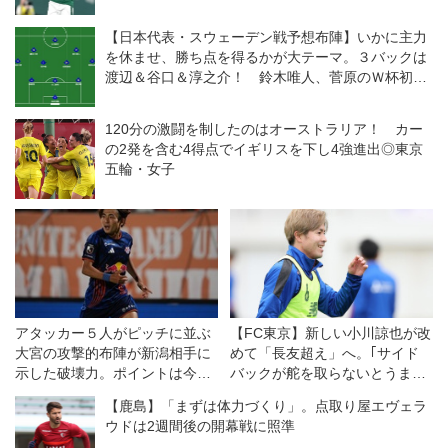
【日本代表・スウェーデン戦予想布陣】いかに主力
を休ませ、勝ち点を得るかが大テーマ。３バックは
渡辺＆谷口＆淳之介！ 鈴木唯人、菅原のＷ杯初先
発もあるか？
120分の激闘を制したのはオーストラリア！ カー
の2発を含む4得点でイギリスを下し4強進出◎東京
五輪・女子
アタッカー５人がピッチに並ぶ
【FC東京】新しい小川諒也が改
大宮の攻撃的布陣が新潟相手に
めて「長友超え」へ。｢サイド
示した破壊力。ポイントは今後
バックが舵を取らないとうまく
も継続できるかどうかだ◎J２
いかない｣の充実感
【鹿島】「まずは体力づくり」。点取り屋エヴェラ
開幕戦
ウドは2週間後の開幕戦に照準