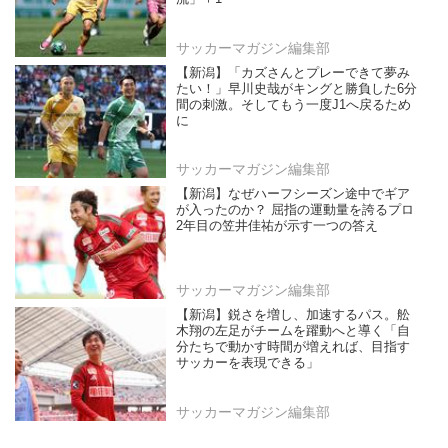
サッカーマガジン編集部
【新潟】「カズさんとプレーできて夢み
たい！」早川史哉がキングと勝負した6分
間の刺激。そしてもう一度J1へ戻るため
に
サッカーマガジン編集部
【新潟】なぜハーフシーズン途中でギア
が入ったのか？ 屈指の運動量を誇るプロ
2年目の笠井佳祐が示す一つの答え
サッカーマガジン編集部
【新潟】鋭さを増し、加速するパス。舩
木翔の左足がチームを躍動へと導く「自
分たちで動かす時間が増えれば、目指す
サッカーを表現できる」
サッカーマガジン編集部