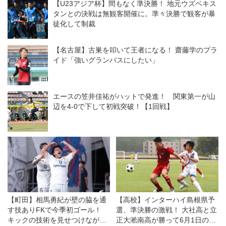
【U23アジア杯】間もなく準決勝！ 地元ウズベキス
タンとの決戦は無観客開催に。準々決勝で観客が暴
徒化して制裁
【名古屋】古巣を叩いて王者になる！ 齋藤学のプラ
イド「強いグランパスにしたい」
エースの笠井佳祐がハットで発進！ 関東第一が山
辺を4-0で下して初戦突破！【1回戦】
【町田】相馬勇紀が壁の脇を通
【高校】インターハイ島根県予
す技ありFKで今季初ゴール！
選、準決勝の激戦！ 大社高と立
キックの技術を見せつけながら
正大淞南高が勝って6月1日の決