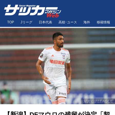
TOP
Jリーグ
日本代表
高校･ユース
海外
移籍情報
写真◎J.LEAGUE
【新潟】DFマウロの残留が決定「契