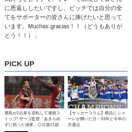
に恩返ししたいですし、ピッチでは自分の全
てをサポーターの皆さんに捧げたいと思って
います。Muchas gracias！！（どうもありが
とう！！）」
PICK UP
鹿島が2点差を逆転して連敗ス
【サッカーコラム】横浜にシャ
トップ! ザーゴ監督「あきらめ
ーレが輝いた日・03年と今年の
ずに戦った成果」◎J1第21節
共通点