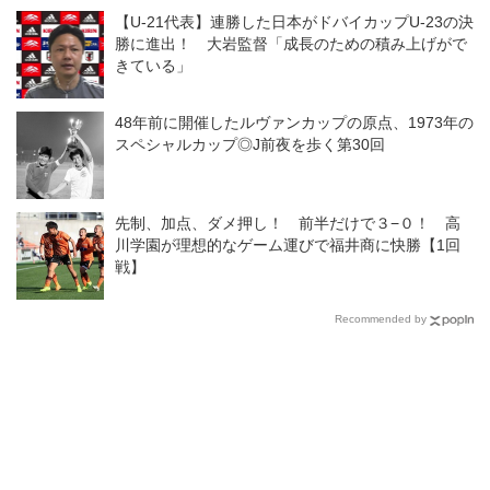
「当たり前だけどやっぱり大
勝へ
【U-21代表】連勝した日本がドバイカップU-23の決
切」だと思ったこと
勝に進出！ 大岩監督「成長のための積み上げがで
きている」
48年前に開催したルヴァンカップの原点、1973年の
スペシャルカップ◎J前夜を歩く第30回
先制、加点、ダメ押し！ 前半だけで３−０！ 高
川学園が理想的なゲーム運びで福井商に快勝【1回
戦】
Recommended by