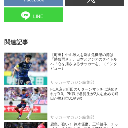
LINE
関連記事
【町田】中山雄太を刺す危機感の源は
「勝負弱さ」。日本とアジアのタイトル
へ「心を揺さぶるサッカーを」（インタ
ビュー）
サッカーマガジン編集部
FC東京と町田のリターンマッチは決めき
れず0-0。PK戦で谷晃生が2人を止めて町
田が勝利◎J1第9節
サッカーマガジン編集部
鹿島、強い！ 鈴木優磨、三竿健斗、チャ