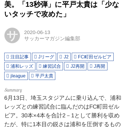
美。「13秒弾」に平戸太貴は「少な
いタッチで攻めた」
サ
2020-06-13
サッカーマガジン編集部
注目記事
Jリーグ
J2
FC町田ゼルビア
浦和レッズ
練習試合
J2再開
J再開
jleague
平戸太貴
6月13日、埼玉スタジアムに乗り込んで、浦和
レッズとの練習試合に臨んだのはFC町田ゼル
ビア。30本×4本を合計2－1として勝利を収め
たが、特に1本目の鋭さは浦和を圧倒するもの