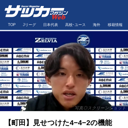
TOP
Jリーグ
日本代表
高校･ユース
海外
移籍情報
写真◎スクリーンショット
【町田】見せつけた4−4−2の機能