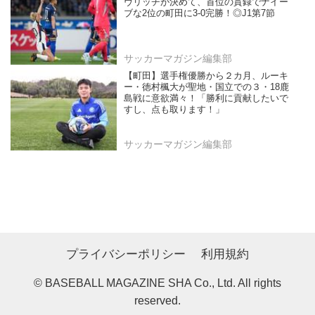
ヴリッチが決めて、首位の貫録でナイー
ブな2位の町田に3-0完勝！◎J1第7節
サッカーマガジン編集部
【町田】選手権優勝から２カ月、ルーキ
ー・徳村楓大が聖地・国立での３・18鹿
島戦に意欲満々！「勝利に貢献したいで
すし、点も取ります！」
サッカーマガジン編集部
プライバシーポリシー
利用規約
© BASEBALL MAGAZINE SHA Co., Ltd. All rights
reserved.