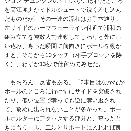
ジョン チュングンのクロスがこぼれたところ
を高江麗央がミドルシュートで鋭く差し込ん
だものだが、その一連の流れはお手本通り。
左サイドのハーフウェーライン付近で浦和の
組み立てを複数人で連動してじわりと外に追
い込み、奪った瞬間に前向きにボールを動か
すと、そこから10タッチ（相手ブロックを除
く）、わずか13秒で仕留めてみせた。
もちろん、反省もある。「2本目はなかなか
ボールのところに行けずにサイドを突破され
たり、低い位置で奪っても逆に奪い返され
て、攻めに出られないことが多かった。ボー
ルホルダーにアタックする部分と、奪ったと
きにもう一歩、二歩とサポートに入れれば良