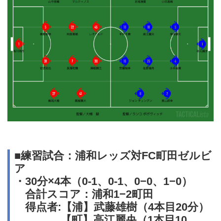
■練習試合：浦和レッズ対FC町田ゼルビ
ア
・30分×4本（0-1、0-1、0−0、1−0）
合計スコア：浦和1−2町田
得点者:【浦】武藤雄樹（4本目20分）
【町】高江麗央（1本目10