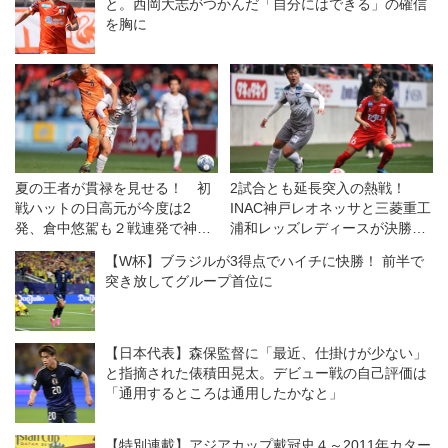
と。西岡大志がつかんだ「自分にはできる」の確信
を胸に
夏の王者が貫禄を見せる！ 初
2試合とも延長突入の熱戦！
戦ハットの日高元が今度は2
INAC神戸レオネッサと三菱重工
発、倉中悠駕も２戦連発で神村
浦和レッズレディースが決勝へ
学園が水口に４−０快勝【3回
◎皇后杯準決勝
【W杯】ブラジルが3得点でハイチに快勝！ 前半で
戦】
突き放してグループ首位に
【日本代表】森保監督に「最近、仕掛けが少ない」
と指摘された俵積田晃太。デビュー戦の自己評価は
「通用するところは通用したかなと」
【特別連載】アジアカップ戴冠史４～2011年カター