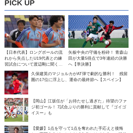
PICK UP
【日本代表】ロングボールの流
矢板中央の守備を粉砕！ 青森山
れから失点したU19代表との練
田が大量5得点で3年連続の決勝
習試合について渡辺剛に聞く
へ【準決勝】
「綺麗に崩す相手だけじゃな
久保建英のマジョルカがAT弾で劇的な勝利！ 残留
い。そこは僕たちの課題」
圏の17位に浮上し、運命の最終節へ【スペイン】
【岡山】江坂任が「お待たせし過ぎた」待望のファ
ジ初ゴール！ 7試合ぶりの勝利に貢献して『ゴイゴ
イスー』も
【愛媛】1点を守って1点を奪われた手応えと後悔