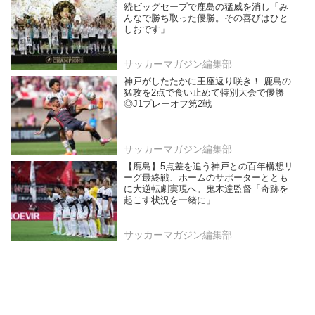
続ビッグセーブで鹿島の猛威を消し「み
んなで勝ち取った優勝。その喜びはひと
しおです」
サッカーマガジン編集部
神戸がしたたかに王座返り咲き！ 鹿島の
猛攻を2点で食い止めて特別大会で優勝
◎J1プレーオフ第2戦
サッカーマガジン編集部
【鹿島】5点差を追う神戸との百年構想リ
ーグ最終戦、ホームのサポーターととも
に大逆転劇実現へ。鬼木達監督「奇跡を
起こす状況を一緒に」
サッカーマガジン編集部