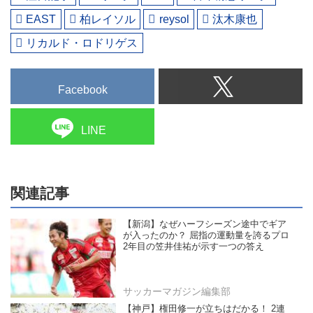
EAST
柏レイソル
reysol
汰木康也
リカルド・ロドリゲス
Facebook
LINE
関連記事
【新潟】なぜハーフシーズン途中でギア
が入ったのか？ 屈指の運動量を誇るプロ
2年目の笠井佳祐が示す一つの答え
サッカーマガジン編集部
【神戸】権田修一が立ちはだかる！ 2連