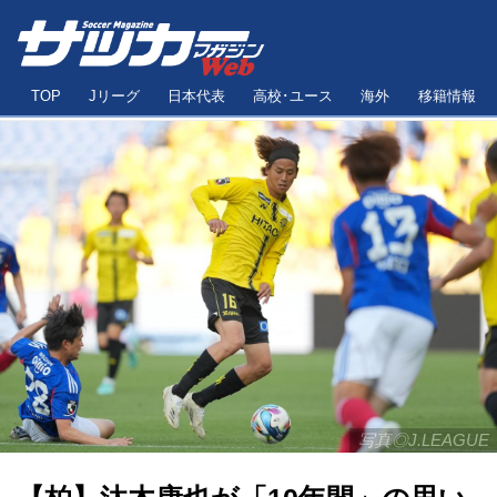
TOP
Jリーグ
日本代表
高校･ユース
海外
移籍情報
写真◎J.LEAGUE