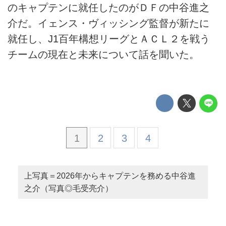
のキャプテンに就任したのがＤＦの中谷進之
介だ。イェンス・ヴィッシング監督が新たに
就任し、J1百年構想リーグとＡＣＬ２を戦う
チームの現在と未来について話を聞いた。
1
2
3
4
上写真＝2026年からキャプテンを務める中谷進
之介（写真◎毛受亮介）