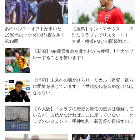
あのハンス・オフトが率いた
【鹿島】ヤン・マテウス、「特
1986年のマツダ◎J前夜を歩く
別なクラブ」でリスタート！
第19回
古巣・横浜FMとの開幕戦に向
けては「感情的な試合になる」
【新潟】MF藤原奏哉を北九州から獲得。｢全力でプ
が「勝利を求めたい！」
レーすることを誓います｣
【浦和】未来への涙がひらり。リカルド監督「彼ら
に愛情を感じています」「世代交代を進めなければ
ならない」
【Ｇ大阪】「クラブの歴史と責任の重さは理解して
いるが、自信がなければここに座っていない」。ク
ラブのレジェンド、明神智和・新監督が目指すのは
どんなチームなのか？