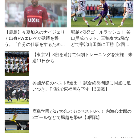
【鹿島】今夏加入のナイジェリ
堀越が9発ゴールラッシュ！ 谷
ア出身FWエレケが活躍を誓
口昊成ハット、三鴨奏太2発な
う。「自分の仕事をするために
どで宇治山田商に圧勝【2回
ここに来ている」
戦】
【東京V】3密を避けて個別トレーニングを実施 来
週11日から
興國が初のベスト8進出！ 試合終盤間際に同点に追
いつき、PK戦で東福岡を下す【3回戦】
鹿島学園が17大会ぶりにベスト8へ！ 内海心太郎の
2ゴールなどで堀越を撃破【3回戦】