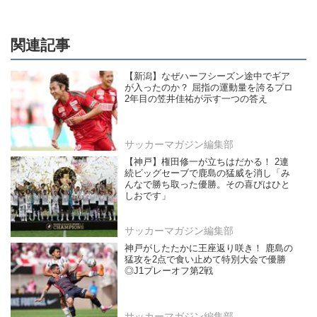
関連記事
【新潟】なぜハーフシーズン途中でギア
が入ったのか？ 屈指の運動量を誇るプロ
2年目の笠井佳祐が示す一つの答え
サッカーマガジン編集部
【神戸】権田修一が立ちはだかる！ 2連
続ビッグセーブで鹿島の猛威を消し「み
んなで勝ち取った優勝。その喜びはひと
しおです」
サッカーマガジン編集部
神戸がしたたかに王座返り咲き！ 鹿島の
猛攻を2点で食い止めて特別大会で優勝
◎J1プレーオフ第2戦
サッカーマガジン編集部