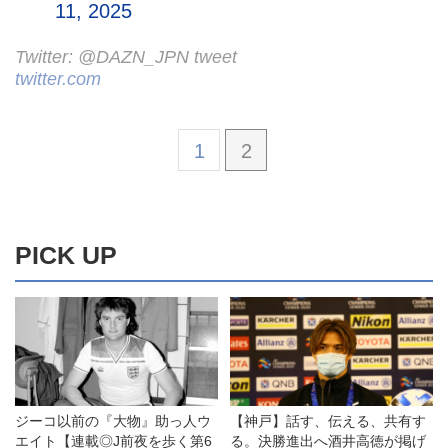
11, 2025
Twitter: @DAZN_JPN tweet
twitter.com
1
2
PICK UP
ジーコ以前の『大物』助っ人ウ
【神戸】話す、伝える、共有す
エイト【連載◎J前夜を歩く第6
る。決勝進出へ酒井高徳が掲げ