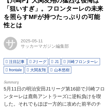
【川崎F】大関友翔の猛烈な後悔は
「狙いすぎ」。フロンターレの未来
を照らすMFが持つたっぷりの可能
性とは
サ
2025-05-11
サッカーマガジン編集部
注目記事
Jリーグ
J1
川崎フロンターレ
frontale
大関友翔
山本悠樹
5月11日の明治安田J1リーグ第16節で川崎フロ
ンターレは鹿島アントラーズに逆転負けを喫
した。それでもほぼ一方的に攻めた前半のチ