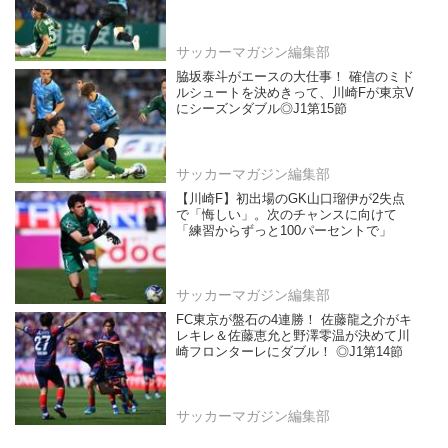
サッカーマガジン編集部
脇坂泰斗がエースの大仕事！ 確信のミド
ルシュートを決めきって、川崎Fが東京V
にシーズンダブル◎J1第15節
サッカーマガジン編集部
【川崎F】初出場のGK山口瑠伊が2失点
で「悔しい」。次のチャンスに向けて
「練習からずっと100パーセントで」
サッカーマガジン編集部
FC東京が盤石の4連勝！ 佐藤龍之介がキ
レキレ＆佐藤恵允と野澤零温が決めて川
崎フロンターレにダブル！ ◎J1第14節
サッカーマガジン編集部