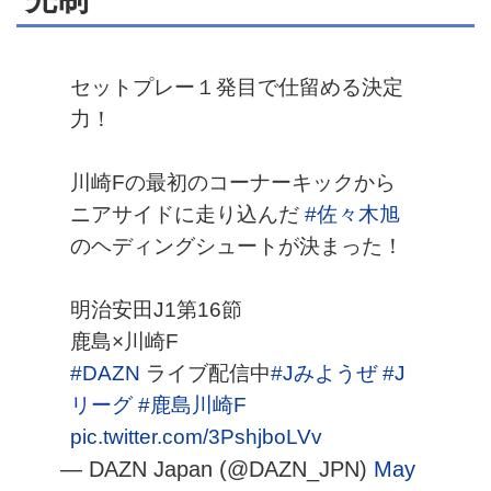
セットプレー１発目で仕留める決定
力！
川崎Fの最初のコーナーキックから
ニアサイドに走り込んだ
#佐々木旭
のヘディングシュートが決まった！
明治安田J1第16節
鹿島×川崎F
#DAZN
ライブ配信中
#Jみようぜ
#J
リーグ
#鹿島川崎F
pic.twitter.com/3PshjboLVv
— DAZN Japan (@DAZN_JPN)
May