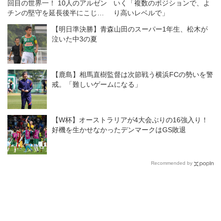
回目の世界一！ 10人のアルゼン
いく「複数のポジションで、よ
チンの堅守を延長後半にこじ開
り高いレベルで」
ける
【明日準決勝】青森山田のスーパー1年生、松木が
泣いた中3の夏
【鹿島】相馬直樹監督は次節戦う横浜FCの勢いを警
戒。「難しいゲームになる」
【W杯】オーストラリアが4大会ぶりの16強入り！
好機を生かせなかったデンマークはGS敗退
Recommended by