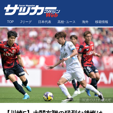
TOP
Jリーグ
日本代表
高校･ユース
海外
移籍情報
写真◎J.LEAGUE