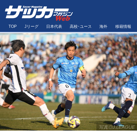
TOP
Jリーグ
日本代表
高校･ユース
海外
移籍情報
写真◎J.LEAGUE