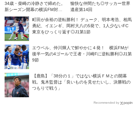
34歳・柴崎の冷静さで締めた。
愉快な仲間たち◎サッカー世界
新シーズン開幕の横浜FM対鹿
遺産第14回
島は特筆すべき好ゲームだった
町田が余裕の逆転勝利！ デューク、明本考浩、相馬
◎J１開幕戦
勇紀、イエンギ、岡村大八の5発で、1人少ないFC
東京をひっくり返す◎J1第1節
エウベル、仲川輝人で鮮やかに４発！ 横浜FMが
後半一気の4ゴールで王者・川崎Fに逆転勝利◎J1第
9節
【鹿島】「38分の１」ではない横浜ＦＭとの開幕
戦。鬼木監督は「良いものを見せたいし、決勝戦の
つもりで戦う」
Recommended by