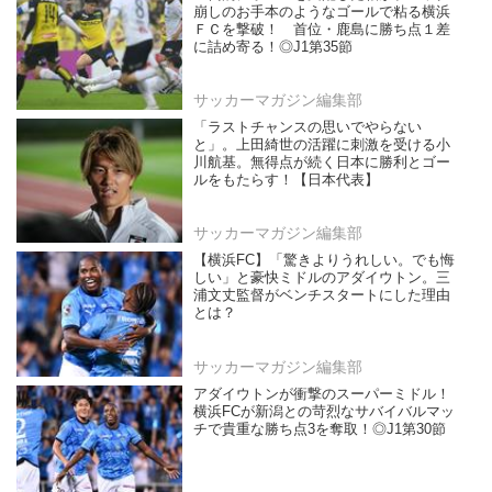
崩しのお手本のようなゴールで粘る横浜
ＦＣを撃破！ 首位・鹿島に勝ち点１差
に詰め寄る！◎J1第35節
サッカーマガジン編集部
「ラストチャンスの思いでやらない
と」。上田綺世の活躍に刺激を受ける小
川航基。無得点が続く日本に勝利とゴー
ルをもたらす！【日本代表】
サッカーマガジン編集部
【横浜FC】「驚きよりうれしい。でも悔
しい」と豪快ミドルのアダイウトン。三
浦文丈監督がベンチスタートにした理由
とは？
サッカーマガジン編集部
アダイウトンが衝撃のスーパーミドル！
横浜FCが新潟との苛烈なサバイバルマッ
チで貴重な勝ち点3を奪取！◎J1第30節