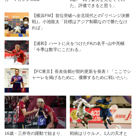
た。評価できると思う」
【横浜FM】首位突破へ全北現代との｢リベンジ決勝
戦｣。小池龍太「目標はアジア制覇なので勝たなけ
れば」
【浦和】ハートに火をつけたFKの名手･山中亮輔
「今季は数字にこだわる」
【FC東京】長友佑都が契約更新を発表！「ここでシ
ャーレを掲げるために、優勝するために戦いたい」
16歳・三井寺の躍動で始まり、
戦術はリケルメ。1人の天才と