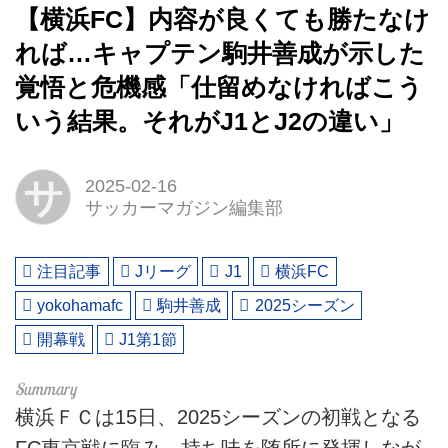
【横浜FC】内容が良くても勝たなけ
れば…キャプテン駒井善成が示した
覚悟と危機感「仕留めなければこう
いう結果。それがJ1とJ2の違い」
サ
2025-02-16
サッカーマガジン編集部
注目記事
Jリーグ
J1
横浜FC
yokohamafc
駒井善成
2025シーズン
開幕戦
J1第1節
横浜ＦＣは15日、2025シーズンの初戦となる
FC東京戦に臨み、持ち味を随所に発揮しなが