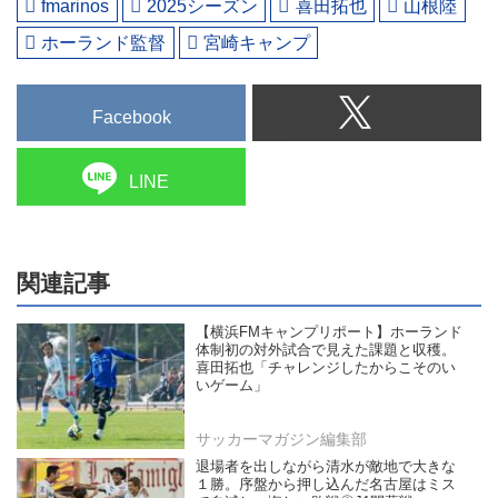
fmarinos
2025シーズン
喜田拓也
山根陸
ホーランド監督
宮崎キャンプ
Facebook
LINE
関連記事
【横浜FMキャンプリポート】ホーランド
体制初の対外試合で見えた課題と収穫。
喜田拓也「チャレンジしたからこそのい
いゲーム」
サッカーマガジン編集部
退場者を出しながら清水が敵地で大きな
１勝。序盤から押し込んだ名古屋はミス