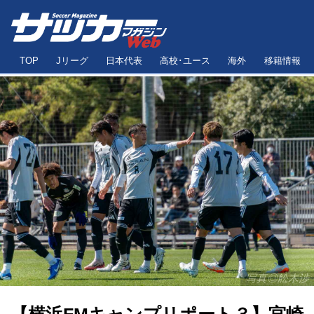
TOP
Jリーグ
日本代表
高校･ユース
海外
移籍情報
写真◎舩木渉