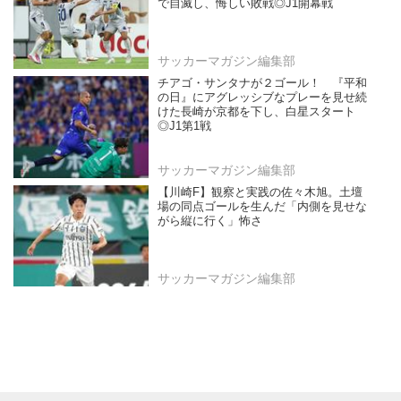
で自滅し、悔しい敗戦◎J1開幕戦
サッカーマガジン編集部
チアゴ・サンタナが２ゴール！ 『平和
の日』にアグレッシブなプレーを見せ続
けた長崎が京都を下し、白星スタート
◎J1第1戦
サッカーマガジン編集部
【川崎F】観察と実践の佐々木旭。土壇
場の同点ゴールを生んだ「内側を見せな
がら縦に行く」怖さ
サッカーマガジン編集部