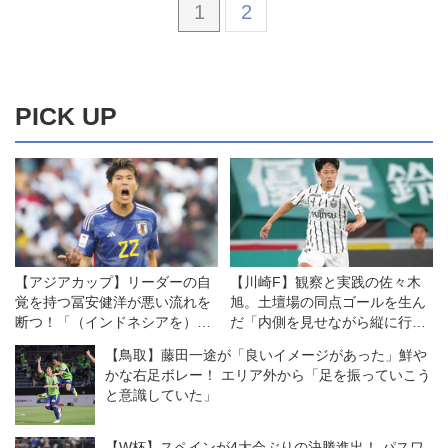
1
2
PICK UP
【アジアカップ】リーダーの自
【川崎F】観察と実践の佐々木
覚を持つ冨安健洋が悪い流れを
旭。土壇場の同点ゴールを生ん
断つ！「（インドネシアを）叩
だ「内側を見せながら縦に行
きのめす気持ちでやりたい」
く」怖さ
【鳥取】藤田一途が「良いイメージがあった」鮮や
かな右足ボレー！ エリア外から「足を振っていこう
と意識していた」
【W杯】スペインが4大会ぶりの決勝進出！ パスワ