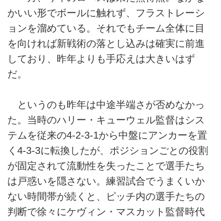
かいい形でボールに触れず、フラストレーシ
ョンを溜めている。それでもチーム全体に目
を向ければ新戦術の落とし込みは確実に前進
しており、昨年よりも手応えは大きいはず
だ。
というのも昨年は中途半端さが否めなかっ
た。当時のハリー・キューウェル監督はシス
テムを従来の4-2-3-1から中盤にアンカーを置
く4-3-3に転換したが、ポジションごとの役割
が固定されて流動性を失ったことで選手たち
は戸惑いを隠さない。練習試合でうまくいか
ない時間帯が続くと、ピッチ内の選手たちの
判断で徐々にケヴィン・マスカット監督時代