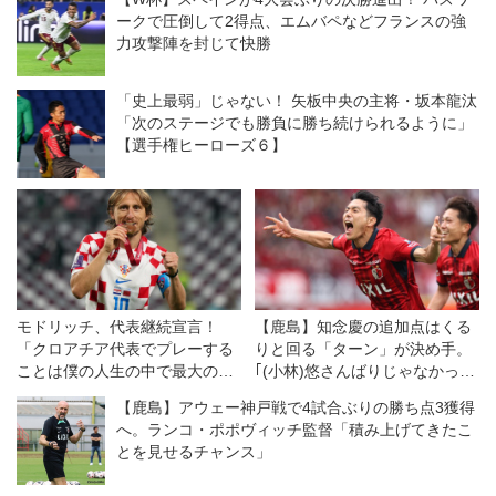
ークで圧倒して2得点、エムバペなどフランスの強
力攻撃陣を封じて快勝
「史上最弱」じゃない！ 矢板中央の主将・坂本龍汰
「次のステージでも勝負に勝ち続けられるように」
【選手権ヒーローズ６】
モドリッチ、代表継続宣言！
【鹿島】知念慶の追加点はくる
「クロアチア代表でプレーする
りと回る「ターン」が決め手。
ことは僕の人生の中で最大の誇
｢(小林)悠さんばりじゃなかった
り」【Ｗ杯】
ですか？｣
【鹿島】アウェー神戸戦で4試合ぶりの勝ち点3獲得
へ。ランコ・ポポヴィッチ監督「積み上げてきたこ
とを見せるチャンス」