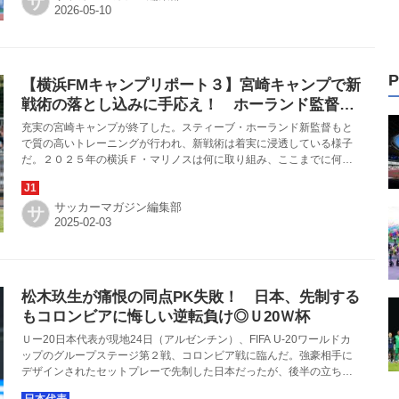
サ
P
【横浜FMキャンプリポート３】宮崎キャンプで新
戦術の落とし込みに手応え！ ホーランド監督
「プレースタイルへの理解が進んだ」
充実の宮崎キャンプが終了した。スティーブ・ホーランド新監督もと
で質の高いトレーニングが行われ、新戦術は着実に浸透している様子
だ。２０２５年の横浜Ｆ・マリノスは何に取り組み、ここまでに何を
得たのか。チームの現在地と見てきた今季の方向性をリポートする。
サッカーマガジン編集部
サ
松木玖生が痛恨の同点PK失敗！ 日本、先制する
もコロンビアに悔しい逆転負け◎Ｕ20Ｗ杯
Ｕー20日本代表が現地24日（アルゼンチン）、FIFA U-20ワールドカ
ップのグループステージ第２戦、コロンビア戦に臨んだ。強豪相手に
デザインされたセットプレーで先制した日本だったが、後半の立ち上
がりに２失点を喫し、逆転負け。連勝で決勝トーナメント進出を決め