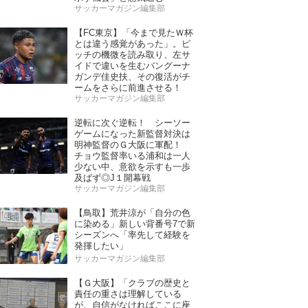
サッカーマガジン編集部
【FC東京】「今まで見たＷ杯
とは違う感覚があった」。ピ
ッチの機微を読み取り、左サ
イドで違いを生むバングーナ
ガンデ佳史扶、その復活がチ
ームをさらに前進させる！
サッカーマガジン編集部
逆転に次ぐ逆転！ シーソー
ゲームになった新監督対決は
明神監督のＧ大阪に軍配！
チョウ監督率いる浦和は一人
少ない中、意欲を示すも一歩
及ばず◎J１開幕戦
サッカーマガジン編集部
【鳥取】荒井涼が「自分の色
に染める」新しい背番号7で新
シーズンへ「率先して経験を
発揮したい」
サッカーマガジン編集部
【Ｇ大阪】「クラブの歴史と
責任の重さは理解している
が、自信がなければここに座