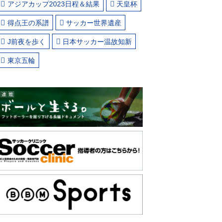
アジアカップ2023日程＆結果
天皇杯
得点王の系譜
サッカー世界遺産
J前夜を歩く
日本サッカー温故知新
東京五輪