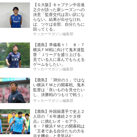
【Ｇ大阪】キャプテン中谷進
之介が語った新シーズンへの
決意「監督交代は言い訳にな
らない。結果が出せなけれ
ば、ツケは全部、自分たちに
回ってくる」
サッカーマガジン編集部
【鹿島】準備着々！ ８・７
横浜ＦＭ戦に向けて鬼木達監
督「Ｊリーグを盛り上げる、
見ている人に喜んでもらえる
ゲームをしたい」
サッカーマガジン編集部
【鹿島】「38分の１」ではな
い横浜ＦＭとの開幕戦。鬼木
監督は「良いものを見せたい
し、決勝戦のつもりで戦う」
サッカーマガジン編集部
【鹿島】外国籍選手で史上２
人目の『６年連続２ケタ得
点』に挑むレオ・セアラ。
８・７横浜ＦＭとの開幕戦は
「王者である自分たちの力を
示す機会」と意気込む