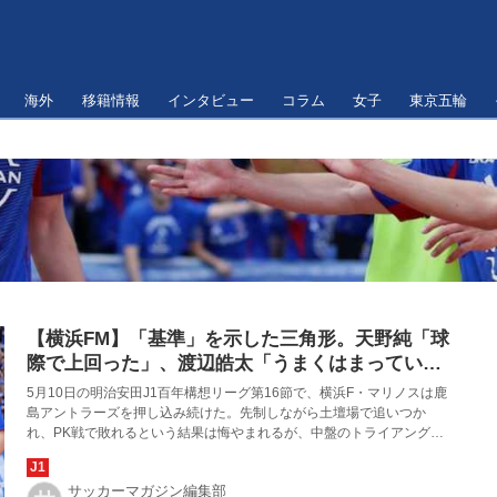
海外
移籍情報
インタビュー
コラム
女子
東京五輪
【横浜FM】「基準」を示した三角形。天野純「球
際で上回った」、渡辺皓太「うまくはまってい
た」、山根陸「やりたいことができた」
5月10日の明治安田J1百年構想リーグ第16節で、横浜F・マリノスは鹿
島アントラーズを押し込み続けた。先制しながら土壇場で追いつか
れ、PK戦で敗れるという結果は悔やまれるが、中盤のトライアングル
が示した「基準」を次に生かさなければならない。
サッカーマガジン編集部