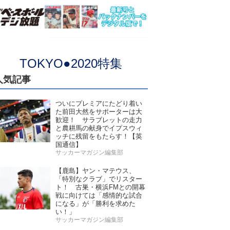
TOKYO●2020特集
人気記事
ついにプレミアにたどり着い
た前田大然をサポーターは大
歓迎！ サラブレットの走力
と農耕馬の献身でイプスウィ
ッチに残留をもたらす！【英
国通信】
サッカーマガジン編集部
【鹿島】ヤン・マテウス、
「特別なクラブ」でリスター
ト！ 古巣・横浜FMとの開幕
戦に向けては「感情的な試合
になる」が「勝利を求めた
い！」
サッカーマガジン編集部