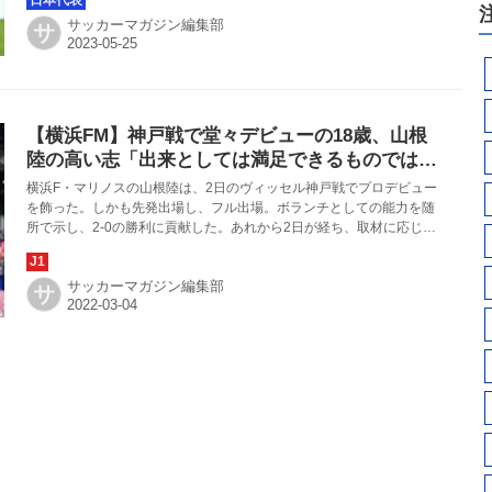
ることはできなかった。
サッカーマガジン編集部
サ
【横浜FM】神戸戦で堂々デビューの18歳、山根
陸の高い志「出来としては満足できるものではな
かったです」
横浜F・マリノスの山根陸は、2日のヴィッセル神戸戦でプロデビュー
を飾った。しかも先発出場し、フル出場。ボランチとしての能力を随
所で示し、2-0の勝利に貢献した。あれから2日が経ち、取材に応じた
18歳のボランチが冷静にデビュー戦を振り返る。
サッカーマガジン編集部
サ