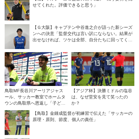
せてくれた。評価できると思う」
【Ｇ大阪】キャプテン中谷進之介が語った新シーズ
ンへの決意「監督交代は言い訳にならない。結果が
出せなければ、ツケは全部、自分たちに回ってく
る」
鳥取MF長谷川アーリアジャス
【アジア杯】決勝ミドルの塩谷
ール、サッカー教室でホームタ
は、なぜ堂安を見て笑ったの
ウンの鳥取県へ恩返し「子ども
か？
たちの表情がキラキラしてい
【鳥取】金鍾成監督が初練習で伝えた「サッカーの
た」
原理・原則、節度、個人の責任」