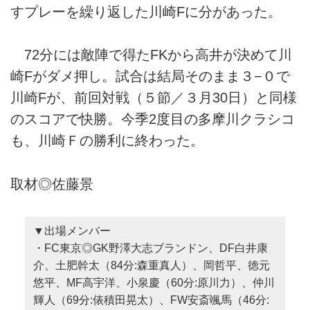
すプレーを繰り返した川崎Fに分があった。
72分には敵陣で得たFKから高井が決めて川
崎Fがダメ押し。試合は結局そのまま３−０で
川崎Fが、前回対戦（５節／３月30日）と同様
のスコアで快勝。今季2度目の多摩川クラシコ
も、川崎Ｆの勝利に終わった。
取材◎佐藤景
▼出場メンバー
・FC東京◎GK野澤大志ブランドン、DF白井康
介、土肥幹太（84分:森重真人）、岡哲平、徳元
悠平、MF高宇洋、小泉慶（60分:原川力）、仲川
輝人（69分:俵積田晃太）、FW安斎颯馬（46分: