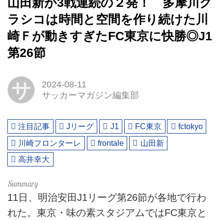
山田新が3戦連続の２発！ 多摩川ク
ラシコは時間と空間を作り続けた川
崎Ｆが動きすぎたFC東京に快勝◎J1
第26節
サ
2024-08-11
サッカーマガジン編集部
注目記事
Jリーグ
J1
FC東京
fctokyo
川崎フロンターレ
frontale
山田新
高井幸大
11日、明治安田J1リーグ第26節が各地で行わ
れた。東京・味の素スタジアムではFC東京と