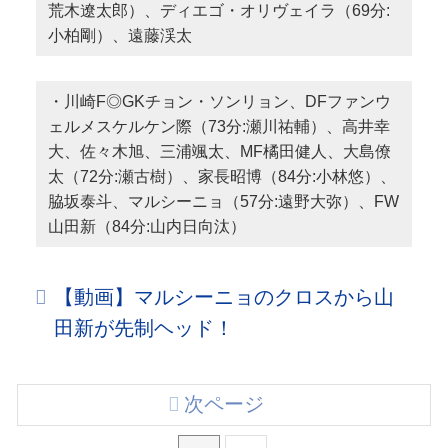
荒木遼太郎）、ディエゴ・オリヴェイラ（69分:
小柏剛）、遠藤渓太
・川崎F◎GKチョン・ソンリョン、DFファンウ
ェルメスケルケン際（73分:瀬川祐輔）、高井幸
大、佐々木旭、三浦颯太、MF橘田健人、大島僚
太（72分:瀬古樹）、家長昭博（84分:小林悠）、
脇坂泰斗、マルシーニョ（57分:遠野大弥）、FW
山田新（84分:山内日向汰）
【動画】マルシーニョのクロスから山
田新が先制ヘッド！
次ページ