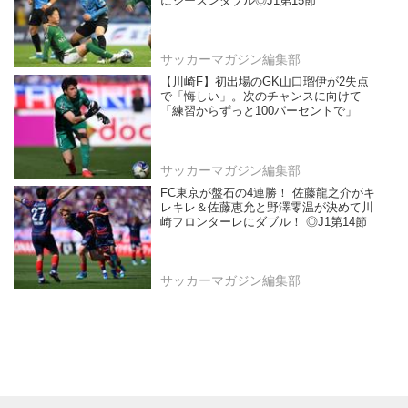
にシーズンダブル◎J1第15節
サッカーマガジン編集部
【川崎F】初出場のGK山口瑠伊が2失点
で「悔しい」。次のチャンスに向けて
「練習からずっと100パーセントで」
サッカーマガジン編集部
FC東京が盤石の4連勝！ 佐藤龍之介がキ
レキレ＆佐藤恵允と野澤零温が決めて川
崎フロンターレにダブル！ ◎J1第14節
サッカーマガジン編集部