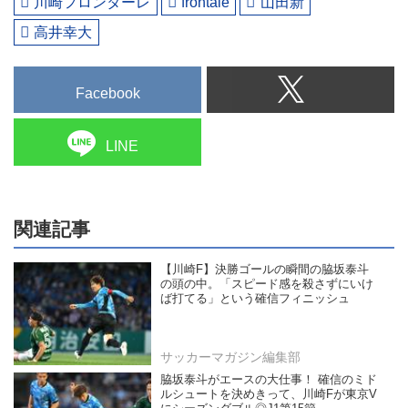
川崎フロンターレ
frontale
山田新
高井幸大
Facebook
LINE
関連記事
【川崎F】決勝ゴールの瞬間の脇坂泰斗
の頭の中。「スピード感を殺さずにいけ
ば打てる」という確信フィニッシュ
サッカーマガジン編集部
脇坂泰斗がエースの大仕事！ 確信のミド
ルシュートを決めきって、川崎Fが東京V