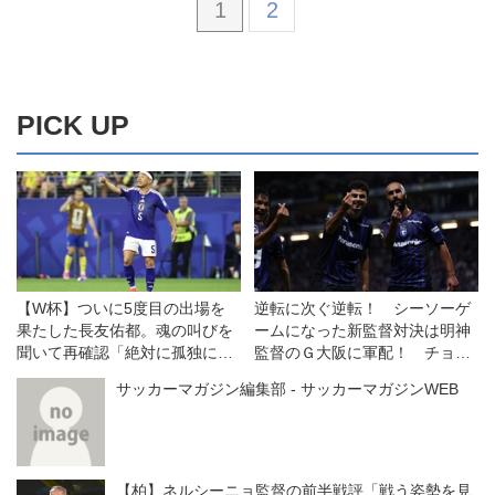
1
2
PICK UP
【W杯】ついに5度目の出場を
逆転に次ぐ逆転！ シーソーゲ
果たした長友佑都。魂の叫びを
ームになった新監督対決は明神
聞いて再確認「絶対に孤独にさ
監督のＧ大阪に軍配！ チョウ
せないと思って鼓舞してきたけ
監督率いる浦和は一人少ない
サッカーマガジン編集部 - サッカーマガジンWEB
ど、その気持ちは彼らに響いて
中、意欲を示すも一歩及ばず
いた」
◎J１開幕戦
【柏】ネルシーニョ監督の前半戦評「戦う姿勢を見