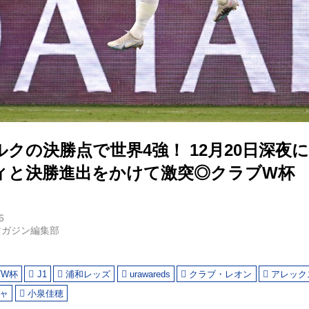
クの決勝点で世界4強！ 12月20日深夜
ィと決勝進出をかけて激突◎クラブW杯
6
マガジン編集部
ブW杯
J1
浦和レッズ
urawareds
クラブ・レオン
アレック
ャ
小泉佳穂