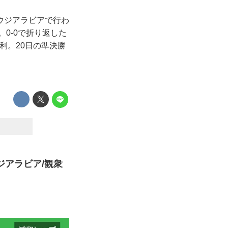
ウジアラビアで行わ
0-0で折り返した
利。20日の準決勝
ジアラビア/観衆