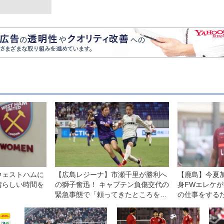
ウェストハムに
【広島レジーナ】市瀬千里が勝利へ
【鹿島】今夏
晴らしい時間を
の獅子奮迅！ キャプテン負傷交代の
身FWエレケ
緊急事態で「頼ってきたところを、
の仕事をする
全部自分がやる」
る」