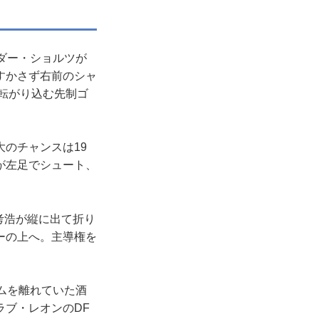
ダー・ショルツが
すかさず右前のシャ
に転がり込む先制ゴ
のチャンスは19
が左足でシュート、
考浩が縦に出て折り
ーの上へ。主導権を
ムを離れていた酒
ブ・レオンのDF