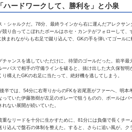
「ハードワークして、勝利を」と小泉
・シャルクだ。78分、最終ラインから右に運んだアレクサン
が競り合ってこぼれたボールはホセ・カンテがフォローして、
Fに挟まれながらも右足で蹴り込んで、GKの手を弾いてゴール
チャンスを逃していただけに、待望のゴールだった。前半最大
ルーパスで相手の守備ラインを破ると、抜け出した大久保智明
くり構えたGKの右足に当たって、絶好機を逃してしまう。
た後半では、54分に右寄りからのFKを岩尾憲がファーへ、明本
なっていた伊藤敦樹が左足のボレーで狙うものの、ボールはバ
きれない展開が続いていた。
重なリードを十分に生かすために、81分には負傷で長くチー
送り込んで盤石の体制を整えた。すると、さらに追い風が。クラ