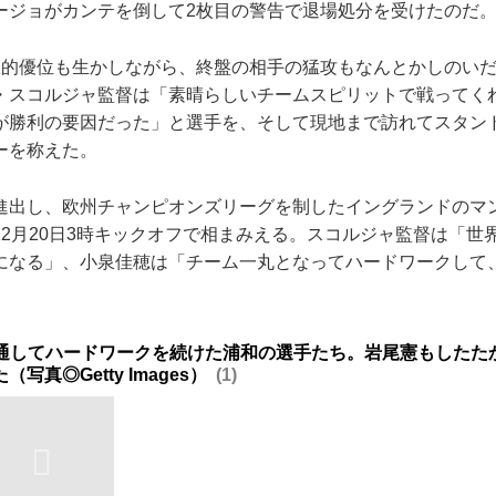
ージョがカンテを倒して2枚目の警告で退場処分を受けたのだ
的優位も生かしながら、終盤の相手の猛攻もなんとかしのいだ浦
・スコルジャ監督は「素晴らしいチームスピリットで戦ってく
が勝利の要因だった」と選手を、そして現地まで訪れてスタン
ーを称えた。
出し、欧州チャンピオンズリーグを制したイングランドのマ
12月20日3時キックオフで相まみえる。スコルジャ監督は「世
になる」、小泉佳穂は「チーム一丸となってハードワークして
を通してハードワークを続けた浦和の選手たち。岩尾憲もしたた
写真◎Getty Images）
1