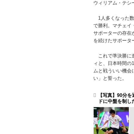
ウィリアム・テシ
1人多くなった数
で勝利。マチェイ
サポーターの存在
を続けたサポータ
これで準決勝に進
ィと、日本時間の
ムと戦ういい機会
い」と誓った。
【写真】90分
ドに中盤を制した（