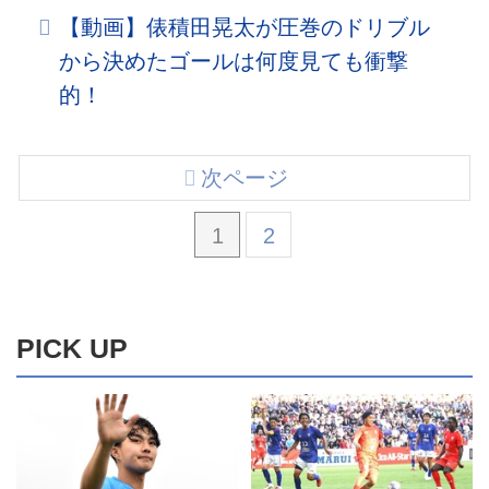
【動画】俵積田晃太が圧巻のドリブル
から決めたゴールは何度見ても衝撃
的！
次ページ
1
2
PICK UP