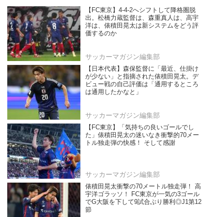
【FC東京】4-4-2へシフトして降格圏脱
出。松橋力蔵監督は、森重真人は、高宇
洋は、俵積田晃太は新システムをどう評
価するのか
サッカーマガジン編集部
【日本代表】森保監督に「最近、仕掛け
が少ない」と指摘された俵積田晃太。デ
ビュー戦の自己評価は「通用するところ
は通用したかなと」
サッカーマガジン編集部
【FC東京】「気持ちの良いゴールでし
た」俵積田晃太の迷いなき衝撃的70メー
トル独走弾の快感！ そして感謝
サッカーマガジン編集部
俵積田晃太衝撃の70メートル独走弾！ 高
宇洋ゴラッソ！ FC東京が一気の3ゴール
でG大阪を下して9試合ぶり勝利◎J1第12
節