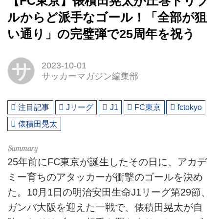
【FC東京】俵積田晃太が圧巻ドリブ
ルからど派手なゴール！「全部が狙
い通り」の完璧弾で25周年を祝う
サ
2023-10-01
サッカーマガジン編集部
注目記事
Jリーグ
J1
FC東京
fctokyo
俵積田晃太
25年前にFC東京が誕生したその日に、アカデ
ミー育ちのアタッカーが衝撃のゴールを決め
た。10月1日の明治安田生命J1リーグ第29節、
ガンバ大阪を迎えた一戦で、俵積田晃太が自