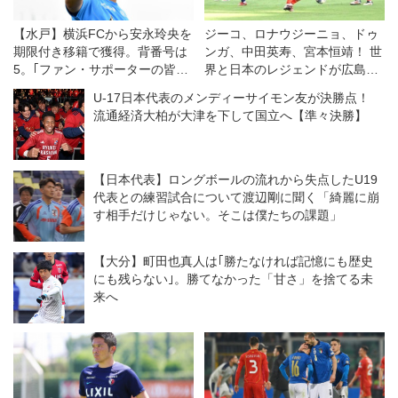
【水戸】横浜FCから安永玲央を
ジーコ、ロナウジーニョ、ドゥ
期限付き移籍で獲得。背番号は
ンガ、中田英寿、宮本恒靖！ 世
5。｢ファン・サポーターの皆さ
界と日本のレジェンドが広島で
んに認めてもらえるように｣
競演◎ジーコオールスターゲー
U-17日本代表のメンディーサイモン友が決勝点！
ム
流通経済大柏が大津を下して国立へ【準々決勝】
【日本代表】ロングボールの流れから失点したU19
代表との練習試合について渡辺剛に聞く「綺麗に崩
す相手だけじゃない。そこは僕たちの課題」
【大分】町田也真人は｢勝たなければ記憶にも歴史
にも残らない｣。勝てなかった「甘さ」を捨てる未
来へ