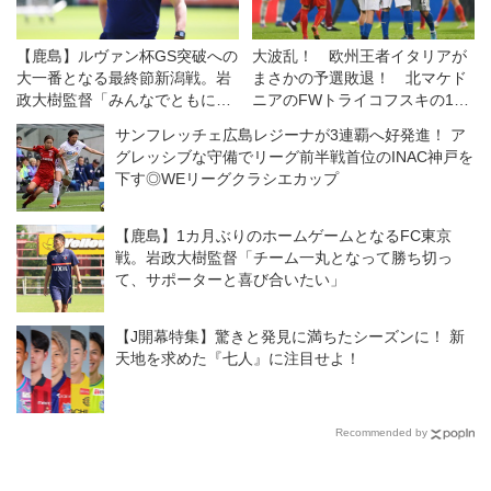
【鹿島】ルヴァン杯GS突破への
大波乱！ 欧州王者イタリアが
大一番となる最終節新潟戦。岩
まさかの予選敗退！ 北マケド
政大樹監督「みんなでともに戦
ニアのFWトライコフスキの1発
っていただきたい」
に沈む【Ｗ杯欧州予選】
サンフレッチェ広島レジーナが3連覇へ好発進！ ア
グレッシブな守備でリーグ前半戦首位のINAC神戸を
下す◎WEリーグクラシエカップ
【鹿島】1カ月ぶりのホームゲームとなるFC東京
戦。岩政大樹監督「チーム一丸となって勝ち切っ
て、サポーターと喜び合いたい」
【J開幕特集】驚きと発見に満ちたシーズンに！ 新
天地を求めた『七人』に注目せよ！
Recommended by