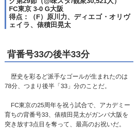
グ第29節（@味スタ/観衆30,521人）
FC東京 3-0 G大阪
得点：（F）原川力、ディエゴ・オリヴ
ェイラ、俵積田晃太
背番号33の後半33分
歴史を彩るど派手なゴールが生まれたのは
78分、つまり後半「33」分のことだ。
FC東京の25周年を祝う試合で、アカデミー
育ちの背番号33、俵積田晃太がガンバ大阪を
突き放す3点目を奪って、最高のお祝いだ。