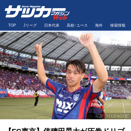
TOP
Jリーグ
日本代表
高校･ユース
海外
移籍情報
写真◎J.LEAGUE