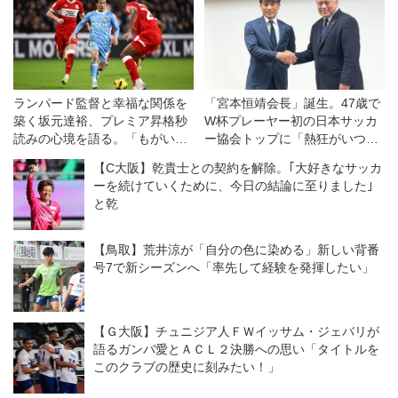
ランパード監督と幸福な関係を
「宮本恒靖会長」誕生。47歳で
築く坂元達裕、プレミア昇格秒
W杯プレーヤー初の日本サッカ
読みの心境を語る。「もがいて
ー協会トップに「熱狂がいつも
ここまで来た。僕に何ができる
近くにあるような、社会を元気
【C大阪】乾貴士との契約を解除。｢大好きなサッカ
のかが重要になる」【海外】
にすることを目指して」
ーを続けていくために、今日の結論に至りました｣
と乾
【鳥取】荒井涼が「自分の色に染める」新しい背番
号7で新シーズンへ「率先して経験を発揮したい」
【Ｇ大阪】チュニジア人ＦＷイッサム・ジェバリが
語るガンバ愛とＡＣＬ２決勝への思い「タイトルを
このクラブの歴史に刻みたい！」