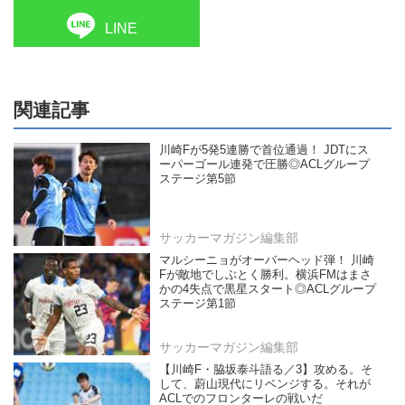
LINE
関連記事
川崎Fが5発5連勝で首位通過！ JDTにス
ーパーゴール連発で圧勝◎ACLグループ
ステージ第5節
サッカーマガジン編集部
マルシーニョがオーバーヘッド弾！ 川崎
Fが敵地でしぶとく勝利。横浜FMはまさ
かの4失点で黒星スタート◎ACLグループ
ステージ第1節
サッカーマガジン編集部
【川崎F・脇坂泰斗語る／3】攻める。そ
して、蔚山現代にリベンジする。それが
ACLでのフロンターレの戦いだ