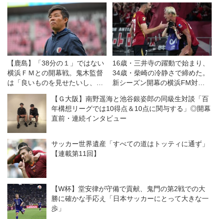
【鹿島】「38分の１」ではない
16歳・三井寺の躍動で始まり、
横浜ＦＭとの開幕戦。鬼木監督
34歳・柴崎の冷静さで締めた。
は「良いものを見せたいし、決
新シーズン開幕の横浜FM対鹿
勝戦のつもりで戦う」
島は特筆すべき好ゲームだった
【Ｇ大阪】南野遥海と池谷銀姿郎の同級生対談「百
◎J１開幕戦
年構想リーグでは10得点＆10点に関与する」◎開幕
直前・連続インタビュー
サッカー世界遺産「すべての道はトッティに通ず」
【連載第11回】
【W杯】堂安律が守備で貢献、鬼門の第2戦での大
勝に確かな手応え「日本サッカーにとって大きな一
歩」