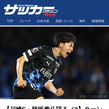
TOP
Jリーグ
日本代表
高校･ユース
海外
移籍情報
写真◎J.LEAGUE