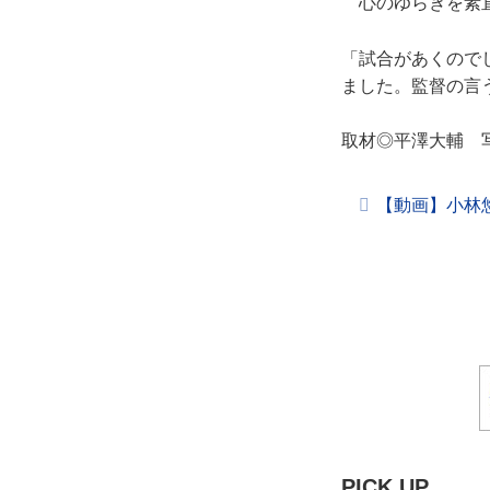
心のゆらぎを素直
「試合があくので
ました。監督の言
取材◎平澤大輔 写真
【動画】小林
PICK UP