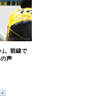
写真◎J.LEAGUE
｣。前線で
」の声
木達