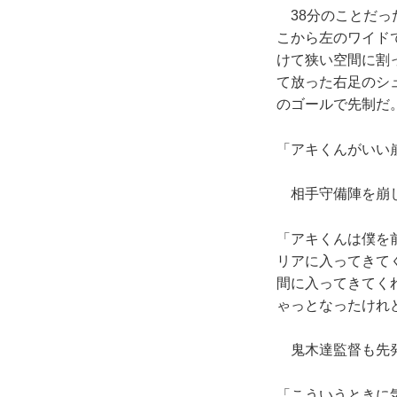
38分のことだっ
こから左のワイド
けて狭い空間に割
て放った右足のシ
のゴールで先制だ
「アキくんがいい
相手守備陣を崩し
「アキくんは僕を
リアに入ってきて
間に入ってきてく
ゃっとなったけれ
鬼木達監督も先発
「こういうときに