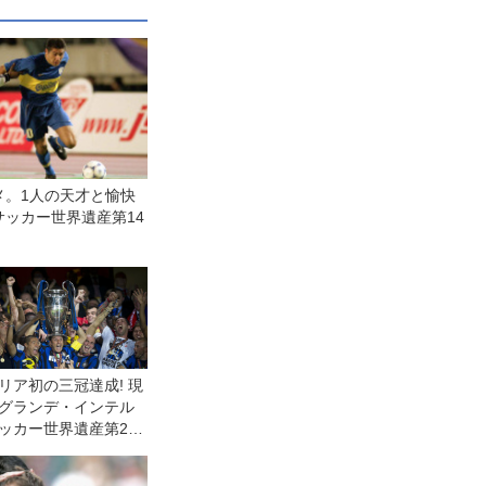
メ。1人の天才と愉快
サッカー世界遺産第14
リア初の三冠達成! 現
グランデ・インテル
ッカー世界遺産第26