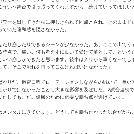
こういう舞台で引っ張ってくれますから、続けていってほしい
ワーを出してきた柏に押しきられて同点とされ、そのままド
っていた違和感を隠さなかった。
せたり崩したりできるシーンが少なかった。あ、ここで出てく
る時点で、遅い。何も考えずに動いて受けて落として、という
といい崩しができたと思います。後半は入りから重くなってし
して、そこで流れを持ってこなければいけなかった」
かりだ。過密日程でローテーションしながらの戦いで、長い
ばかりではなかったことも大きな影響を及ぼした。2試合連続
またしても、だ。優勝のために必要な勝ち点が逃げていく。
はメンタルにきています。どうしても勝ちたかった試合だから
」