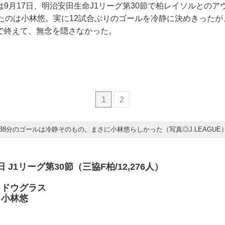
9月17日、明治安田生命J1リーグ第30節で柏レイソルとのア
したのは小林悠。実に12試合ぶりのゴールを冷静に決めきった
で終えて、無念を隠さなかった。
1
2
38分のゴールは冷静そのもの。まさに小林悠らしかった（写真◎J.LEAGUE
7日 J1リーグ第30節（三協F柏/12,276人）
）ドウグラス
林悠