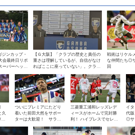
ガジンカップ・
【Ｇ大阪】「クラブの歴史と責任の
戦術はリケル
 大会最終日リポ
重さは理解しているが、自信がなけ
な仲間たち◎
スーパーヘッ
ればここに座っていない」。クラブ
回
連フースバルク
のレジェンド、明神智和・新監督が
回目の頂点に！
目指すのはどんなチームなのか？
月
ついにプレミアにたどり
三菱重工浦和レッズレデ
イタ
と久
着いた前田大然をサポー
ィースがホームで完封勝
代版
Ｗ杯
ターは大歓迎！ サラブ
利！ ハイプレスでセレッ
◎サ
レットの走力と農耕馬の
ソ大阪ヤンマーレディー
回
献身でイプスウィッチに
スを攻守に圧倒◎WEリー