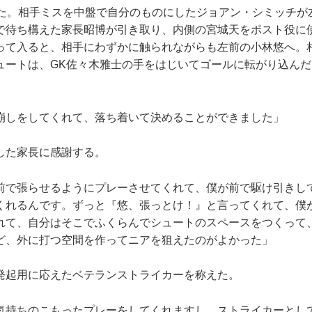
た。相手ミスを中盤で自分のものにしたジョアン・シミッチが
で待ち構えた家長昭博が引き取り、内側の宮城天をポスト役に
って入ると、相手にわずかに触られながらも左前の小林悠へ。
ュートは、GK佐々木雅士の手をはじいてゴールに転がり込んだ
。
崩しをしてくれて、落ち着いて決めることができました」
た家長に感謝する。
前で張らせるようにプレーさせてくれて、僕が前で駆け引きし
くれるんです。ずっと『悠、張っとけ！』と言ってくれて、僕
れて、自分はそこでふくらんでシュートのスペースをつくって
ど、外に打つ空間を作ってニアを狙えたのがよかった」
起用に応えたベテランストライカーを称えた。
気持ちのこもったプレーをしてくれますし、ストライカーとし