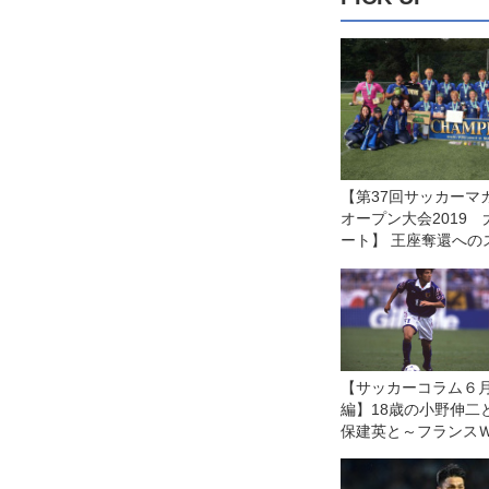
【第37回サッカーマ
オープン大会2019
ート】 王座奪還への
ド！ 中央大学体同
ラブＡが３年ぶり３
【サッカーコラム６
編】18歳の小野伸二
保建英と～フランス
の記憶