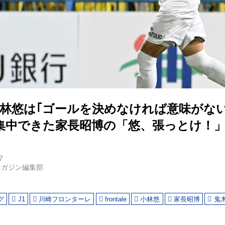
小林悠は｢ゴールを決めなければ意味がない
集中できた家長昭博の「悠、張っとけ！
7
マガジン編集部
グ
J1
川崎フロンターレ
frontale
小林悠
家長昭博
鬼