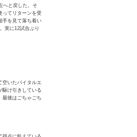
左へと戻した。そ
使ってリターンを受
相手を見て落ち着い
。実に12試合ぶり
て空いたバイタルエ
が駆け引きしている
、最後はごちゃごち
て得点に飢えている