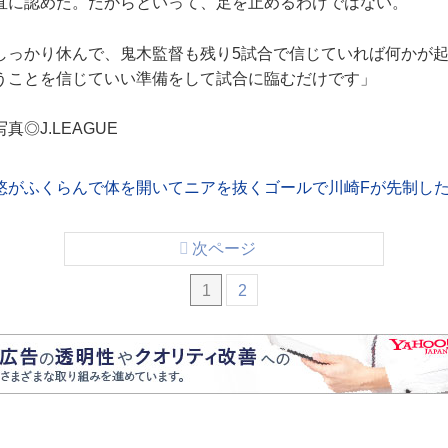
に認めた。だからといって、足を止めるわけではない。
しっかり休んで、鬼木監督も残り5試合で信じていれば何かが
うことを信じていい準備をして試合に臨むだけです」
◎J.LEAGUE
悠がふくらんで体を開いてニアを抜くゴールで川崎Fが先制し
次ページ
1
2