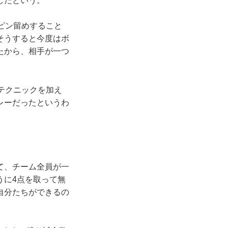
したという。
ピン留めすること
そうすると今度はボ
たから、相手が一つ
テクニックを加え
レーだったというわ
て、チーム全員が一
うに4点を取って無
自分たちができるの