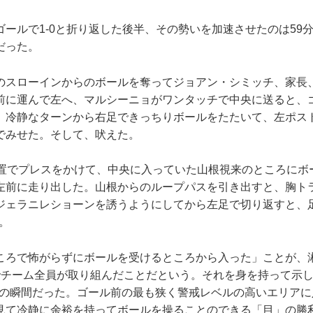
ールで1-0と折り返した後半、その勢いを加速させたのは59分
だった。
スローインからのボールを奪ってジョアン・シミッチ、家長
前に運んで左へ、マルシーニョがワンタッチで中央に送ると、
。冷静なターンから右足できっちりボールをたたいて、左ポス
でみせた。そして、吠えた。
置でプレスをかけて、中央に入っていた山根視来のところにボ
左前に走り出した。山根からのループパスを引き出すと、胸ト
ジェラニレショーンを誘うようにしてから左足で切り返すと、
。
ころで怖がらずにボールを受けるところから入った」ことが、
でチーム全員が取り組んだことだという。それを身を持って示
得の瞬間だった。ゴール前の最も狭く警戒レベルの高いエリアに
見て冷静に余裕を持ってボールを操ることのできる「目」の勝