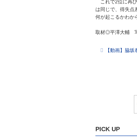
これで2位に再び
は同じで、得失点
何が起こるかわか
取材◎平澤大輔 写真
【動画】脇坂
PICK UP