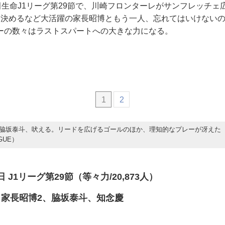
田生命J1リーグ第29節で、川崎フロンターレがサンフレッチェ広
を決めるなど大活躍の家長昭博ともう一人、忘れてはいけない
ーの数々はラストスパートへの大きな力になる。
1
2
脇坂泰斗、吠える。リードを広げるゴールのほか、理知的なプレーが冴えた
GUE）
0日 J1リーグ第29節（等々力/20,873人）
家長昭博2、脇坂泰斗、知念慶