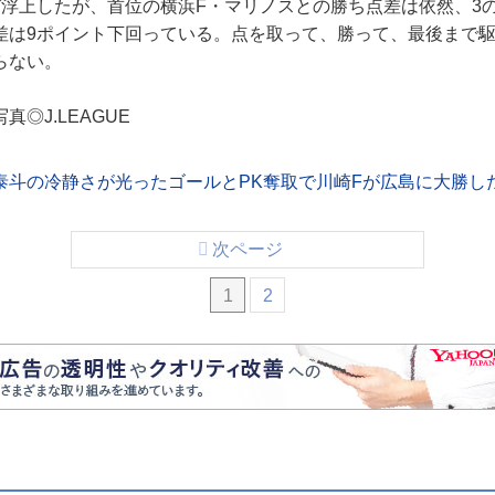
浮上したが、首位の横浜F・マリノスとの勝ち点差は依然、3
差は9ポイント下回っている。点を取って、勝って、最後まで
らない。
◎J.LEAGUE
泰斗の冷静さが光ったゴールとPK奪取で川崎Fが広島に大勝し
次ページ
1
2