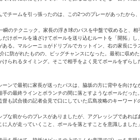
でチームを引っ張ったのは、この2つのプレーがあったから、
一瞬のテクニック。家長の浮き球のパスを中盤で収めると、相
しだけボールを遠ざけてボールを送り込むルートを「開拓」し
がある。マルシーニョがドリブルでカットイン、右の家長にラ
敬介に防がれたものの、ビッグチャンスになった。最初に収め
かけられるタイミング。そこで相手をよく見てボールをずらし
ーンで最初に家長が送ったパスは、脇坂の方に背中を向けな
相手の最終ラインとボランチの間に落とすようなボールだった
監督も試合後の記者会見で口にしていた広島攻略のキーワード
シブな前からのプレスがありましたが、アグレッシブであれば
こに人が走っていくこと、ボールを落とすことを意識しました