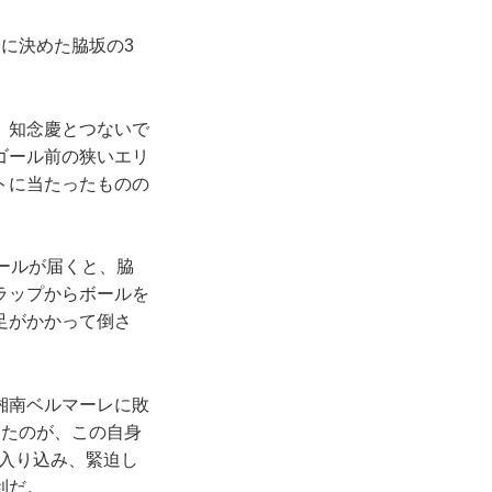
に決めた脇坂の3
、知念慶とつないで
ゴール前の狭いエリ
トに当たったものの
ールが届くと、脇
ラップからボールを
足がかかって倒さ
湘南ベルマーレに敗
したのが、この自身
入り込み、緊迫し
利だ。