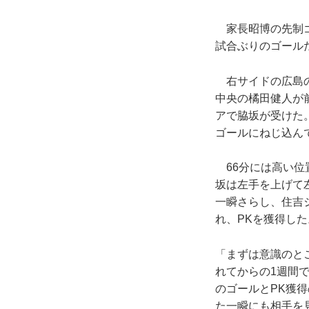
家長昭博の先制ゴ
試合ぶりのゴール
右サイドの広島の
中央の橘田健人が
アで脇坂が受けた
ゴールにねじ込ん
66分には高い位
坂は左手を上げて
一瞬さらし、住吉
れ、PKを獲得した
「まずは意識のと
れてからの1週間
のゴールとPK獲
た一瞬にも相手を