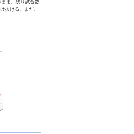
のまま。残り試合数
駆け抜ける。まだ、
た