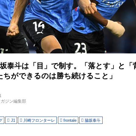
脇坂泰斗は「目」で制す。「落とす」と「
たちができるのは勝ち続けること」
1
マガジン編集部
グ
J1
川崎フロンターレ
frontale
脇坂泰斗