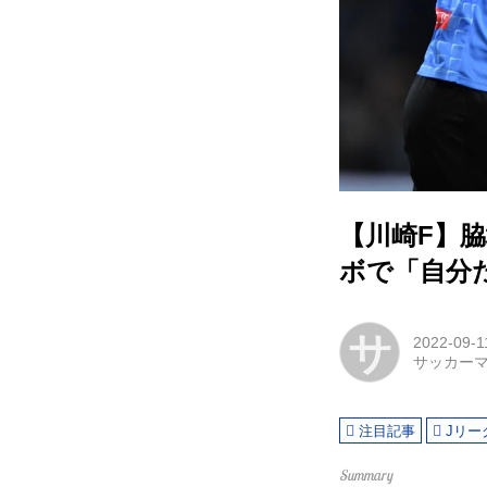
【川崎F】
ボで「自分
サ
2022-09-1
サッカー
注目記事
Jリー