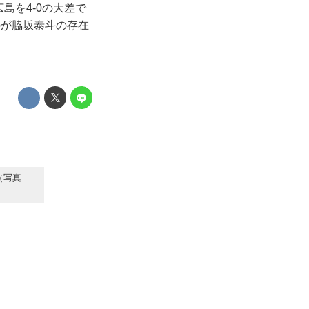
島を4-0の大差で
のが脇坂泰斗の存在
（写真