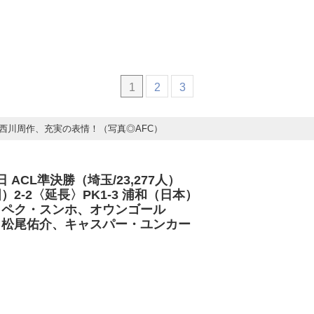
1
2
3
西川周作、充実の表情！（写真◎AFC）
5日 ACL準決勝（埼玉/23,277人）
2-2〈延長〉PK1-3 浦和（日本）
）ペク・スンホ、オウンゴール
佑介、キャスパー・ユンカー