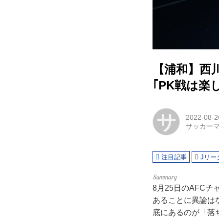
【浦和】西
｢PK戦は楽
サ
2022-08-2
サッカー
注目記事
Jリー
8月25日のAFC
あることに異論は
底にあるのが「落