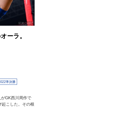
写真◎AFC
のオーラ。
2022準決勝
人がGK西川周作で
び起こした。その根