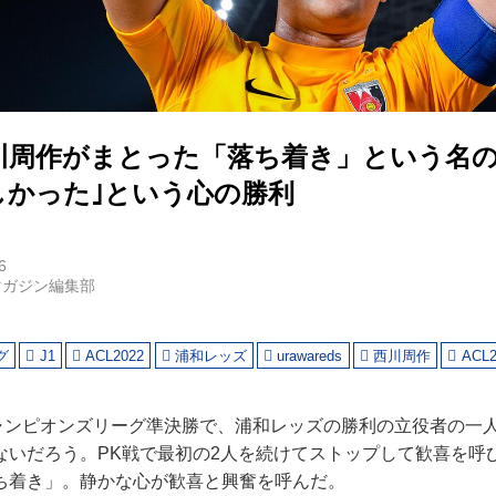
川周作がまとった「落ち着き」という名
しかった｣という心の勝利
6
マガジン編集部
グ
J1
ACL2022
浦和レッズ
urawareds
西川周作
ACL
チャンピオンズリーグ準決勝で、浦和レッズの勝利の立役者の一
ないだろう。PK戦で最初の2人を続けてストップして歓喜を呼
ち着き」。静かな心が歓喜と興奮を呼んだ。