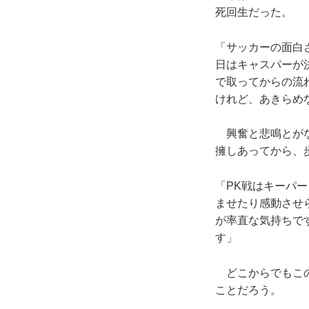
死回生だった。
「サッカーの面白
日はキャスパーが
で取ってからの流
けれど、あきらめ
興奮と悲鳴とがな
擁しあってから、
「PK戦はキーパ
ませたり感動させ
が率直な気持ちで
す」
どこからでもこの
ことだろう。