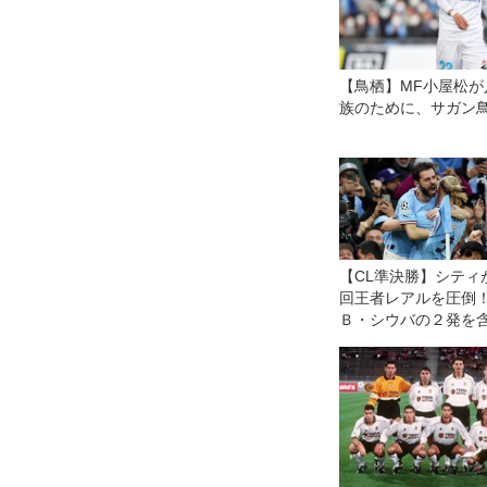
【鳥栖】MF小屋松が
族のために、サガン
【CL準決勝】シティ
回王者レアルを圧
Ｂ・シウバの２発を
４発快勝で２季ぶり
目の決勝進出！