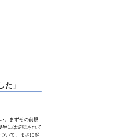
した」
い。まずその前段
後半には逆転されて
いついて、まさに起