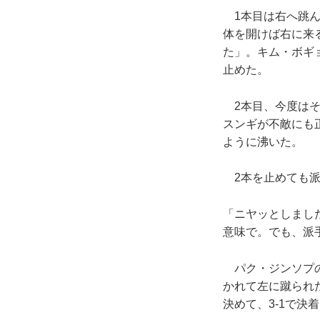
1本目は右へ跳ん
体を開けば右に来
た」。キム・ボギ
止めた。
2本目、今度はそ
スンギが不敵にも
ように沸いた。
2本を止めても派
「ニヤッとしまし
意味で。でも、派
パク・ジンソプの
かれて左に蹴られ
決めて、3-1で決