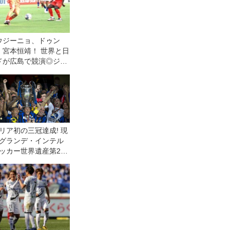
ウジーニョ、ドゥン
、宮本恒靖！ 世界と日
ドが広島で競演◎ジー
ーゲーム
リア初の三冠達成! 現
グランデ・インテル
ッカー世界遺産第26