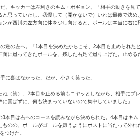
だ。キッカーは左利きのキム・ボギョン。「相手の動きを見て
ると思っていたし、我慢して（開かないで）いれば最後で決め
ョンが西川の左方向に体を少し向けると、ボールは本当に右に
の逆の左へ。「1本目を決めたからこそ、2本目も止められた
正面に蹴ってきたボールを、残した右足で蹴り上げた。止める
手に喜ばなかった。だが、小さく笑った。
たね（笑）。2本目を止める前もニヤッとしながら、相手にプ
手に喜ばずに、何も決まっていないので集中していました」
3本目は右へのコースを読みながら決められた。4本目はキム
たものの、ボールがゴールを嫌うようにポストに当たって外れ
着をつけた。