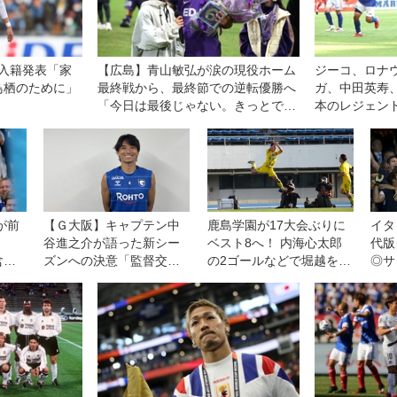
入籍発表「家
【広島】青山敏弘が涙の現役ホーム
ジーコ、ロナ
鳥栖のために」
最終戦から、最終節での逆転優勝へ
ガ、中田英寿
「今日は最後じゃない。きっとでき
本のレジェン
ると思って、僕なら」
コオールスタ
が前
【Ｇ大阪】キャプテン中
鹿島学園が17大会ぶりに
イタ
倒！
谷進之介が語った新シー
ベスト8へ！ 内海心太郎
代版
含む
ズンへの決意「監督交代
の2ゴールなどで堀越を撃
◎サ
２度
は言い訳にならない。結
破【3回戦】
回
果が出せなければ、ツケ
は全部、自分たちに回っ
てくる」