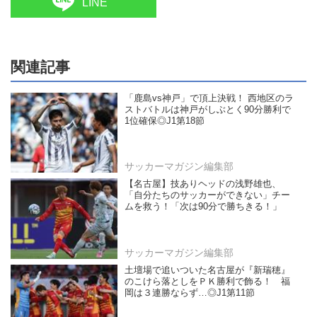
LINE
関連記事
「鹿島vs神戸」で頂上決戦！ 西地区のラ
ストバトルは神戸がしぶとく90分勝利で
1位確保◎J1第18節
サッカーマガジン編集部
【名古屋】技ありヘッドの浅野雄也、
「自分たちのサッカーができない」チー
ムを救う！「次は90分で勝ちきる！」
サッカーマガジン編集部
土壇場で追いついた名古屋が『新瑞穂』
のこけら落としをＰＫ勝利で飾る！ 福
岡は３連勝ならず…◎J1第11節