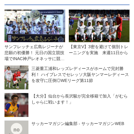
サンフレッチェ広島レジーナが
【東京V】3密を避けて個別トレ
悲願の初優勝！ 元日の国立競技
ーニングを実施 来週11日から
場でINAC神戸レオネッサに競り
勝つ◎皇后杯決勝
三菱重工浦和レッズレディースがホームで完封勝
利！ ハイプレスでセレッソ大阪ヤンマーレディース
を攻守に圧倒◎WEリーグ第11節
【大分】仙台から長沢駿が完全移籍で加入「がむら
しゃらに戦います！」
サッカーマガジン編集部 - サッカーマガジンWEB