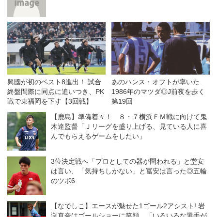
興國が初のベスト8進出！ 試合
あのハンス・オフトが率いた
終盤間際に同点に追いつき、PK
1986年のマツダ◎J前夜を歩く
戦で東福岡を下す【3回戦】
第19回
【鹿島】準備着々！ ８・７横浜ＦＭ戦に向けて鬼
木達監督「Ｊリーグを盛り上げる、見ている人に喜
んでもらえるゲームをしたい」
3位決定戦へ「プロとしての器が問われる」と堂安
は言い、「気持ちしかない」と冨安は言った◎五輪
のツボ6
【なでしこ】エースが魅せた1ゴール2アシスト! 岩
渕真奈はゴールショーに笑顔。「いろいろな選手が