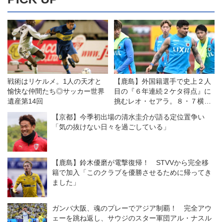
戦術はリケルメ。1人の天才と
【鹿島】外国籍選手で史上２人
愉快な仲間たち◎サッカー世界
目の『６年連続２ケタ得点』に
遺産第14回
挑むレオ・セアラ。８・７横浜
ＦＭとの開幕戦は「王者である
【京都】今季初出場の清水圭介が語る定位置争い
自分たちの力を示す機会」と意
「気の抜けない日々を過ごしている」
気込む
【鹿島】鈴木優磨が電撃復帰！ STVVから完全移
籍で加入「このクラブを優勝させるために帰ってき
ました」
ガンバ大阪、魂のプレーでアジア制覇！ 完全アウ
ェーを跳ね返し、サウジのスター軍団アル・ナスル