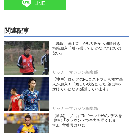
LINE
関連記事
【鳥取】澤上竜二がC大阪から期限付き
移籍加入「引っ張っていかなければいけ
ない」
サッカーマガジン編集部
【神戸】ロシアのFCロストフから橋本拳
人が加入！「難しい状況だった僕に声を
かけていただき感謝しています」
サッカーマガジン編集部
【新潟】元仙台で5ゴールのFWゲデスを
獲得！｢グラウンドで全力を尽くしま
す｣。背番号は11に