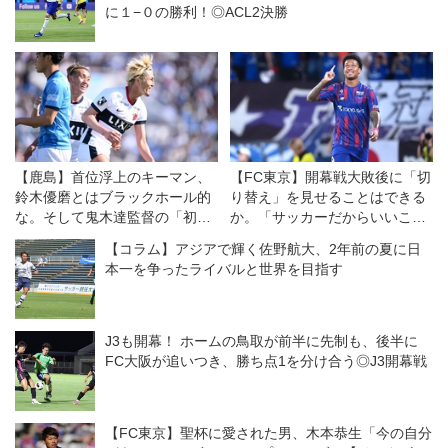
に１−０の勝利！◎ACL2決勝
【鹿島】首位浮上のキーマン、
【FC東京】開幕戦大敗後に「切
鈴木優磨とはブラックホール的
り替え」を見せることはできる
な。そして鬼木達監督の「初め
か。「サッカーだからいいこと
て」の話
もある」を信じて
【コラム】アジアで輝く佐野航大、2年前の夏に日
本一を争ったライバルと世界を目指す
J3も開幕！ ホームの鳥取が前半に先制も、後半に
FC大阪が追いつき、勝ち点1を分け合う◎J3開幕戦
【FC東京】聖杯に愛された男、木本恭生「今の自分