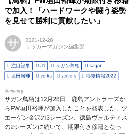
【鳥栖】FW垣田裕暉が期限付き移籍
で加入！「ハードワークや闘う姿勢
を見せて勝利に貢献したい」
サ
2021-12-28
サッカーマガジン編集部
注目記事
J1
サガン鳥栖
sagan
垣田裕暉
vortis
antlers
移籍情報2022
サガン鳥栖は12月28日、鹿島アントラーズか
らFW垣田裕暉が加入したことを発表した。ツ
エーゲン金沢の3シーズン、徳島ヴォルティス
の2シーズンに続いて、期限付き移籍となっ