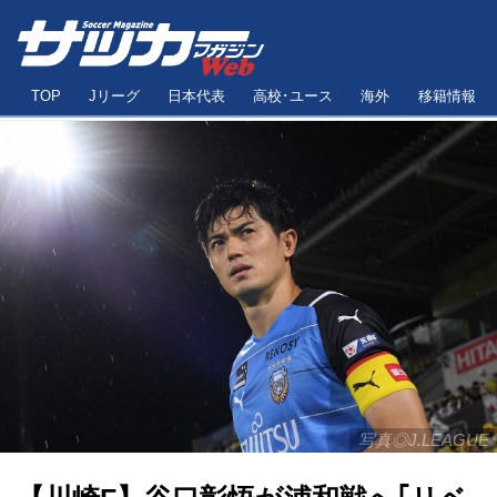
TOP
Jリーグ
日本代表
高校･ユース
海外
移籍情報
写真◎J.LEAGUE