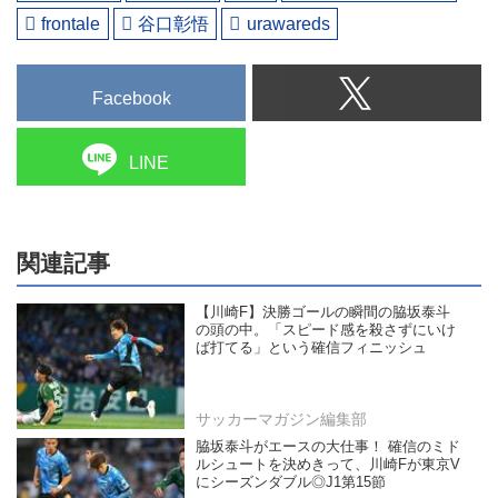
frontale
谷口彰悟
urawareds
Facebook
LINE
関連記事
【川崎F】決勝ゴールの瞬間の脇坂泰斗
の頭の中。「スピード感を殺さずにいけ
ば打てる」という確信フィニッシュ
サッカーマガジン編集部
脇坂泰斗がエースの大仕事！ 確信のミド
ルシュートを決めきって、川崎Fが東京V
にシーズンダブル◎J1第15節