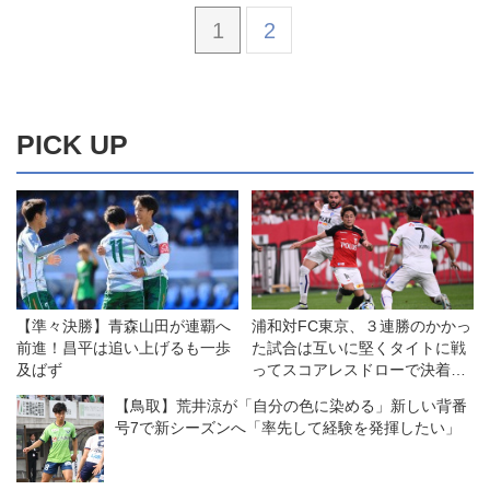
1
2
PICK UP
【準々決勝】青森山田が連覇へ
浦和対FC東京、３連勝のかかっ
前進！昌平は追い上げるも一歩
た試合は互いに堅くタイトに戦
及ばず
ってスコアレスドローで決着
◎J１第20節
【鳥取】荒井涼が「自分の色に染める」新しい背番
号7で新シーズンへ「率先して経験を発揮したい」