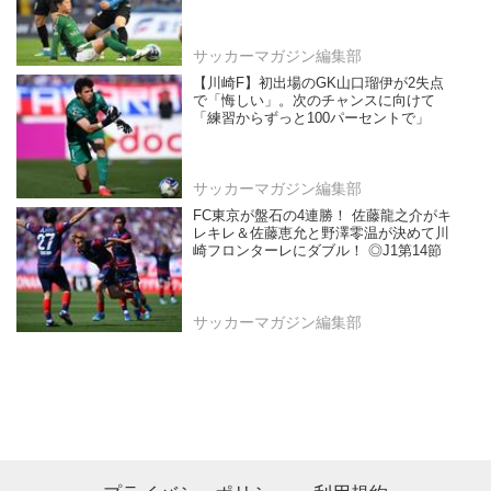
サッカーマガジン編集部
【川崎F】初出場のGK山口瑠伊が2失点
で「悔しい」。次のチャンスに向けて
「練習からずっと100パーセントで」
サッカーマガジン編集部
FC東京が盤石の4連勝！ 佐藤龍之介がキ
レキレ＆佐藤恵允と野澤零温が決めて川
崎フロンターレにダブル！ ◎J1第14節
サッカーマガジン編集部