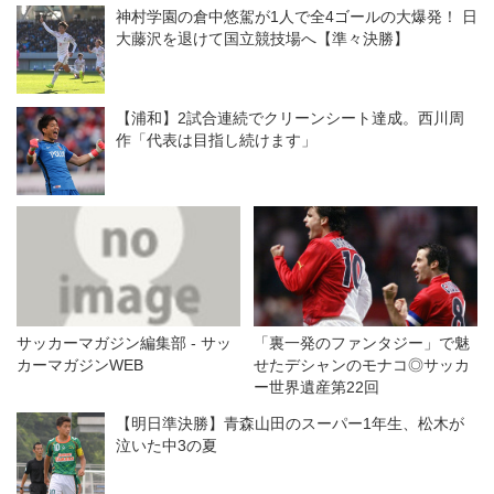
神村学園の倉中悠駕が1人で全4ゴールの大爆発！ 日
大藤沢を退けて国立競技場へ【準々決勝】
【浦和】2試合連続でクリーンシート達成。西川周
作「代表は目指し続けます」
サッカーマガジン編集部 - サッ
「裏一発のファンタジー」で魅
カーマガジンWEB
せたデシャンのモナコ◎サッカ
ー世界遺産第22回
【明日準決勝】青森山田のスーパー1年生、松木が
泣いた中3の夏