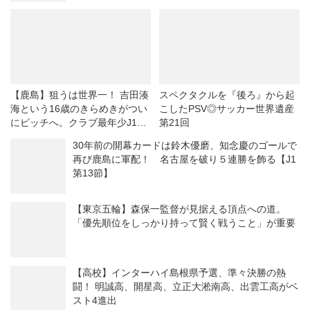
【鹿島】狙うは世界一！ 吉田湊
スペクタクルを『後ろ』から起
海という16歳のきらめきがつい
こしたPSV◎サッカー世界遺産
にピッチへ。クラブ最年少J1デ
第21回
ビューで「W杯優勝が最大の目
30年前の開幕カードは鈴木優磨、知念慶のゴールで
標」
再び鹿島に軍配！ 名古屋を破り５連勝を飾る【J1
第13節】
【東京五輪】森保一監督が見据える頂点への道。
「優先順位をしっかり持って賢く戦うこと」が重要
【高校】インターハイ島根県予選、準々決勝の熱
闘！ 明誠高、開星高、立正大淞南高、出雲工高がベ
スト4進出