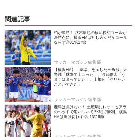
関連記事
柏が連勝！ 汰木康也の移籍後初ゴールが
決勝点に。横浜FMは押し込んだがゴール
ならず◎J1第17節
サッカーマガジン編集部
【横浜FM】「基準」を示した三角形。天
野純「球際で上回った」、渡辺皓太「う
まくはまっていた」、山根陸「やりたい
ことができた」
サッカーマガジン編集部
鹿島は負けない！ 土壇場にレオ・セアラ
のヘッドで追いついてPK戦で勝利。横浜
FMは逃げ切れず◎J1第16節
サッカーマガジン編集部