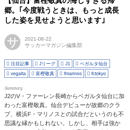
【仙台】富樫敬真の悔しすぎる帰
郷。｢今度戦うときは、もっと成長
した姿を見せようと思います｣
サ
2021-08-22
サッカーマガジン編集部
注目記事
Jリーグ
J1
ベガルタ仙台
vegalta
富樫敬真
fmarinos
fctokyo
J2のV・ファーレン長崎からベガルタ仙台に加
わった富樫敬真。仙台デビューが故郷のクラ
ブ、横浜F・マリノスとの試合だというのも不
思議な縁かもしれない。しかし、相手は強か