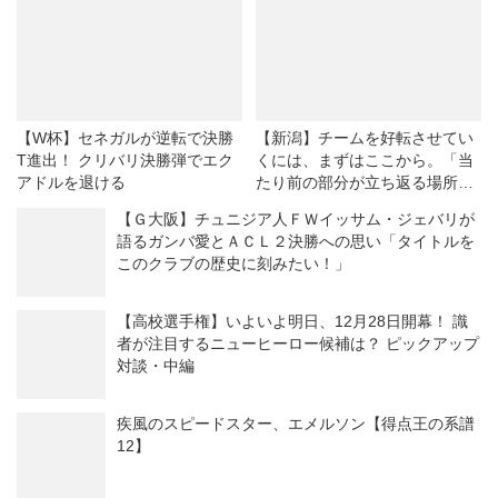
【W杯】セネガルが逆転で決勝
【新潟】チームを好転させてい
T進出！ クリバリ決勝弾でエク
くには、まずはここから。「当
アドルを退ける
たり前の部分が立ち返る場所」
…若月大和のイラ立ちは、至極
【Ｇ大阪】チュニジア人ＦＷイッサム・ジェバリが
まっとうだ
語るガンバ愛とＡＣＬ２決勝への思い「タイトルを
このクラブの歴史に刻みたい！」
【高校選手権】いよいよ明日、12月28日開幕！ 識
者が注目するニューヒーロー候補は？ ピックアップ
対談・中編
疾風のスピードスター、エメルソン【得点王の系譜
12】