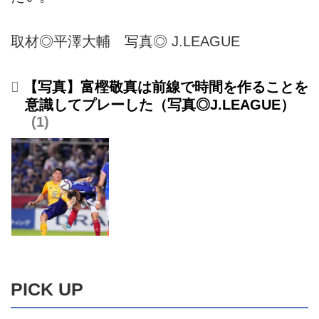
取材◎平澤大輔 写真◎ J.LEAGUE
【写真】富樫敬真は前線で時間を作ることを
意識してプレーした（写真◎J.LEAGUE）
1
PICK UP