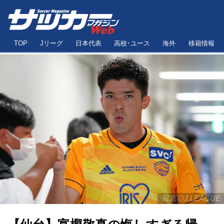
TOP
Jリーグ
日本代表
高校･ユース
海外
移籍情報
写真◎J.LEAGUE