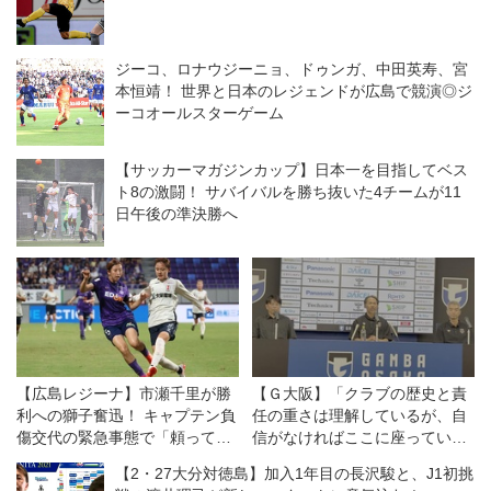
ジーコ、ロナウジーニョ、ドゥンガ、中田英寿、宮
本恒靖！ 世界と日本のレジェンドが広島で競演◎ジ
ーコオールスターゲーム
【サッカーマガジンカップ】日本一を目指してベス
ト8の激闘！ サバイバルを勝ち抜いた4チームが11
日午後の準決勝へ
【広島レジーナ】市瀬千里が勝
【Ｇ大阪】「クラブの歴史と責
利への獅子奮迅！ キャプテン負
任の重さは理解しているが、自
傷交代の緊急事態で「頼ってき
信がなければここに座っていな
たところを、全部自分がやる」
い」。クラブのレジェンド、明
【2・27大分対徳島】加入1年目の長沢駿と、J1初挑
神智和・新監督が目指すのはど