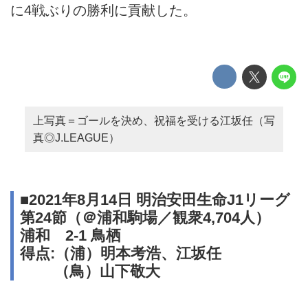
に4戦ぶりの勝利に貢献した。
上写真＝ゴールを決め、祝福を受ける江坂任（写
真◎J.LEAGUE）
■2021年8月14日 明治安田生命J1リーグ
第24節（＠浦和駒場／観衆4,704人）
浦和 2-1 鳥栖
得点:（浦）明本考浩、江坂任
（鳥）山下敬大