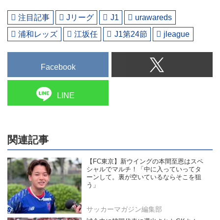
注目記事
Jリーグ
J1
urawareds
浦和レッズ
江坂任
J1第24節
jleague
Facebook
LINE
関連記事
【FC東京】新ウイングの本間至恩はスペ
シャルでマルチ！「中に入っていってタ
ーンして。裏が空いているならそこを狙
う」
サッカーマガジン編集部