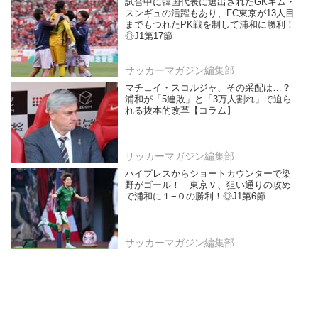
試合中に韓国代表に選出されたGKキム・
スンギュの活躍もあり、FC東京が13人目
までもつれたPK戦を制して浦和に勝利！
◎J1第17節
サッカーマガジン編集部
マチェイ・スコルジャ、その采配は…？
浦和が「5連敗」と「3万人割れ」で迫ら
れる抜本的改革【コラム】
サッカーマガジン編集部
ハイプレスからショートカウンターで染
野がゴール！ 東京Ｖ、狙い通りの攻め
で浦和に１−０の勝利！◎J1第6節
サッカーマガジン編集部