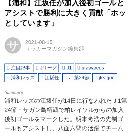
【浦和】江坂任が加入後初ゴールと
アシストで勝利に大きく貢献「ホッ
としています」
サ
2021-08-15
サッカーマガジン編集部
注目記事
Jリーグ
J1
urawareds
浦和レッズ
江坂任
J1第24節
jleague
浦和レッズの江坂任が14日に行なわれたＪ1第
24節・サガン鳥栖戦で柏レイソルからの加入
後初ゴールをマークした。明本考浩の先制ゴ
ールもアシストし、八面六臂の活躍でチーム