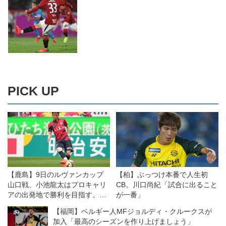
PICK UP
【鹿島】9日のルヴァンカップ
【柏】ぶっつけ本番で人生初
山口戦、小池龍太はプロキャリ
CB。川口尚紀「試合に出ること
アの出発地で勝利を目指す。
が一番」
「さらに強くなっていくための
【福岡】ベルギー人MFジョルディ・クルークスが
大事な試合に」
加入「最高のシーズンを作り上げましょう」