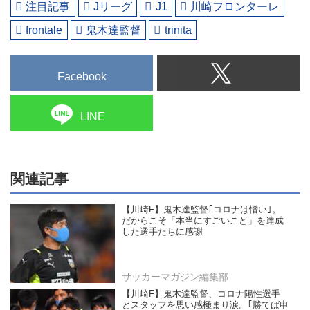
注目記事
Jリーグ
J1
川崎フロンターレ
frontale
鬼木達監督
trinita
Facebook
LINE
関連記事
【川崎F】鬼木達監督｢コロナは憎い｣。
だからこそ「本当にすごいこと」を達成
した選手たちに感謝
サッカーマガジン編集部
【川崎F】鬼木達監督、コロナ陽性選手
とスタッフを思い感極まり涙。｢勝てば申