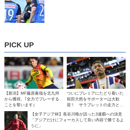
PICK UP
【新潟】MF藤原奏哉を北九州
ついにプレミアにたどり着いた
から獲得。｢全力でプレーする
前田大然をサポーターは大歓
ことを誓います｣
迎！ サラブレットの走力と農
耕馬の献身でイプスウィッチに
【女子アジア杯】長谷川唯が語った3連覇への決意
残留をもたらす！【英国通信】
「アジアだけにフォーカスして良い内容で勝てるよ
うに」