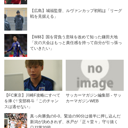
【広島】城福監督、ルヴァンカップ初戦は「リーグ
戦を見据える」
【W杯】国を背負う意味を改めて知った鎌田大地
「次の大会はもっと責任感を持って自分が引っ張っ
ていきたい」
【FC東京】川崎F攻略にすべて
サッカーマガジン編集部 - サッ
を捧ぐ! 安部柊斗「このチャン
カーマガジンWEB
スは逃せない」
真っ向勝負の0-0。緊迫の90分は後半に押し込んだ
新潟が決めきれず、水戸が「正々堂々」守り抜く
◎J2第20節