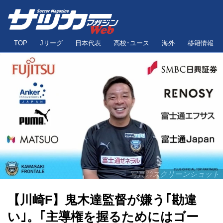
TOP
Jリーグ
日本代表
高校･ユース
海外
移籍情報
写真◎スクリーンショット
【川崎F】鬼木達監督が嫌う｢勘違
い｣。｢主導権を握るためにはゴー