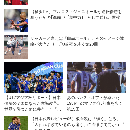
【横浜FM】マルコス・ジュニオールが逆転優勝を
狙うための｢準備｣と｢集中力｣。そして隠れた貢献
サッカーと言えば『白黒ボール』。そのイメージ戦
略が大当たり！◎J前夜を歩く第29回
【U17アジア杯リポート】日本
あのハンス・オフトが率いた
優勝の要因になった意識改革。
1986年のマツダ◎J前夜を歩く
世界で勝つために共有した「待
第19回
つのではなくアタックする守
【日本代表レビュー06】板倉滉は「強く」なる。
備」
「囚われすぎてやるのも違う」の冷徹さで向かうゴ