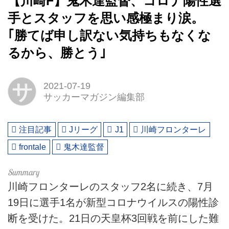
【川崎F】鬼木達監督、コロナ陽性選
手とスタッフを思い感極まり涙。
｢勝てば申し訳ない気持ちもなくな
るから、勝とう｣
サ
2021-07-19
サッカーマガジン編集部
注目記事
Jリーグ
J1
川崎フロンターレ
frontale
鬼木達監督
川崎フロンターレのスタッフ2名に続き、7月
19日に選手1名が新型コロナウイルスの陽性診
断を受けた。21日の天皇杯3回戦を前にした難