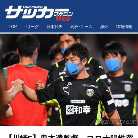
TOP
Jリーグ
日本代表
高校･ユース
海外
移籍情報
写真◎J.LEAGUE