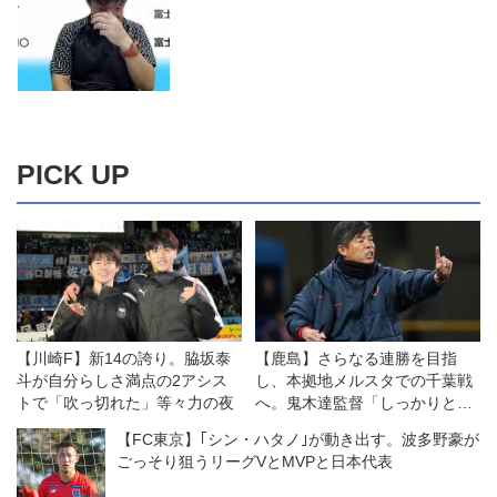
PICK UP
【川崎F】新14の誇り。脇坂泰
【鹿島】さらなる連勝を目指
斗が自分らしさ満点の2アシス
し、本拠地メルスタでの千葉戦
トで「吹っ切れた」等々力の夜
へ。鬼木達監督「しっかりと戦
う姿勢を見せたい」
【FC東京】｢シン・ハタノ｣が動き出す。波多野豪が
ごっそり狙うリーグVとMVPと日本代表